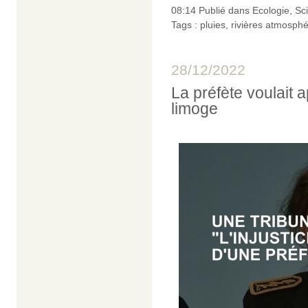
08:14 Publié dans
Ecologie
,
Sc
Tags :
pluies
,
rivières atmosph
28/12/2022
La préfète voulait a
limoge