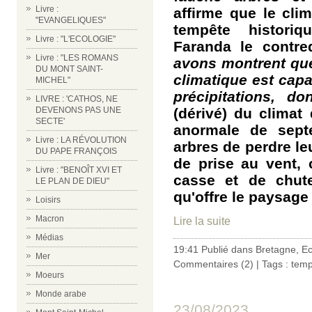
Livre :
affirme que le cli
"EVANGELIQUES"
tempête historiq
Livre : "L'ECOLOGIE"
Faranda le contre
Livre : "LES ROMANS
avons montrent que
DU MONT SAINT-
climatique est capab
MICHEL"
précipitations, d
LIVRE : 'CATHOS, NE
(dérivé) du climat
DEVENONS PAS UNE
SECTE'
anormale de sept
Livre : LA RÉVOLUTION
arbres de perdre leu
DU PAPE FRANÇOIS
de prise au vent, 
Livre : "BENOÎT XVI ET
casse et de chute
LE PLAN DE DIEU"
qu'offre le paysage
Loisirs
Macron
Lire la suite
Médias
19:41 Publié dans
Bretagne
,
Ec
Mer
Commentaires (2)
| Tags :
temp
Moeurs
Monde arabe
23/08/2023