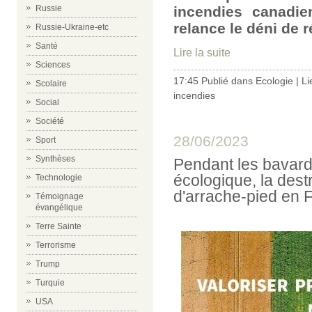
Russie
incendies canadie
relance le déni de ré
Russie-Ukraine-etc
Santé
Lire la suite
Sciences
17:45 Publié dans
Ecologie
|
Li
Scolaire
incendies
Social
Société
28/06/2023
Sport
Synthèses
Pendant les bavarda
écologique, la dest
Technologie
d'arrache-pied en 
Témoignage
évangélique
Terre Sainte
Terrorisme
Trump
Turquie
USA