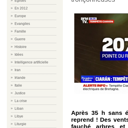
Eglises
En 2012
Europe
Evangiles
Famille
Guerre
Histoire
Idées
Intelligence artificielle
Iran
Irlande
Italie
Justice
La crise
Liban
Après 35 h sans él
Libye
reprend ! Des vent
Liturgie
fauché arbres et