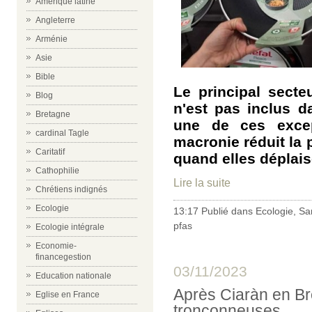
Amérique latine
Angleterre
Arménie
Asie
Bible
Le principal secte
Blog
n'est pas inclus d
Bretagne
une de ces excep
cardinal Tagle
macronie réduit la p
Caritatif
quand elles déplais
Cathophilie
Lire la suite
Chrétiens indignés
Ecologie
13:17 Publié dans
Ecologie
,
Sa
pfas
Ecologie intégrale
Economie-
financegestion
03/11/2023
Education nationale
Après Ciaràn en Br
Eglise en France
tronçonneuses