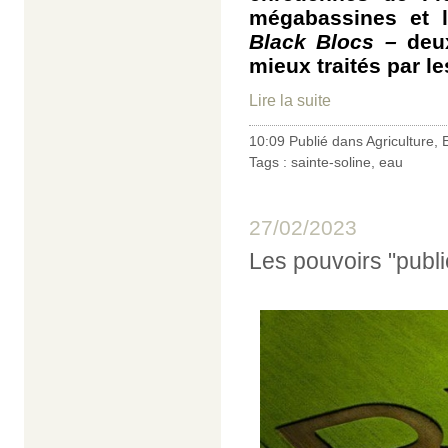
mégabassines et l
Black Blocs –
deux
mieux traités par l
Lire la suite
10:09 Publié dans
Agriculture
,
Tags :
sainte-soline
,
eau
27/02/2023
Les pouvoirs "public