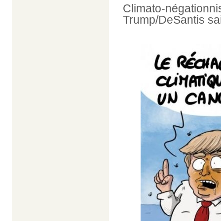
Climato-négationni
Trump/DeSantis sai