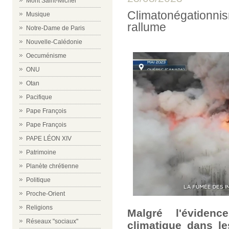
Mont Saint-Michel
Climatonégationnis
Musique
rallume
Notre-Dame de Paris
Nouvelle-Calédonie
Oecuménisme
ONU
Otan
Pacifique
Pape François
Pape François
PAPE LÉON XIV
Patrimoine
Planète chrétienne
Politique
Proche-Orient
Religions
Malgré l'éviden
Réseaux "sociaux"
climatique dans l