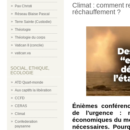
Climat : comment re
Pax Christi
réchauffement ?
Réseau Blaise Pascal
Terre Sainte (Custodie)
Théologie
Théologie du corps
Vatican II (concile)
vatican.va
SOCIAL, ETHIQUE,
ECOLOGIE
ATD Quart-monde
Aux captifs la libération
CCFD
Énièmes conférenc
CERAS
de l'urgence : m
Climat
économiques du mo
Confederation
nécessaires. Pour
paysanne