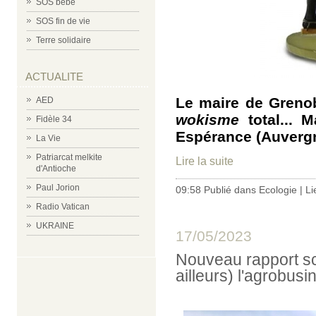
SOS bébé
SOS fin de vie
Terre solidaire
ACTUALITE
Le maire de Grenob
AED
wokisme
total... 
Fidèle 34
Espérance (Auverg
La Vie
Patriarcat melkite
Lire la suite
d'Antioche
Paul Jorion
09:58 Publié dans
Ecologie
|
Li
Radio Vatican
UKRAINE
17/05/2023
Nouveau rapport sci
ailleurs) l'agrobusi