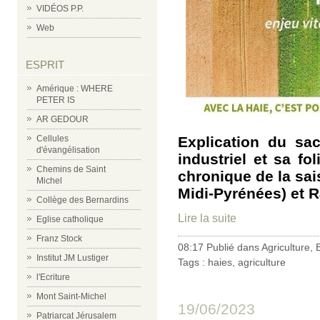
VIDÉOS P.P.
Web
ESPRIT
Amérique : WHERE
PETER IS
AR GEDOUR
Cellules
Explication du sa
d'évangélisation
industriel et sa fo
Chemins de Saint
chronique de la sa
Michel
Midi-Pyrénées) et R
Collège des Bernardins
Lire la suite
Eglise catholique
Franz Stock
08:17 Publié dans
Agriculture
,
Institut JM Lustiger
Tags :
haies
,
agriculture
l'Ecriture
Mont Saint-Michel
19/06/2023
Patriarcat Jérusalem