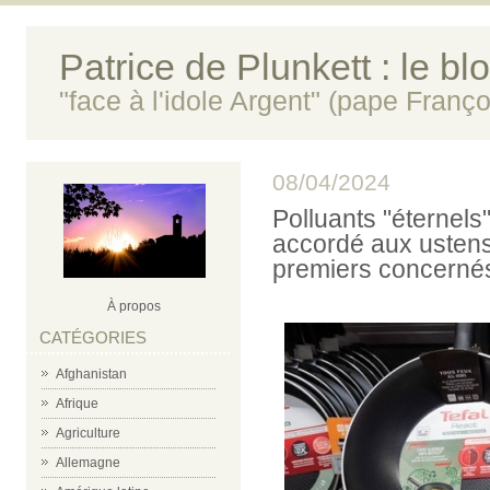
Patrice de Plunkett : le bl
"face à l'idole Argent" (pape Franço
08/04/2024
Polluants "éternels"
accordé aux ustensi
premiers concerné
À propos
CATÉGORIES
Afghanistan
Afrique
Agriculture
Allemagne