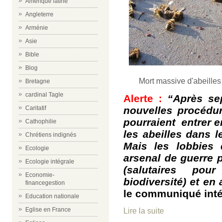
Amérique latine
Angleterre
Arménie
Asie
Bible
Blog
Mort massive d'abeilles p
Bretagne
cardinal Tagle
Alerte :
“Après sep
nouvelles procédur
Caritatif
pourraient entrer e
Cathophilie
les abeilles dans 
Chrétiens indignés
Mais les lobbies 
Ecologie
arsenal de guerre po
Ecologie intégrale
(salutaires pou
Economie-
biodiversité) et en 
financegestion
le communiqué intég
Education nationale
Eglise en France
Lire la suite