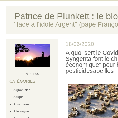
Patrice de Plunkett : le bl
"face à l'idole Argent" (pape Franço
18/06/2020
À quoi sert le Covi
Syngenta font le ch
économique" pour bl
pesticidesabeilles
À propos
CATÉGORIES
Afghanistan
Afrique
Agriculture
Allemagne