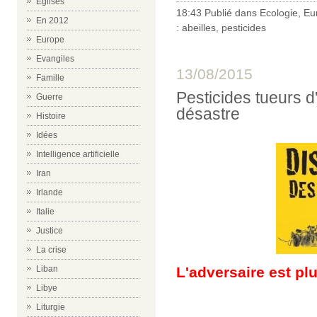
Eglises
18:43 Publié dans
Ecologie
,
Eu
En 2012
:
abeilles
,
pesticides
Europe
Evangiles
13/08/2015
Famille
Pesticides tueurs d'
Guerre
désastre
Histoire
Idées
Intelligence artificielle
Iran
Irlande
Italie
Justice
La crise
L'adversaire est pl
Liban
Libye
Liturgie