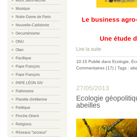
Mont Saint-Michel
Musique
Notre-Dame de Paris
Le business agro-
Nouvelle-Calédonie
Oecuménisme
Une étude d
ONU
Lire la suite
Otan
Pacifique
10:15 Publié dans
Ecologie
,
Ec
Pape François
Commentaires (17)
| Tags :
abe
Pape François
PAPE LÉON XIV
27/05/2013
Patrimoine
Ecologie géopolitiq
Planète chrétienne
abeilles
Politique
Proche-Orient
Religions
Réseaux "sociaux"