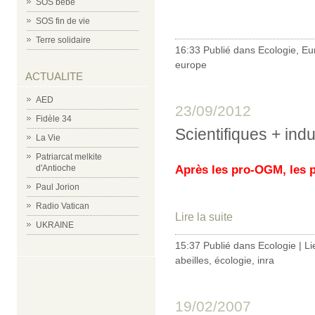
SOS bébé
SOS fin de vie
Terre solidaire
16:33 Publié dans
Ecologie
,
Eu
europe
ACTUALITE
AED
23/09/2012
Fidèle 34
Scientifiques + indus
La Vie
Patriarcat melkite
d'Antioche
Après les pro-OGM, les p
Paul Jorion
Radio Vatican
Lire la suite
UKRAINE
15:37 Publié dans
Ecologie
|
Li
abeilles
,
écologie
,
inra
19/02/2007