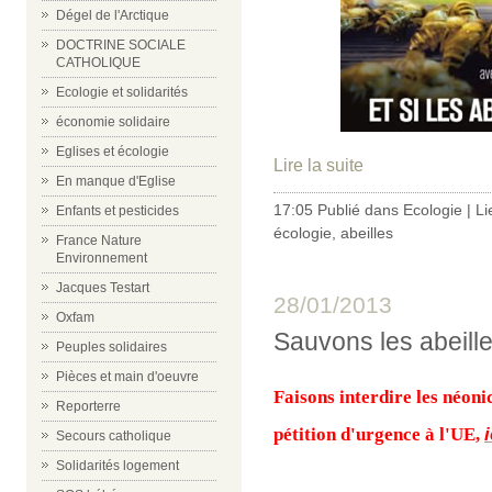
Dégel de l'Arctique
DOCTRINE SOCIALE
CATHOLIQUE
Ecologie et solidarités
économie solidaire
Eglises et écologie
Lire la suite
En manque d'Eglise
17:05 Publié dans
Ecologie
|
Li
Enfants et pesticides
écologie
,
abeilles
France Nature
Environnement
Jacques Testart
28/01/2013
Oxfam
Sauvons les abeill
Peuples solidaires
Pièces et main d'oeuvre
Faisons interdire les néoni
Reporterre
pétition d'urgence à l'UE,
i
Secours catholique
Solidarités logement