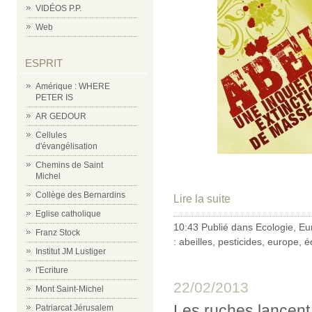
VIDÉOS P.P.
Web
ESPRIT
Amérique : WHERE
PETER IS
AR GEDOUR
Cellules
d'évangélisation
Chemins de Saint
Michel
Collège des Bernardins
Lire la suite
Eglise catholique
10:43 Publié dans
Ecologie
,
Eu
Franz Stock
:
abeilles
,
pesticides
,
europe
,
é
Institut JM Lustiger
l'Ecriture
22/02/2013
Mont Saint-Michel
Les ruches lancent
Patriarcat Jérusalem