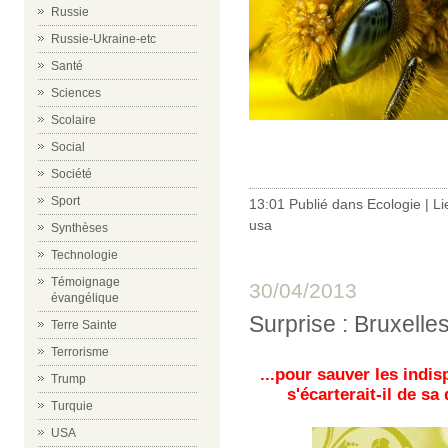
Russie
Russie-Ukraine-etc
Santé
Sciences
Scolaire
Social
Société
Sport
13:01 Publié dans
Ecologie
|
Li
usa
Synthèses
Technologie
Témoignage
30/04/2013
évangélique
Surprise : Bruxelle
Terre Sainte
Terrorisme
...pour sauver les indis
Trump
s'écarterait-il de sa
Turquie
USA