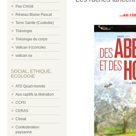
Pax Christi
...au c
Réseau Blaise Pascal
Terre Sainte (Custodie)
Théologie
Théologie du corps
Vatican II (concile)
vatican.va
SOCIAL, ETHIQUE,
ECOLOGIE
ATD Quart-monde
Aux captifs la libération
CCFD
CERAS
Climat
Confederation
paysanne