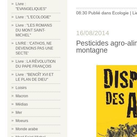
Livre :
"EVANGELIQUES"
08:30 Publié dans
Ecologie
|
Li
Livre : "L'ECOLOGIE"
Livre : "LES ROMANS
DU MONT SAINT-
16/08/2014
MICHEL"
Pesticides agro-al
LIVRE : 'CATHOS, NE
montagne
DEVENONS PAS UNE
SECTE'
Livre : LA RÉVOLUTION
DU PAPE FRANÇOIS
Livre : "BENOÎT XVI ET
LE PLAN DE DIEU"
Loisirs
Macron
Médias
Mer
Moeurs
Monde arabe