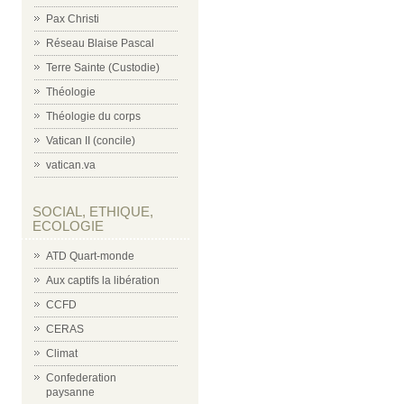
Pax Christi
Réseau Blaise Pascal
Terre Sainte (Custodie)
Théologie
Théologie du corps
Vatican II (concile)
vatican.va
SOCIAL, ETHIQUE,
ECOLOGIE
ATD Quart-monde
Aux captifs la libération
CCFD
CERAS
Climat
Confederation
paysanne