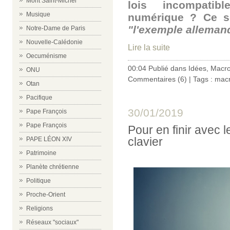
Mont Saint-Michel
lois incompatib
Musique
numérique ? Ce se
"l'exemple alleman
Notre-Dame de Paris
Nouvelle-Calédonie
Lire la suite
Oecuménisme
00:04 Publié dans
Idées
,
Macr
ONU
Commentaires (6)
| Tags :
mac
Otan
Pacifique
30/01/2019
Pape François
Pape François
Pour en finir avec
clavier
PAPE LÉON XIV
Patrimoine
Planète chrétienne
Politique
Proche-Orient
Religions
Réseaux "sociaux"