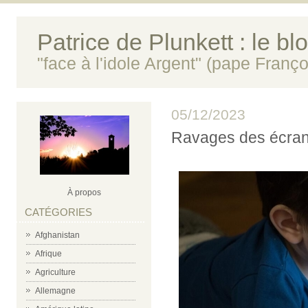
Patrice de Plunkett : le bl
"face à l'idole Argent" (pape Franço
05/12/2023
Ravages des écrans
À propos
CATÉGORIES
Afghanistan
Afrique
Agriculture
Allemagne