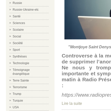
Russie
Russie-Ukraine-etc
Santé
Sciences
Scolaire
Social
Société
"Montjoye Saint Denys"
Sport
Controverse à la mo
Synthèses
de supprimer l’anon
Technologie
Ne nous y trompo
Témoignage
importante et sym
évangélique
matin à Radio Prés
Terre Sainte
:
Terrorisme
https://www.radiop
Trump
Turquie
Lire la suite
USA