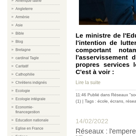
Amérique latine
Angleterre
Arménie
Asie
Bible
Le ministre de l'Ed
l'intention de lut
Blog
comportant not
Bretagne
l'asservissement 
cardinal Tagle
propres services l
Caritatif
C'est à voir :
Cathophilie
Lire la suite
Chrétiens indignés
Ecologie
11:46 Publié dans
Réseaux "so
Ecologie intégrale
(1)
| Tags :
école
,
écrans
,
rése
Economie-
financegestion
14/02/2022
Education nationale
Eglise en France
Réseaux : l'empere