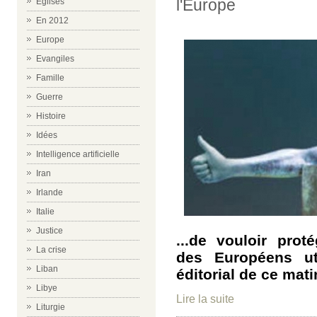
l'Europe
Eglises
En 2012
Europe
Evangiles
Famille
Guerre
Histoire
Idées
Intelligence artificielle
Iran
Irlande
Italie
Justice
...de vouloir pro
La crise
des Européens ut
Liban
éditorial de ce mat
Libye
Lire la suite
Liturgie