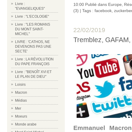
Livre :
10:00 Publié dans
Europe
,
Rés
"EVANGELIQUES"
(3)
| Tags :
facebook
,
zuckerbe
Livre : "L'ECOLOGIE"
Livre : "LES ROMANS
22/02/2019
DU MONT SAINT-
MICHEL"
Tremblez, GAFAM, l
LIVRE : 'CATHOS, NE
DEVENONS PAS UNE
SECTE'
Livre : LA RÉVOLUTION
DU PAPE FRANÇOIS
Livre : "BENOÎT XVI ET
LE PLAN DE DIEU"
Loisirs
Macron
Médias
Mer
Moeurs
Monde arabe
Emmanuel Macron f