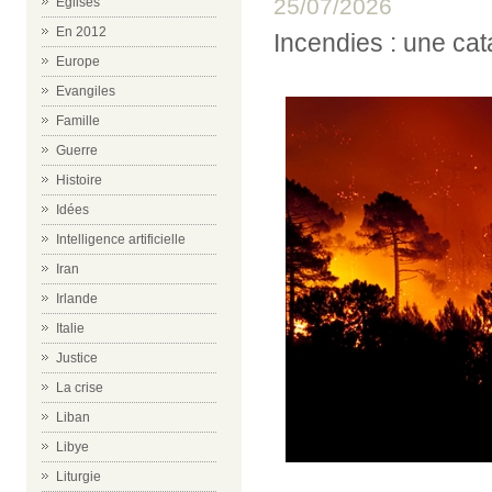
25/07/2026
Eglises
En 2012
Incendies : une cat
Europe
Evangiles
Famille
Guerre
Histoire
Idées
Intelligence artificielle
Iran
Irlande
Italie
Justice
La crise
Liban
Libye
Liturgie