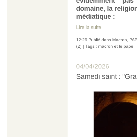
évidemment pas 
domaine, la religio
médiatique :
Lire la suite
12:26 Publié dans
Macron
,
PAP
(2)
| Tags :
macron et le pape
04/04/2026
Samedi saint : "Gran