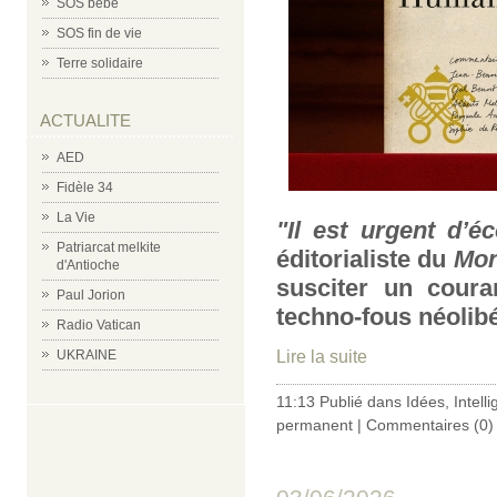
SOS bébé
SOS fin de vie
Terre solidaire
ACTUALITE
AED
Fidèle 34
La Vie
"Il est urgent d’éc
Patriarcat melkite
éditorialiste du
Mo
d'Antioche
susciter un coura
Paul Jorion
techno-fous néolib
Radio Vatican
Lire la suite
UKRAINE
11:13 Publié dans
Idées
,
Intelli
permanent
|
Commentaires (0)