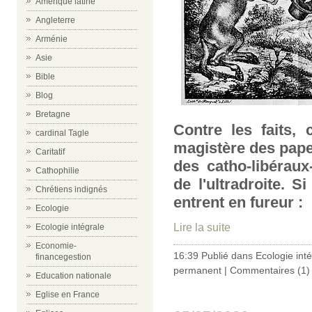
Amérique latine
Angleterre
Arménie
Asie
Bible
Blog
Bretagne
Contre les faits, 
cardinal Tagle
magistère des papes
Caritatif
des catho-libérau
Cathophilie
de l'ultradroite. S
Chrétiens indignés
entrent en fureur :
Ecologie
Lire la suite
Ecologie intégrale
Economie-
16:39 Publié dans
Ecologie int
financegestion
permanent
|
Commentaires (1)
Education nationale
Eglise en France