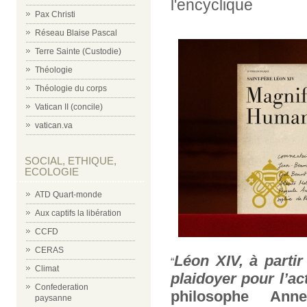
l'encyclique
Pax Christi
Réseau Blaise Pascal
Terre Sainte (Custodie)
Théologie
Théologie du corps
Vatican II (concile)
vatican.va
SOCIAL, ETHIQUE,
ECOLOGIE
ATD Quart-monde
Aux captifs la libération
CCFD
CERAS
Léon XIV, à partir 
“
Climat
plaidoyer pour l’ac
Confederation
philosophe Ann
paysanne