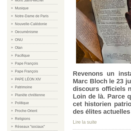
Mont Saint-Michel
Musique
Notre-Dame de Paris
Nouvelle-Calédonie
Oecuménisme
ONU
Otan
Pacifique
Pape François
Pape François
Revenons un insta
PAPE LÉON XIV
Marc Bloch le 23 jui
Patrimoine
discours officiels 
Loin de là. Parce 
Planète chrétienne
cet historien patri
Politique
des élites actuelles
Proche-Orient
Religions
Lire la suite
Réseaux "sociaux"