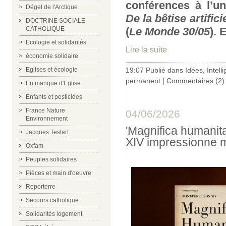
conférences à l’uni
Dégel de l'Arctique
De la bêtise artifici
DOCTRINE SOCIALE
(
Le Monde 30/05
)
.
E
CATHOLIQUE
Ecologie et solidarités
Lire la suite
économie solidaire
19:07 Publié dans
Idées
,
Intelli
Eglises et écologie
permanent
|
Commentaires (2)
En manque d'Eglise
Enfants et pesticides
France Nature
04/06/2026
Environnement
'Magnifica humanita
Jacques Testart
XIV impressionne 
Oxfam
Peuples solidaires
Pièces et main d'oeuvre
Reporterre
Secours catholique
Solidarités logement