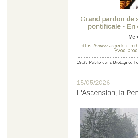
G
rand pardon de 
pontificale - En
Merc
https://www.argedour.bzh
yves-presi
19:33 Publié dans
Bretagne
,
Té
15/05/2026
L'Ascension, la Pen