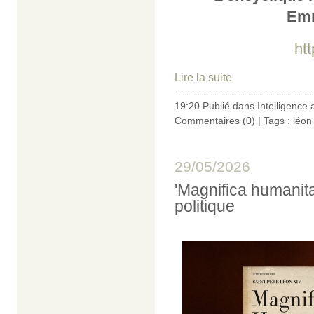
Emm
ht
Lire la suite
19:20 Publié dans
Intelligence ar
Commentaires (0)
| Tags :
léon 
29/05/2026
'Magnifica humanitas'
politique