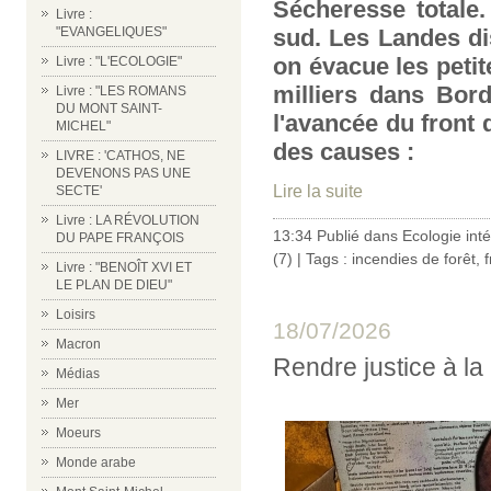
Sécheresse totale.
Livre :
sud. Les Landes di
"EVANGELIQUES"
on évacue les petite
Livre : "L'ECOLOGIE"
milliers dans Bor
Livre : "LES ROMANS
DU MONT SAINT-
l'avancée du front 
MICHEL"
des causes :
LIVRE : 'CATHOS, NE
DEVENONS PAS UNE
Lire la suite
SECTE'
Livre : LA RÉVOLUTION
13:34 Publié dans
Ecologie int
DU PAPE FRANÇOIS
(7)
| Tags :
incendies de forêt
,
Livre : "BENOÎT XVI ET
LE PLAN DE DIEU"
Loisirs
18/07/2026
Macron
Rendre justice à l
Médias
Mer
Moeurs
Monde arabe