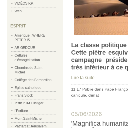
VIDÉOS P.P.
Web
ESPRIT
Amérique : WHERE
PETER IS
La classe politique
AR GEDOUR
Cette piètre esqui
Cellules
campagne présiden
d'évangélisation
très inférieur à ce q
Chemins de Saint
Michel
Lire la suite
Collège des Bernardins
Eglise catholique
11:17 Publié dans
Pape Franço
canicule
,
climat
Franz Stock
Institut JM Lustiger
l'Ecriture
05/06/2026
Mont Saint-Michel
'Magnifica humanitas
Patriarcat Jérusalem