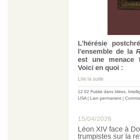
L'hérésie postchr
l'ensemble de la
R
est une menace f
Voici en quoi :
Lire la suite
12:02 Publié dans
Idées
,
Intelli
USA
|
Lien permanent
|
Commen
15/04/2026
Léon XIV face à Do
trumpistes sur la re