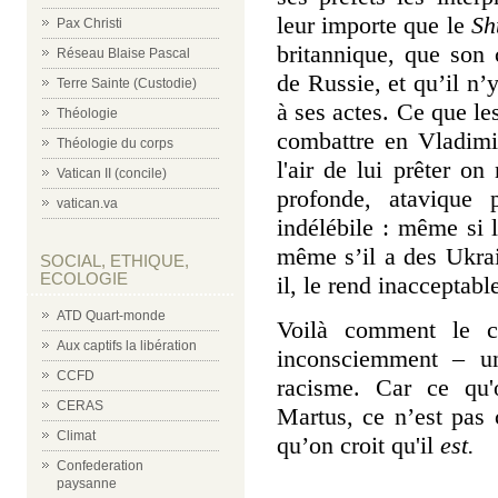
leur importe que le
Sh
Pax Christi
britannique, que son 
Réseau Blaise Pascal
de Russie, et qu’il n’y
Terre Sainte (Custodie)
à ses actes. Ce que l
Théologie
combattre en Vladimir
Théologie du corps
l'air de lui prêter on
Vatican II (concile)
profonde, atavique 
vatican.va
indélébile : même si l
même s’il a des Ukra
SOCIAL, ETHIQUE,
ECOLOGIE
il, le rend inacceptabl
ATD Quart-monde
Voilà comment le ce
Aux captifs la libération
inconsciemment – un
CCFD
racisme. Car ce qu'
CERAS
Martus, ce n’est pas c
Climat
qu’on croit qu'il
est.
Confederation
paysanne