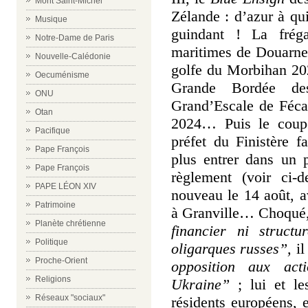
Mont Saint-Michel
Zélande : d’azur à qu
Musique
guindant ! La fréga
Notre-Dame de Paris
maritimes de Douarnen
Nouvelle-Calédonie
golfe du Morbihan 20
Oecuménisme
Grande Bordée de
ONU
Grand’Escale de Féca
Otan
2024… Puis le coupe
Pacifique
préfet du Finistère f
Pape François
plus entrer dans un 
Pape François
règlement (voir ci-
PAPE LÉON XIV
nouveau le 14 août, av
Patrimoine
à Granville… Choqué, 
Planète chrétienne
financier ni struct
Politique
oligarques russes”,
il
Proche-Orient
opposition aux ac
Religions
Ukraine”
;
lui et l
Réseaux "sociaux"
résidents européens, 