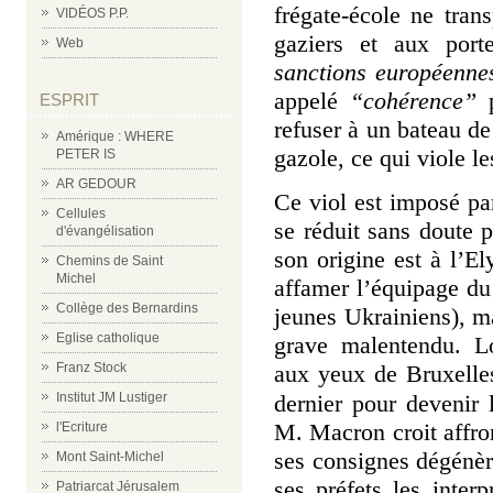
frégate-école ne trans
VIDÉOS P.P.
gaziers et aux porte
Web
sanctions européenne
appelé
“cohérence”
ESPRIT
r
efuser à un bateau de 
Amérique : WHERE
gazole, ce qui viole le
PETER IS
AR GEDOUR
Ce viol est imposé par
Cellules
se réduit sans doute
d'évangélisation
son origine est à l’E
Chemins de Saint
Michel
affamer l’équipage d
Collège des Bernardins
jeunes Ukrainiens), ma
Eglise catholique
grave malentendu. L
aux yeux de Bruxelle
Franz Stock
Institut JM Lustiger
dernier pour devenir 
M. Macron croit affro
l'Ecriture
ses consignes dégénè
Mont Saint-Michel
ses préfets les inte
Patriarcat Jérusalem