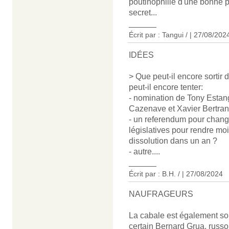
poutinophilie d'une bonne pa
secret...
______
Écrit par : Tangui / | 27/08/202
IDÉES
> Que peut-il encore sorti
peut-il encore tenter:
- nomination de Tony Estan
Cazenave et Xavier Bertran
- un referendum pour change
législatives pour rendre moi
dissolution dans un an ?
- autre....
______
Écrit par : B.H. / | 27/08/2024
NAUFRAGEURS
La cabale est également so
certain Bernard Grua, russ