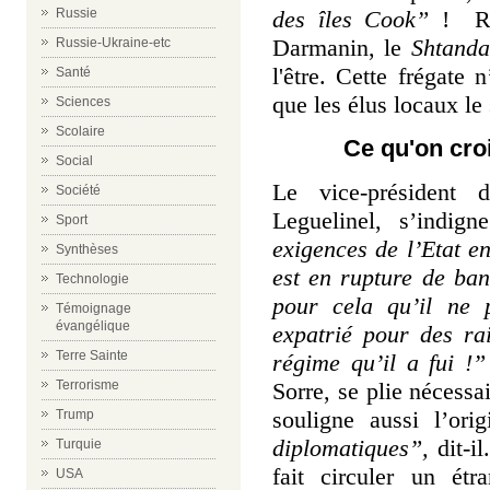
des îles Cook”
! Rie
Russie
Darmanin, le
Shtanda
Russie-Ukraine-etc
l'être. Cette frégate 
Santé
que les élus locaux le
Sciences
Scolaire
Ce qu'on cro
Social
Le vice-président d
Société
Leguelinel, s’indig
Sport
exigences de l’Etat e
Synthèses
est en rupture de ban
Technologie
pour cela qu’il ne p
Témoignage
évangélique
expatrié pour des rai
Terre Sainte
régime qu’il a fui !”
Sorre, se plie nécessa
Terrorisme
souligne aussi l’orig
Trump
diplomatiques”,
dit-i
Turquie
fait circuler un ét
USA