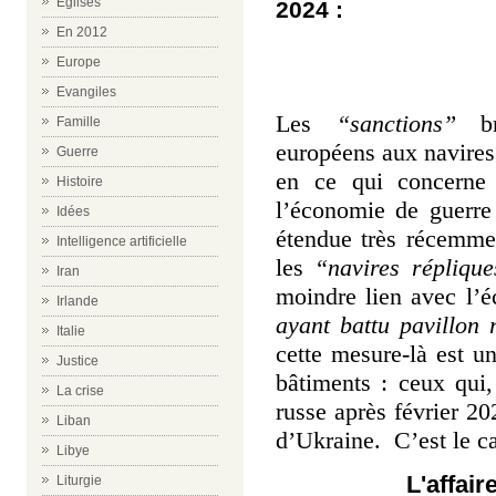
Eglises
2024 :
En 2012
Europe
Evangiles
Les
“sanctions”
bru
Famille
européens aux navires 
Guerre
en ce qui concerne 
Histoire
l’économie de guerre
Idées
étendue très récemmen
Intelligence artificielle
les
“navires réplique
Iran
moindre lien avec l’é
Irlande
ayant battu pavillon
Italie
cette mesure-là est un
Justice
bâtiments : ceux qui,
La crise
russe après février 20
Liban
d’Ukraine. C’est le ca
Libye
L'affair
Liturgie