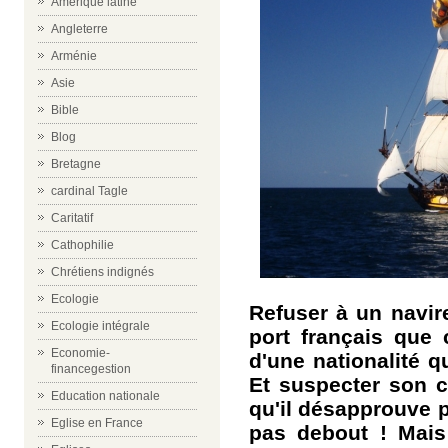
Amérique latine
Angleterre
Arménie
Asie
Bible
Blog
Bretagne
cardinal Tagle
Caritatif
Cathophilie
Chrétiens indignés
Ecologie
Refuser à un navire
Ecologie intégrale
port français que 
Economie-
d'une nationalité q
financegestion
Et suspecter son c
Education nationale
qu'il désapprouve p
Eglise en France
pas debout ! Mais 