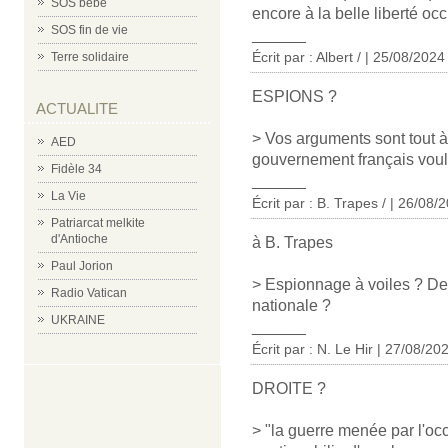
SOS bébé
encore à la belle liberté oc
SOS fin de vie
______
Écrit par : Albert / | 25/08/2024
Terre solidaire
ESPIONS ?
ACTUALITE
> Vos arguments sont tout à
AED
gouvernement français voul
Fidèle 34
______
La Vie
Écrit par : B. Trapes / | 26/08/
Patriarcat melkite
d'Antioche
à B. Trapes
Paul Jorion
> Espionnage à voiles ? De
Radio Vatican
nationale ?
UKRAINE
______
Écrit par : N. Le Hir | 27/08/20
DROITE ?
> "la guerre menée par l'occi