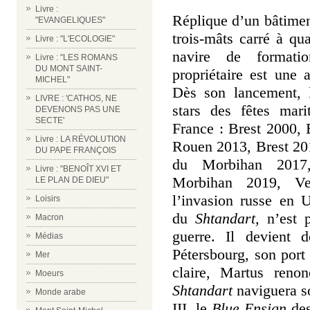
Livre :
Réplique d’un bâtimen
"EVANGELIQUES"
trois-mâts carré à qu
Livre : "L'ECOLOGIE"
navire de formati
Livre : "LES ROMANS
DU MONT SAINT-
propriétaire est une a
MICHEL"
Dès son lancement,
LIVRE : 'CATHOS, NE
stars des fêtes mar
DEVENONS PAS UNE
SECTE'
France : Brest 2000, 
Livre : LA RÉVOLUTION
Rouen 2013, Brest 20
DU PAPE FRANÇOIS
du Morbihan 2017
Livre : "BENOÎT XVI ET
Morbihan 2019, V
LE PLAN DE DIEU"
l’invasion russe en 
Loisirs
du
Shtandart,
n’est 
Macron
guerre. Il devient
Médias
Pétersbourg, son port 
Mer
claire, Martus reno
Moeurs
Shtandart
naviguera s
Monde arabe
III, le
Blue Ensign
des