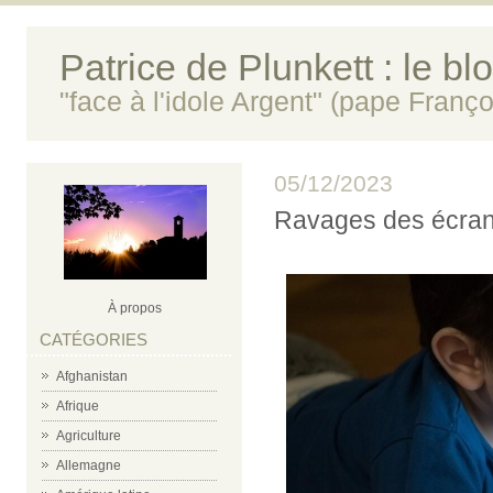
Patrice de Plunkett : le bl
"face à l'idole Argent" (pape Franço
05/12/2023
Ravages des écrans
À propos
CATÉGORIES
Afghanistan
Afrique
Agriculture
Allemagne