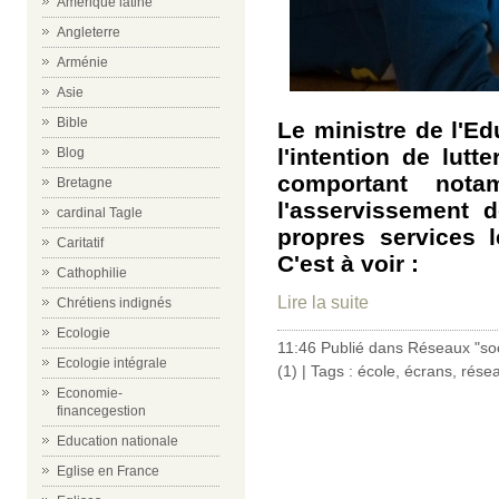
Amérique latine
Angleterre
Arménie
Asie
Bible
Le ministre de l'Ed
l'intention de lut
Blog
comportant not
Bretagne
l'asservissement 
cardinal Tagle
propres services l
Caritatif
C'est à voir :
Cathophilie
Lire la suite
Chrétiens indignés
Ecologie
11:46 Publié dans
Réseaux "so
Ecologie intégrale
(1)
| Tags :
école
,
écrans
,
rése
Economie-
financegestion
Education nationale
Eglise en France