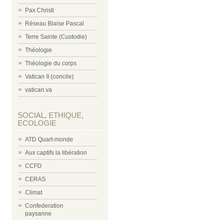
Pax Christi
Réseau Blaise Pascal
Terre Sainte (Custodie)
Théologie
Théologie du corps
Vatican II (concile)
vatican.va
SOCIAL, ETHIQUE,
ECOLOGIE
ATD Quart-monde
Aux captifs la libération
CCFD
CERAS
Climat
Confederation
paysanne