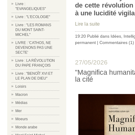
de cette révolution
Livre :
"EVANGELIQUES"
à une lucidité vigila
Livre : "L'ECOLOGIE"
Lire la suite
Livre : "LES ROMANS
DU MONT SAINT-
MICHEL"
19:20 Publié dans
Idées
,
Intelli
permanent
|
Commentaires (1)
LIVRE : 'CATHOS, NE
DEVENONS PAS UNE
SECTE'
Livre : LA RÉVOLUTION
27/05/2026
DU PAPE FRANÇOIS
"Magnifica humanita
Livre : "BENOÎT XVI ET
la cité
LE PLAN DE DIEU"
Loisirs
Macron
Médias
Mer
Moeurs
Monde arabe