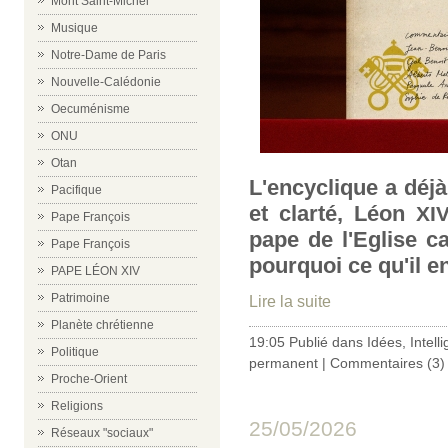
Mont Saint-Michel
Musique
Notre-Dame de Paris
Nouvelle-Calédonie
Oecuménisme
ONU
Otan
L'encyclique a déj
Pacifique
et clarté, Léon
XI
Pape François
pape de l'Eglise ca
Pape François
pourquoi ce qu'il en
PAPE LÉON XIV
Patrimoine
Lire la suite
Planète chrétienne
19:05 Publié dans
Idées
,
Intelli
Politique
permanent
|
Commentaires (3)
Proche-Orient
Religions
25/05/2026
Réseaux "sociaux"