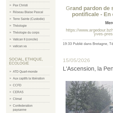
Pax Christi
G
rand pardon de 
Réseau Blaise Pascal
pontificale - En
Terre Sainte (Custodie)
Merc
Théologie
https://www.argedour.bzh
Théologie du corps
yves-presi
Vatican II (concile)
19:33 Publié dans
Bretagne
,
Té
vatican.va
SOCIAL, ETHIQUE,
15/05/2026
ECOLOGIE
L'Ascension, la Pen
ATD Quart-monde
Aux captifs la libération
CCFD
CERAS
Climat
Confederation
paysanne