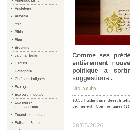
Amérique latine
Angleterre
Arménie
Asie
Bible
Blog
Bretagne
Comme ses prédéc
cardinal Tagle
entièrement nouve
Caritatif
politique à sort
Cathophilie
suggestions :
Chrétiens indignés
Ecologie
Lire la suite
Ecologie intégrale
18:35 Publié dans
Idées
,
Intelli
Economie-
permanent
|
Commentaires (1)
financegestion
Education nationale
Eglise en France
28/05/2026