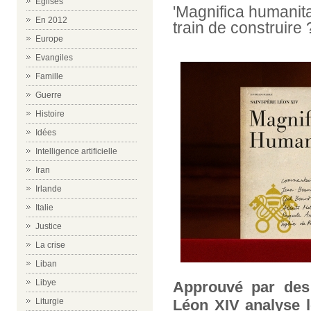
Eglises
'Magnifica humanit
En 2012
train de construire 
Europe
Evangiles
Famille
Guerre
Histoire
Idées
Intelligence artificielle
Iran
Irlande
Italie
Justice
La crise
Liban
Libye
Approuvé par des 
Léon XIV analyse l
Liturgie