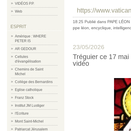
VIDÉOS P.P.
https://www.vatican
Web
18:25 Publié dans
PAPE LÉON 
ESPRIT
ppe léon
,
encyclique
,
intelligenc
Amérique : WHERE
PETER IS
23/05/2026
AR GEDOUR
Tréguier ce 17 mai 
Cellules
d'évangélisation
vidéo
Chemins de Saint
Michel
Collège des Bernardins
Eglise catholique
Franz Stock
Institut JM Lustiger
l'Ecriture
Mont Saint-Michel
Patriarcat Jérusalem