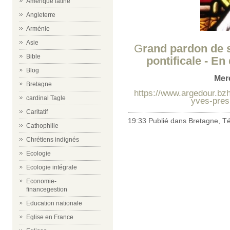
Amérique latine
Angleterre
Arménie
Asie
G
rand pardon de 
Bible
pontificale - En
Blog
Merc
Bretagne
https://www.argedour.bzh
cardinal Tagle
yves-presi
Caritatif
19:33 Publié dans
Bretagne
,
Té
Cathophilie
Chrétiens indignés
Ecologie
Ecologie intégrale
Economie-
financegestion
Education nationale
Eglise en France