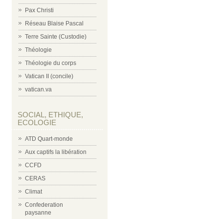
Pax Christi
Réseau Blaise Pascal
Terre Sainte (Custodie)
Théologie
Théologie du corps
Vatican II (concile)
vatican.va
SOCIAL, ETHIQUE,
ECOLOGIE
ATD Quart-monde
Aux captifs la libération
CCFD
CERAS
Climat
Confederation
paysanne