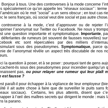
 Bonjour à tous. Une des controverses à la mode concerne l’int
us spécialement ce qu’on appelle les
"réseaux sociaux"
: terme
 l’américain où le mot
"social"
a un sens obscur ; en tout cas rie
ec le sens français, où
social
veut dire
social
et pas autre chose
 controverse à la mode, c’est d’approuver ou de rejeter l’
pprimer l’anonymat sur Twitter ou Facebook. Ne nous y tromp
est une question importante et symptomatique.
Importante
, p
s déferlantes de rumeurs (et souvent de fausses nouvelles) sur 
cebook etc sont répercutées par des milliers d’interna
ssimulant sous des pseudonymes.
Symptomatique,
parce qu
nie de l’anonymat révèle un aspect très discutable de nos n
urs.
ci la question à poser, et à se poser : pourquoi tant de gens auj
 cachent-ils sous des pseudonymes pour incendier quelqu’un q
nnaissent pas,
ou pour relayer une rumeur qui leur plaît 
le est fausse ?
est paraît-il pour échapper à la vigilance de leur employeur (bi
lité il ait autre chose à faire que de surveiller le puits sans 
seaux sociaux). Certains, les plus atteints, disent que c’e
apper à l’œil des maîtres secrets qui dirigent le monde : mais l
ns la parano.