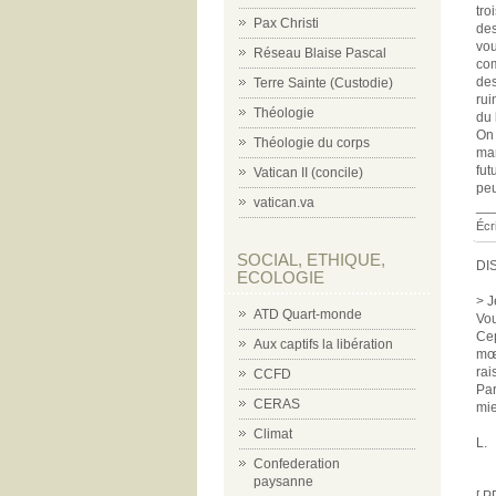
tro
Pax Christi
des
vou
Réseau Blaise Pascal
com
des
Terre Sainte (Custodie)
rui
Théologie
du 
On 
Théologie du corps
mar
fut
Vatican II (concile)
peu
vatican.va
__
Écr
SOCIAL, ETHIQUE,
DI
ECOLOGIE
> J
ATD Quart-monde
Vou
Cep
Aux captifs la libération
mœu
rai
CCFD
Par
CERAS
mie
Climat
L.
Confederation
paysanne
[ P