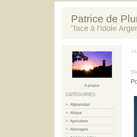
Patrice de Plun
"face à l'idole Arg
« L
30
Po
À propos
CATÉGORIES
Afghanistan
Afrique
Agriculture
Allemagne