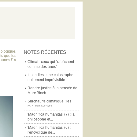
cologique,
NOTES RÉCENTES
ts que les
aunes !” »
Climat : ceux qui "rabâchent
comme des ânes"
Incendies : une catastrophe
nullement imprévisible
Rendre justice à la pensée de
Marc Bloch
Surchauffe climatique : les
ministres et les...
'Magnifica humanitas' (7) : la
philosophe et...
'Magnifica humanitas' (6) :
l'encyclique de...