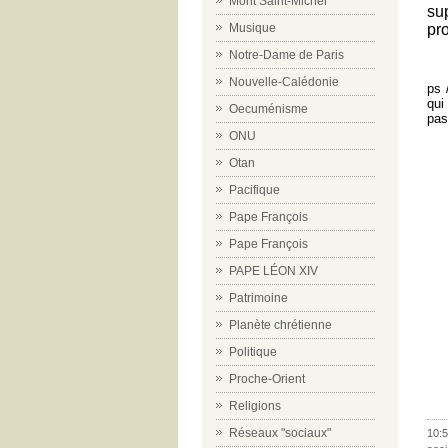
Mont Saint-Michel
su
pr
Musique
Notre-Dame de Paris
Nouvelle-Calédonie
ps 
qui
Oecuménisme
pas
ONU
Otan
Pacifique
Pape François
Pape François
PAPE LÉON XIV
Patrimoine
Planète chrétienne
Politique
Proche-Orient
Religions
Réseaux "sociaux"
10:5