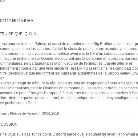
iaux
ommentaires
TRUIRE QUELQU'UN
erci pour cette note, Patrice, et aussi de rappeler que le Big Brother actuel n'épar
sonne, pas même les salariés. J'ai fait le choix de publier sous pseudonyme après
f du personnel m'a avoué sans complexe avoir mis le CV d'un candidat au panier 
ir fait une recherche sur Google, découvrant que la personne en question, par ses
commentaires, ne partageait pas la philosophie de l'entreprise. J'ai été atterré et
fondément choqué par une telle sincérité : les DRH passent ainsi les candidats pot
filtre idéologique que leur offrent les puissants algorithmes de la Silicon Valley. Orw
ion.
s lorsqu'il s'agit de détruire la réputation d'autrui en s'appuyant généralement sur 
sses informations, c'est le Diabolos en personne qui se cache derrière les comptes
nymes. Le pape François l'a rappelé à plusieurs reprises dans ses homélies à Sai
the : détruire quelqu'un sur internet, c'est en quelque sorte le tuer symboliquement
ve péché contre Dieu.
____
it par : Philippe de Visieux / | 30/01/2019
SCUSSION
e ne vous suis pas sur ce point. D'abord parce que le souhait de lever l’anonymat a