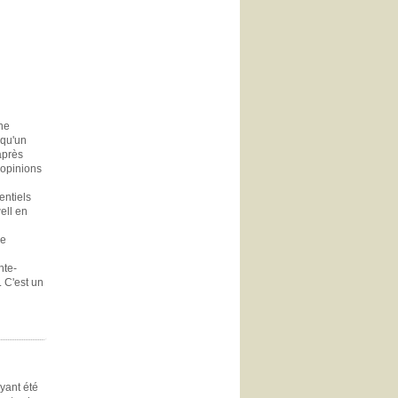
gne
 qu'un
après
 opinions
entiels
ell en
de
nte-
. C'est un
yant été