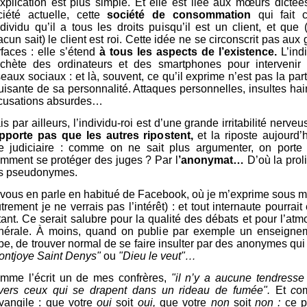
explication est plus simple. Et elle est liée aux mœurs dictée
ciété actuelle, cette
société de consommation
qui fait c
individu qu’il a tous les droits puisqu’il est un client, et qu
cun sait) le client est roi. Cette idée ne se circonscrit pas aux
rfaces : elle s’étend
à tous les aspects de l’existence.
L’indi
achète des ordinateurs et des smartphones pour intervenir 
eaux sociaux : et là, souvent, ce qu’il exprime n’est pas la part
luisante de sa personnalité. Attaques personnelles, insultes ha
cusations absurdes…
s par ailleurs, l’individu-roi est d’une grande irritabilité nerveu
pporte pas que les autres ripostent,
et la riposte aujourd’
re judiciaire : comme on ne sait plus argumenter, on porte 
mment se protéger des juges ? Par l
’anonymat…
D’où la proli
s pseudonymes.
 vous en parle en habitué de Facebook, où je m’exprime sous
trement je ne verrais pas l’intérêt) : et tout internaute pourrait 
tant. Ce serait salubre pour la qualité des débats et pour l’at
nérale. À moins, quand on publie par exemple un enseigne
pe, de trouver normal de se faire insulter par des anonymes qui
ontjoye Saint Denys"
ou
"Dieu le veut"…
mme l’écrit un de mes confrères,
"il n’y a aucune tendresse
vers ceux qui se drapent dans un rideau de fumée".
Et
c
o
Evangile : que votre
oui
soit
oui,
que votre
non
soit
non :
ce p