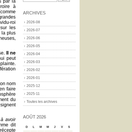
s par la
roire à
e (comme
ARCHIVES
 grandes
vidu-roi
2026-08
sur les
2026-07
 la plus
ineuses,
2026-06
2026-05
se.
Il ne
2026-04
hui peut
2026-03
plainte.
fération
2026-02
2026-01
 mon nom
2025-12
en faire
mosphère
2025-11
ment du
Toutes les archives
 signent
AOÛT 2026
 à avoir
mme dit
D
L
M
M
J
V
S
récepte