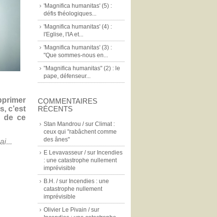
'Magnifica humanitas' (5) :
défis théologiques...
'Magnifica humanitas' (4) :
l'Eglise, l'IA et...
'Magnifica humanitas' (3) :
"Que sommes-nous en...
"Magnifica humanitas" (2) : le
pape, défenseur...
pprimer
COMMENTAIRES
, c’est
RÉCENTS
e de ce
Stan Mandrou /
sur
Climat :
ceux qui "rabâchent comme
des ânes"
i...
E Levavasseur /
sur
Incendies
: une catastrophe nullement
imprévisible
B.H. /
sur
Incendies : une
catastrophe nullement
imprévisible
Olivier Le Pivain /
sur