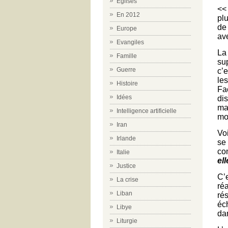
Eglises
<<
En 2012
pl
de
Europe
av
Evangiles
La
Famille
su
Guerre
c’
le
Histoire
Fa
Idées
di
ma
Intelligence artificielle
mœ
Iran
Voi
Irlande
se
co
Italie
el
Justice
C’
La crise
réa
Liban
ré
éch
Libye
da
Liturgie