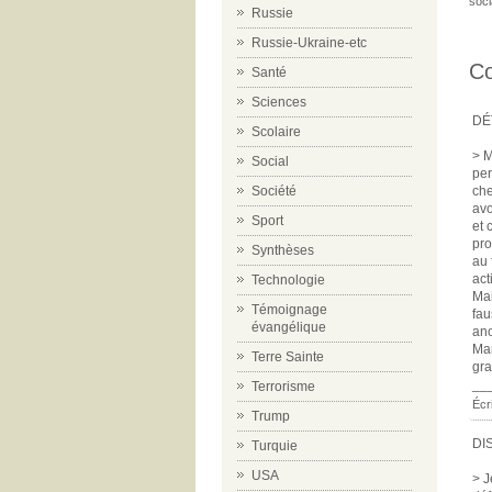
soc
Russie
Russie-Ukraine-etc
C
Santé
Sciences
DÉ
Scolaire
> M
Social
per
che
Société
avo
Sport
et 
pro
Synthèses
au 
act
Technologie
Mai
Témoignage
fau
évangélique
ano
Mar
Terre Sainte
gra
__
Terrorisme
Écr
Trump
DI
Turquie
USA
> J