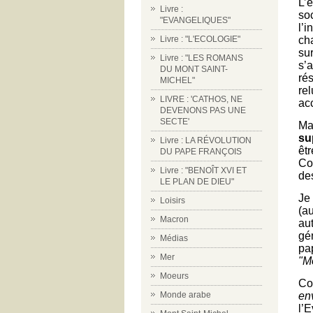
L’
Livre :
so
"EVANGELIQUES"
l’
cha
Livre : "L'ECOLOGIE"
su
Livre : "LES ROMANS
s’
DU MONT SAINT-
rés
MICHEL"
re
LIVRE : 'CATHOS, NE
ac
DEVENONS PAS UNE
SECTE'
Mai
su
Livre : LA RÉVOLUTION
êt
DU PAPE FRANÇOIS
Co
Livre : "BENOÎT XVI ET
de
LE PLAN DE DIEU"
Je
Loisirs
(au
Macron
au
gé
Médias
pa
Mer
"M
Moeurs
Co
en
Monde arabe
l’