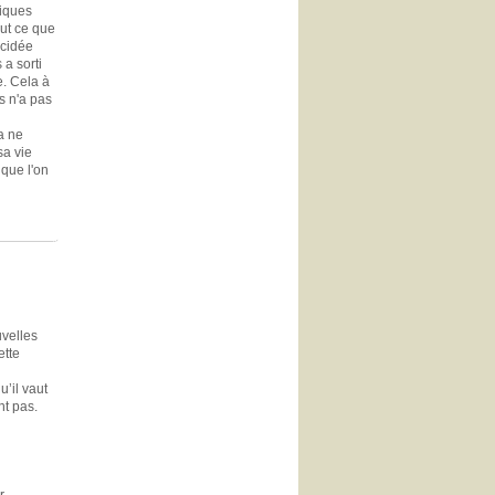
riques
out ce que
icidée
a sorti
e. Cela à
ns n'a pas
la ne
sa vie
 que l'on
uvelles
ette
u’il vaut
t pas.
r