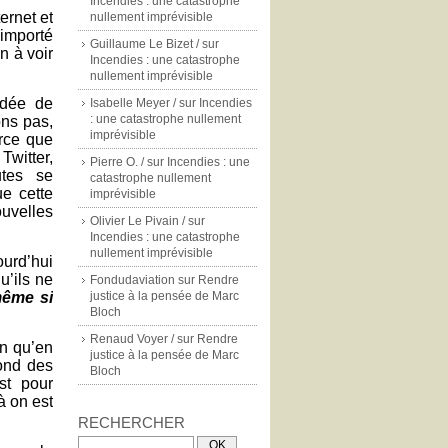
Incendies : une catastrophe
ernet et
nullement imprévisible
 importé
Guillaume Le Bizet /
sur
n à voir
Incendies : une catastrophe
.
nullement imprévisible
idée de
Isabelle Meyer /
sur
Incendies
: une catastrophe nullement
ons pas,
imprévisible
arce que
Twitter,
Pierre O. /
sur
Incendies : une
utes se
catastrophe nullement
e cette
imprévisible
ouvelles
Olivier Le Pivain /
sur
Incendies : une catastrophe
nullement imprévisible
ourd’hui
u’ils ne
Fondudaviation
sur
Rendre
même si
justice à la pensée de Marc
Bloch
Renaud Voyer /
sur
Rendre
en qu’en
justice à la pensée de Marc
fond des
Bloch
st pour
à on est
RECHERCHER