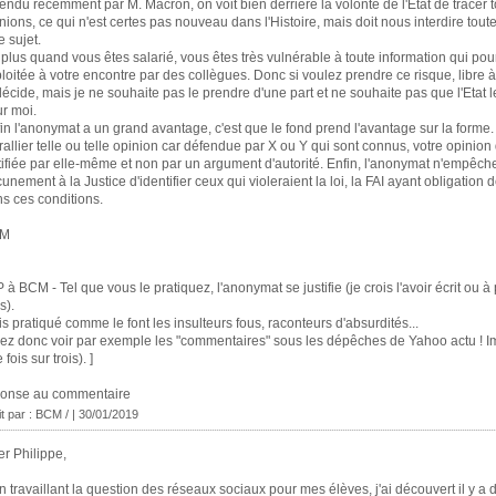
endu récemment par M. Macron, on voit bien derrière la volonté de l'Etat de tracer t
nions, ce qui n'est certes pas nouveau dans l'Histoire, mais doit nous interdire tout
e sujet.
plus quand vous êtes salarié, vous êtes très vulnérable à toute information qui pour
loitée à votre encontre par des collègues. Donc si voulez prendre ce risque, libre à
décide, mais je ne souhaite pas le prendre d'une part et ne souhaite pas que l'Etat 
r moi.
in l'anonymat a un grand avantage, c'est que le fond prend l'avantage sur la forme.
rallier telle ou telle opinion car défendue par X ou Y qui sont connus, votre opinion 
tifiée par elle-même et non par un argument d'autorité. Enfin, l'anonymat n'empêch
unement à la Justice d'identifier ceux qui violeraient la loi, la FAI ayant obligation d
s ces conditions.
M
P à BCM - Tel que vous le pratiquez, l'anonymat se justifie (je crois l'avoir écrit ou à
s).
s pratiqué comme le font les insulteurs fous, raconteurs d'absurdités...
lez donc voir par exemple les "commentaires" sous les dépêches de Yahoo actu !
 fois sur trois). ]
ponse au commentaire
it par : BCM / | 30/01/2019
r Philippe,
n travaillant la question des réseaux sociaux pour mes élèves, j'ai découvert il y a