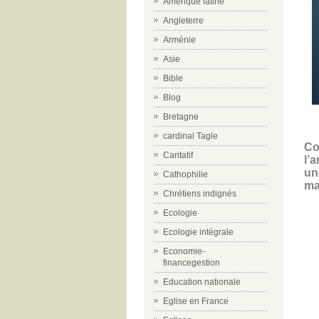
Amérique latine
Angleterre
Arménie
Asie
Bible
Blog
Bretagne
cardinal Tagle
Co
Caritatif
l’
un
Cathophilie
ma
Chrétiens indignés
Ecologie
Ecologie intégrale
Economie-
financegestion
Education nationale
Eglise en France