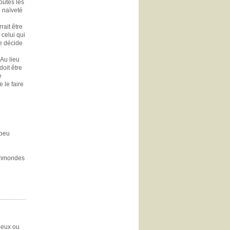
outes les
e naïveté
rait être
 celui qui
le décide
 Au lieu
doit être
e
e le faire
 peu
 Immondes
 deux ou