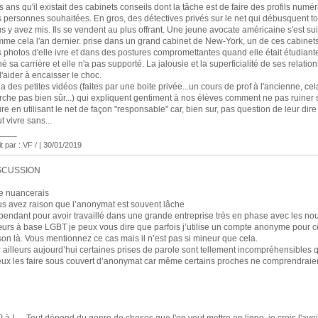
is ans qu'il existait des cabinets conseils dont la tâche est de faire des profils numé
 personnes souhaitées. En gros, des détectives privés sur le net qui débusquent t
s y avez mis. Ils se vendent au plus offrant. Une jeune avocate américaine s'est su
me cela l'an dernier. prise dans un grand cabinet de New-York, un de ces cabinets 
 photos d'elle ivre et dans des postures compromettantes quand elle était étudiant
né sa carrière et elle n'a pas supporté. La jalousie et la superficialité de ses relatio
l'aider à encaisser le choc.
a des petites vidéos (faites par une boite privée...un cours de prof à l'ancienne, ce
che pas bien sûr...) qui expliquent gentiment à nos élèves comment ne pas ruiner 
ure en utilisant le net de façon "responsable" car, bien sur, pas question de leur dire
t vivre sans...
____
it par : VF / | 30/01/2019
SCUSSION
e nuancerais
s avez raison que l’anonymat est souvent lâche
endant pour avoir travaillé dans une grande entreprise très en phase avec les no
rs à base LGBT je peux vous dire que parfois j’utilise un compte anonyme pour c
son là. Vous mentionnez ce cas mais il n’est pas si mineur que cela.
 ailleurs aujourd’hui certaines prises de parole sont tellement incompréhensibles q
ux les faire sous couvert d’anonymat car même certains proches ne comprendraien
P à L. - Tout dépend du genre de choses que l'on veut mettre en ligne, je crois l'avoi