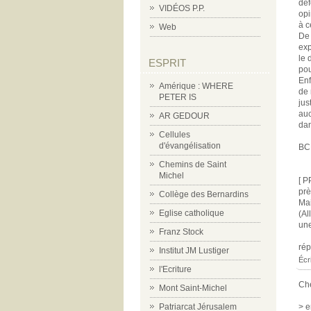
déf
VIDÉOS P.P.
opi
à c
Web
De 
exp
le 
ESPRIT
pou
Enf
Amérique : WHERE
de 
PETER IS
jus
auc
AR GEDOUR
dan
Cellules
d'évangélisation
BC
Chemins de Saint
Michel
[ P
prè
Collège des Bernardins
Mai
Eglise catholique
(Al
une
Franz Stock
ré
Institut JM Lustiger
Écr
l'Ecriture
Che
Mont Saint-Michel
> e
Patriarcat Jérusalem