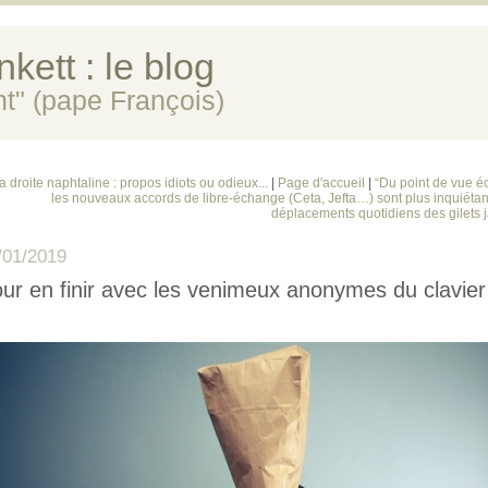
kett : le blog
ent" (pape François)
a droite naphtaline : propos idiots ou odieux...
|
Page d'accueil
|
“Du point de vue é
les nouveaux accords de libre-échange (Ceta, Jefta…) sont plus inquiétan
déplacements quotidiens des gilets j
/01/2019
ur en finir avec les venimeux anonymes du clavier