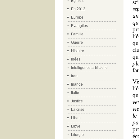
Eglises
sc
re
En 2012
un
Europe
qu
Evangiles
pr
Famille
l’
qu
Guerre
cl
Histoire
qu
Idées
pl
Intelligence artificielle
fa
Iran
Vi
Irlande
l’
Italie
qu
ve
Justice
vi
La crise
le
Liban
pa
Libye
pr
Liturgie
éc