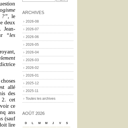
uestion
logisme
ARCHIVES
 ?”,
le
ue deux
2026-08
 Jean-
2026-07
our
“les
2026-06
2026-05
royant,
2026-04
lement
2026-03
ictrice
2026-02
»
2026-01
 choses
2025-12
st allé
2025-11
mis des
 2. cet
Toutes les archives
voir ce
inq ans
AOÛT 2026
ns (sauf
D
L
M
M
J
V
S
oit lire