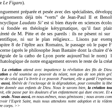
ue
Le Figaro
).
nguement préparée et pesée avec des spécialistes, développ
seignements déjà très “verts” de Jean-Paul II et Beno
encyclique
Laudato Si’
est si bien étayée en sciences écol
 si fondée en théologie kérygmatique, qu’il faut plai
gèreté de M. Pitte et de ses pareils : ils ne pèsent ni sur
ientifique, ni sur le plan religieux... Lisons par exem
apitre 8 de l’épître aux Romains, le passage où le pape F
scerne (après le philosophe Jean Bastaire dont la chaire d’
tégrale de la catho de Lyon porte aujourd’hui le nom) l
chatologique de notre engagement envers le reste de la créat
<
La création
attend avec impatience la révélation des fils de Die
ation
a été soumise au pouvoir du néant, non pas de son plein gré
se de celui qui l’a livrée à ce pouvoir. Pourtant, elle a gardé l’espéranc
e aussi,
libérée de l’esclavage de la dégradation, pour connaître la libe
ire donnée aux enfants de Dieu. Nous le savons bien,
la création tou
it, elle passe par les douleurs d’un enfantement qui dure encore. Et
 seule. Nous aussi,
en nous-mêmes, nous gémissons ; nous avons co
evoir l’Esprit Saint, mais nous attendons notre adoption et la réde
re corps. >>