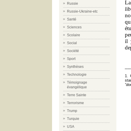
La
Russie
li
Russie-Ukraine-etc
no
Santé
qu
ét
Sciences
pe
Scolaire
il
Social
de
Société
Sport
__
Synthèses
Technologie
1. 
sta
Témoignage
“do
évangélique
Terre Sainte
Terrorisme
Trump
Turquie
USA