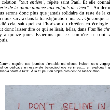
 création
"tout entière",
répète saint Paul. Et elle conna
berté de la gloire donnée aux enfants de Dieu”
! Au derni
us serons donc plus que jamais solidaire du reste de la cr
i nous suivra dans la transfiguration finale… Quiconque a
udié cela, sait quel est l’horizon du chrétien en écologie
ut donc laisser dire ce qui se lisait, hélas, dans
Famille chr
 y a quinze jours. Espérons que ces confrères se sont ra
puis.
________
Comme naguère ces journées d’entraide catholiques invitant sans vergog
nd de dédicace un essayiste bergogliophobe venimeux… en expliquant qu’i
nner la parole à tous”.
À la stupeur du propre président de l'association...