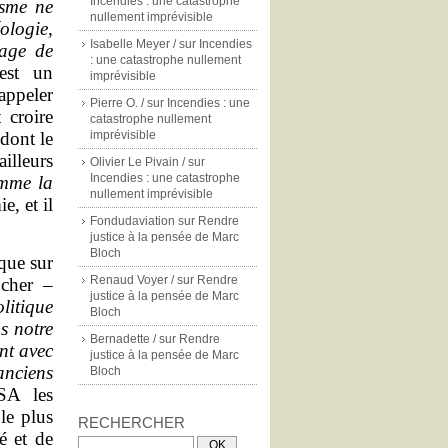
Incendies : une catastrophe
isme ne
nullement imprévisible
éologie,
Isabelle Meyer /
sur
Incendies
lage de
: une catastrophe nullement
est un
imprévisible
appeler
Pierre O. /
sur
Incendies : une
t croire
catastrophe nullement
 dont le
imprévisible
lleurs
Olivier Le Pivain /
sur
Incendies : une catastrophe
mme la
nullement imprévisible
e, et il
Fondudaviation
sur
Rendre
justice à la pensée de Marc
Bloch
ique sur
Renaud Voyer /
sur
Rendre
ûcher –
justice à la pensée de Marc
litique
Bloch
s notre
Bernadette /
sur
Rendre
nt avec
justice à la pensée de Marc
nciens
Bloch
SA les
le plus
RECHERCHER
é et de