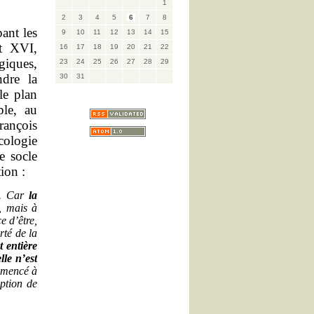
1
2
3
4
5
6
7
8
ant les
9
10
11
12
13
14
15
ît XVI,
16
17
18
19
20
21
22
ogiques,
23
24
25
26
27
28
29
ndre la
30
31
 le plan
ple, au
rançois
écologie
e socle
ion :
u. Car
la
, mais à
e d’être,
rté de la
t entière
elle n’est
mmencé à
mption de