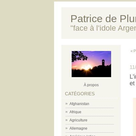
Patrice de Plun
"face à l'idole Arg
« P
11
L’
et
À propos
CATÉGORIES
Afghanistan
Afrique
Agriculture
Allemagne