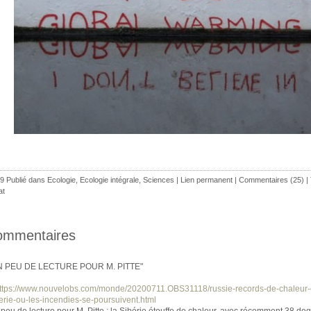
9 Publié dans
Ecologie
,
Ecologie intégrale
,
Sciences
|
Lien permanent
|
Commentaires (25)
| 
at
ommentaires
N PEU DE LECTURE POUR M. PITTE"
ttps://www.nouvelobs.com/monde/20200711.OBS31118/russie-records-de-chaleur-
erie-ou-les-incendies-se-poursuivent.html
peu de lecture pour M. Pitte : la Sibérie étouffe de chaleur, avec récemment 38 de