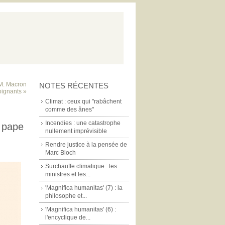
 M. Macron
NOTES RÉCENTES
oignants »
Climat : ceux qui "rabâchent
comme des ânes"
Incendies : une catastrophe
e pape
nullement imprévisible
Rendre justice à la pensée de
Marc Bloch
Surchauffe climatique : les
ministres et les...
'Magnifica humanitas' (7) : la
philosophe et...
'Magnifica humanitas' (6) :
l'encyclique de...