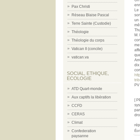
enr
Pax Christi
Le 
son
Réseau Blaise Pascal
un 
Terre Sainte (Custodie)
mêm
Thu
Théologie
M. 
con
Théologie du corps
me 
Vatican II (concile)
aff
que
vatican.va
Arr
dix
com
SOCIAL, ETHIQUE,
htt
ECOLOGIE
tri
PV
ATD Quart-monde
Aux captifs la libération
[ P
sys
CCFD
par
CERAS
dro
Climat
ré
Écr
Confederation
paysanne