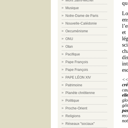
Mont Saint-Michel
q
Musique
Lo
Notre-Dame de Paris
en
Nouvelle-Calédonie
l’
et
Oecuménisme
lé
ONU
sc
Otan
ch
Pacifique
di
Pape François
in
es
Pape François
PAPE LÉON XIV
<
cré
Patrimoine
cau
Planète chrétienne
ell
glo
Politique
gém
Proche-Orient
pas
rec
Religions
not
Réseaux "sociaux"