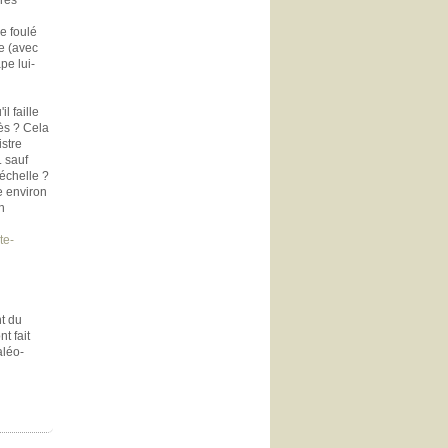
e foulé
re (avec
pe lui-
l faille
cès ? Cela
istre
. sauf
 échelle ?
e environ
n
te-
t du
t fait
aléo-