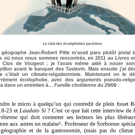
Le club des écolophobes parisiens
 géographe Jean-Robert Pitte m’avait paru plutôt jovial l
is où nous nous sommes rencontrés, en 2011 au
Livres e
 Clos de Vougeot ; je l’avais même aidé à nouer so
pillon avant le banquet des Tastevin. Mais ensuite j’ai dé
e c’était un climato-négationniste. Maintenant on le d
rrément écolophobe, avec des arguments pseudo-religi
la dans un entretien à…
Famille chrétienne
du 29/06
:
ndre le micro à quelqu’un qui contredit de plein fouet 
18-23 et
Laudato Si
? C'est ce que fait cette interview de
rétienne
qui doit contenter ses lecteurs les plus libérau
nne aux autres un malaise
1
. Professeur de Sorbonne spécial
 géographie et de la gastronomie, (mais pas du climat