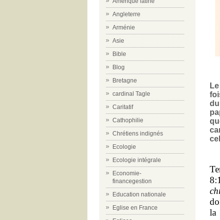
Amérique latine
Angleterre
Arménie
Asie
Bible
Blog
Bretagne
Le
fo
cardinal Tagle
du
Caritatif
pa
qu
Cathophilie
ca
Chrétiens indignés
ce
Ecologie
Ecologie intégrale
Te
Economie-
8:
financegestion
ch
Education nationale
do
Eglise en France
la