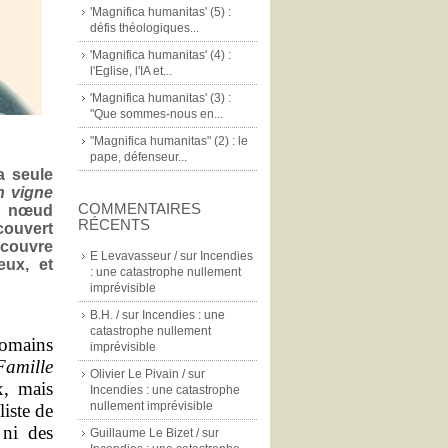
'Magnifica humanitas' (5) :
défis théologiques...
'Magnifica humanitas' (4) :
l'Eglise, l'IA et...
'Magnifica humanitas' (3) :
"Que sommes-nous en...
"Magnifica humanitas" (2) : le
pape, défenseur...
a seule
n vigne
COMMENTAIRES
n nœud
RÉCENTS
couvert
écouvre
E Levavasseur /
sur
Incendies
eux, et
: une catastrophe nullement
imprévisible
B.H. /
sur
Incendies : une
catastrophe nullement
Romains
imprévisible
Famille
Olivier Le Pivain /
sur
x, mais
Incendies : une catastrophe
nullement imprévisible
iste de
 ni des
Guillaume Le Bizet /
sur