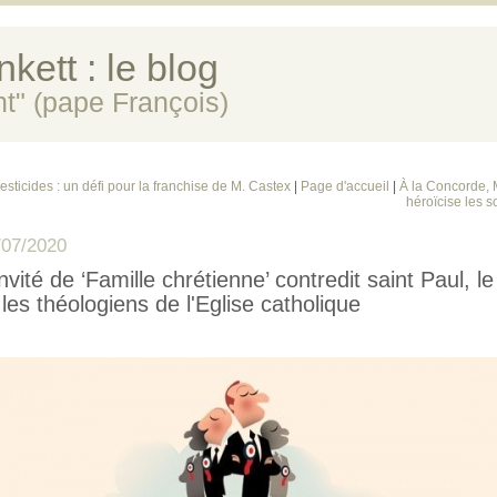
kett : le blog
ent" (pape François)
esticides : un défi pour la franchise de M. Castex
|
Page d'accueil
|
À la Concorde,
héroïcise les s
/07/2020
invité de ‘Famille chrétienne’ contredit saint Paul, l
 les théologiens de l'Eglise catholique