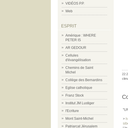
VIDÉOS P.P.
Web
ESPRIT
Amérique : WHERE
PETER IS
AR GEDOUR
Cellules
d'évangélisation
Chemins de Saint
Michel
22:2
clim
Collège des Bernardins
Eglise catholique
Franz Stock
C
Institut JM Lustiger
"U
l'Ecriture
Mont Saint-Michel
>
h
sib
Patriarcat Jérusalem
Un 