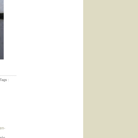
Tags :
en-
grés