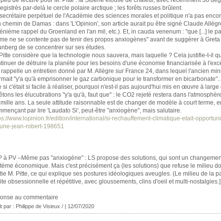
egistrés par-delà le cercle polaire arctique ; les forêts russes brûlent.
secrétaire perpétuel de l'Académie des sciences morales et politique n'a pas encor
 chemin de Damas : dans 'L'Opinion', son article aurait pu être signé Claude Allèg
énième rappel du Groenland en l'an mil, etc.). Et, in cauda venenum : "que [...] le pa
e ne se contente pas de tenir des propos anxiogènes" avant de suggérer à Greta
nberg de se concentrer sur ses études.
Pitte considère que la technologie nous sauvera, mais laquelle ? Cela justifie-t-il qu'i
tinuer de détruire la planète pour les besoins d'une économie financiarisée à l'ex
rappelle un entretien donné par M. Allègre sur France 24, dans lequel l'ancien min
irmait "y'a qu'à emprisonner le gaz carbonique pour le transformer en bicarbonate"..
 si c'était si facile à réaliser, pourquoi n'est-il pas aujourd'hui mis en œuvre à large
êtons les élucubrations "y'a qu'à, faut que" : le CO2 rejeté restera dans l'atmosphèr
 mille ans. La seule attitude raisonnable est de changer de modèle à court terme, e
mençant par lire 'Laudato Si', peut-être "anxiogène", mais salutaire.
ps://www.lopinion.fr/edition/international/si-rechauffement-climatique-etait-opportuni
bune-jean-robert-198651
P à PV –Même pas "anxiogène" : LS propose des solutions, qui sont un changemen
tème économique. Mais c'est précisément ça (les solutions) que refuse le milieu don
tie M. Pitte, ce qui explique ses postures idéologiques aveugles. (Le milieu de la p
ite obsessionnelle et répétitive, avec gloussements, clins d'oeil et multi-nostalgies.]
ponse au commentaire
it par : Philippe de Visieux / | 12/07/2020