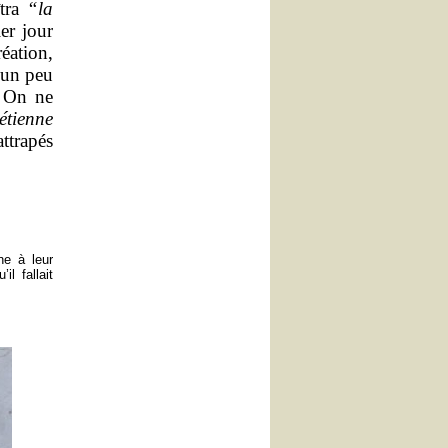
îtra
“la
er jour
éation,
 un peu
. On ne
étienne
ttrapés
ne à leur
l fallait