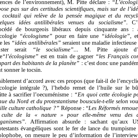
iences de l’environnement), M. Pitte déclare :
“L’écolog
pose pas sur des certitudes scientifiques, mais sur de l’id
 cocktail qui relève de la pensée magique et du recyc
elques idées antilibérales venues du socialisme”.
C’
océdé de bourgeois libéraux depuis cinquante ans : 
écologie
“écologisme”
pour en faire une
“idéologie”
, e
e les
“idées antilibérales”
seraient une maladie infectieuse
uster serait
“le socialisme”.
.. M. Pitte ajoute d'ai
e
“l’écologisme”
est en train de gagner
“les Français co
upart des habitants de la planète”
: c’est donc une pandémi
ut sonner le tocsin
.
siblement d’accord avec ces propos (que fait-il de l’encycl
écologie intégrale ?), l’hebdo remet de l’huile sur le b
itte à sacrifier l’oecuménisme :
“En quoi cette écologie po
nue du Nord et du protestantisme bouscule-t-elle selon vou
eille culture catholique ?”
Réponse : “
Les Réformés renoue
 culte de la « nature » pour elle-même venu des a
ganismes”.
Affirmation absurde : sachant qu’aux U
otestants évangéliques sont le fer de lance du trumpisme 
olophobe, on mesure le peu d’information de l’interview