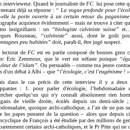
n intervieweur. Quand le journaliste de
FC
lui pose cette q
ntenant déjà sa réponse :
“ La vogue profonde pour l’éco
t-elle la porte ouverte à un certain retour du paganisme
ographe acquiesce évidemment – mais ne trouve à citer q
ms insignifiants : un
“biologiste calviniste suisse”
et…
cques Rousseau,
“calviniste”
aussi, dont le goût p
ntagnes peu habitées”
doit, paraît-il, être jugé suspect.
 lectorat de
FC
est en partie composé de bonnes gens c
ec Eric Zemmour, que le vert est néfaste puisque
“éga
uleur de l’islam”.
Ou persuadés – comme ma jeune contrad
rs d'un débat à Albi – que
“l’écologie, c’est l’eugénisme ! 
is dans le cas précis de cette interview il y a deux
appantes : 1. pour parler d'écologie, l’hebdomadaire e
ercher quelqu’un qui n'y connaît absolument rien hor
ogans de vieille droite, éculés depuis un demi-siècle ;
bdomadaire, quoique archi-catholique, a l’air de ne pas sa
e les papes pensent de la question – alors que depuis c
encyclique de François a été étudiée par des millions de ge
paremment certains archi-catholiques, et le Pr Pitte qui ne d