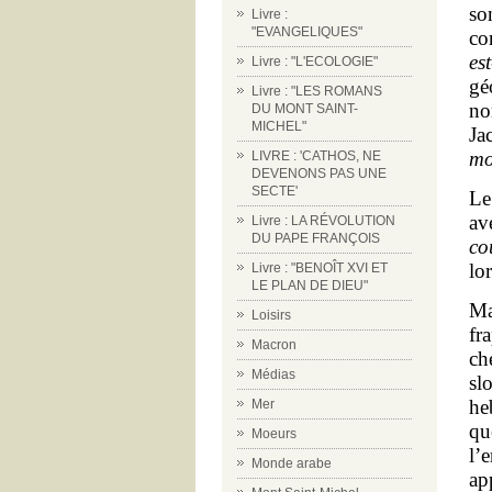
so
Livre :
"EVANGELIQUES"
co
es
Livre : "L'ECOLOGIE"
gé
Livre : "LES ROMANS
no
DU MONT SAINT-
MICHEL"
Ja
mo
LIVRE : 'CATHOS, NE
DEVENONS PAS UNE
SECTE'
Le
av
Livre : LA RÉVOLUTION
DU PAPE FRANÇOIS
co
lo
Livre : "BENOÎT XVI ET
LE PLAN DE DIEU"
Ma
Loisirs
fr
Macron
ch
Médias
sl
he
Mer
qu
Moeurs
l’
Monde arabe
ap