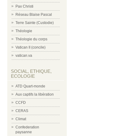
Pax Christi
Réseau Blaise Pascal
Terre Sainte (Custodie)
Théologie
Théologie du corps
Vatican II (concile)
vatican.va
SOCIAL, ETHIQUE,
ECOLOGIE
ATD Quart-monde
Aux captifs la libération
CCFD
CERAS
Climat
Confederation
paysanne