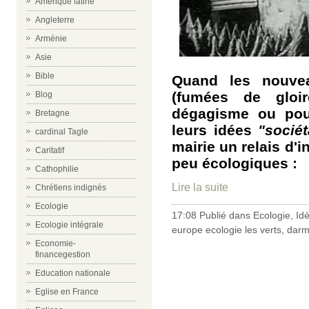
Amérique latine
Angleterre
Arménie
Asie
Bible
Quand les nouvea
(fumées de gloi
Blog
dégagisme ou pour
Bretagne
leurs idées
"sociét
cardinal Tagle
mairie un relais d'i
Caritatif
peu écologiques :
Cathophilie
Lire la suite
Chrétiens indignés
Ecologie
17:08 Publié dans
Ecologie
,
Id
Ecologie intégrale
europe ecologie les verts
,
darm
Economie-
financegestion
Education nationale
Eglise en France