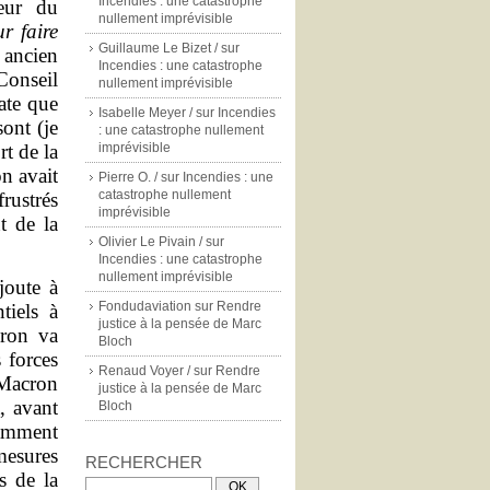
Incendies : une catastrophe
teur du
nullement imprévisible
r faire
Guillaume Le Bizet /
sur
ancien
Incendies : une catastrophe
Conseil
nullement imprévisible
ate que
Isabelle Meyer /
sur
Incendies
sont (je
: une catastrophe nullement
t de la
imprévisible
n avait
Pierre O. /
sur
Incendies : une
catastrophe nullement
frustrés
imprévisible
t de la
Olivier Le Pivain /
sur
Incendies : une catastrophe
nullement imprévisible
ajoute à
Fondudaviation
sur
Rendre
tiels à
justice à la pensée de Marc
cron va
Bloch
s forces
Renaud Voyer /
sur
Rendre
 Macron
justice à la pensée de Marc
, avant
Bloch
tamment
esures
RECHERCHER
s de la