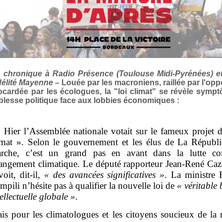
 chronique à Radio Présence (Toulouse Midi-Pyrénées) e
délité Mayenne –
Louée par les macroniens, raillée par l'opp
ocardée par les écologues, la "loi climat" se révèle symp
iblesse politique face aux lobbies économiques :
 Hier l’Assemblée nationale votait sur le fameux projet d
imat ». Selon le gouvernement et les élus de La Républ
rche, c’est un grand pas en avant dans la lutte con
angement climatique. Le député rapporteur Jean-René Ca
voit, dit-il,
« des avancées significatives ».
La ministre 
mpili n’hésite pas à qualifier la nouvelle loi de
« véritable 
tellectuelle globale ».
is pour les climatologues et les citoyens soucieux de la