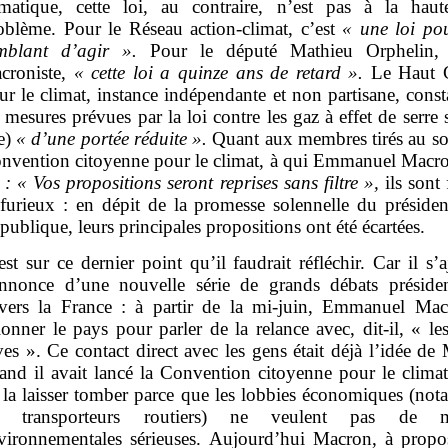
imatique, cette loi, au contraire, n’est pas à la hau
oblème. Pour le Réseau action-climat, c’est
« une loi pou
mblant d’agir ».
Pour le député Mathieu Orphelin, 
croniste,
« cette loi a quinze ans de retard ».
Le Haut 
ur le climat, instance indépendante et non partisane, const
s mesures prévues par la loi contre les gaz à effet de serre 
te)
« d’une portée réduite ».
Quant aux membres tirés au sor
nvention citoyenne pour le climat, à qui Emmanuel Macro
: « Vos propositions seront reprises sans filtre »,
ils sont 
 furieux : en dépit de la promesse solennelle du présiden
publique, leurs principales propositions ont été écartées.
est sur ce dernier point qu’il faudrait réfléchir. Car il s’
annonce d’une nouvelle série de grands débats présiden
avers la France : à partir de la mi-juin, Emmanuel Ma
llonner le pays pour parler de la relance avec, dit-il, « le
ves ». Ce contact direct avec les gens était déjà l’idée de
and il avait lancé la Convention citoyenne pour le climat
 la laisser tomber parce que les lobbies économiques (no
s transporteurs routiers) ne veulent pas de m
vironnementales sérieuses.
Aujourd’hui
Macron, à propo