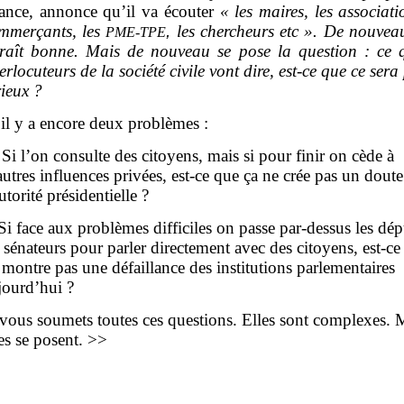
lance, annonce qu’il va écouter
« les maires,
les associati
mmerçants, les
,
les chercheurs etc ».
De nouveau
PME-TPE
raît bonne. Mais de nouveau se pose la question : ce 
terlocuteurs de la société civile vont dire, est-ce que ce sera
rieux ?
 il y a encore deux problèmes :
i l’on consulte des citoyens, mais si pour finir on cède à
autres influences privées, est-ce que ça ne crée pas un doute
autorité présidentielle ?
i face aux problèmes difficiles on passe par-dessus les dép
s sénateurs pour parler directement avec des citoyens, est-ce
 montre pas une défaillance des institutions parlementaires
jourd’hui ?
 vous soumets toutes ces questions. Elles sont complexes. 
les se posent. >>