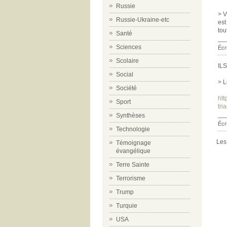
Russie
> V
Russie-Ukraine-etc
est
tou
Santé
__
Sciences
Écri
Scolaire
IL
Social
> L
Société
htt
Sport
tr
__
Synthèses
Écr
Technologie
Les
Témoignage
évangélique
Terre Sainte
Terrorisme
Trump
Turquie
USA