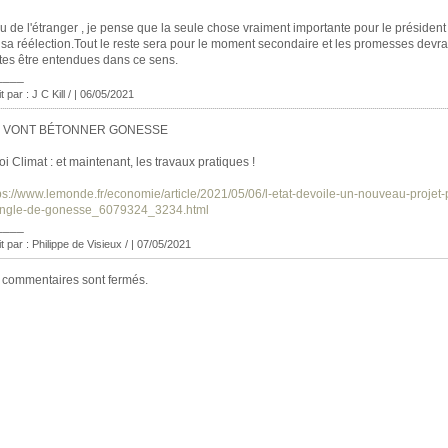
u de l'étranger , je pense que la seule chose vraiment importante pour le présiden
 sa réélection.Tout le reste sera pour le moment secondaire et les promesses devra
tes être entendues dans ce sens.
____
t par : J C Kill / | 06/05/2021
S VONT BÉTONNER GONESSE
oi Climat : et maintenant, les travaux pratiques !
ps://www.lemonde.fr/economie/article/2021/05/06/l-etat-devoile-un-nouveau-projet-
iangle-de-gonesse_6079324_3234.html
____
it par : Philippe de Visieux / | 07/05/2021
 commentaires sont fermés.