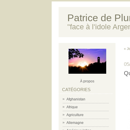
Patrice de Plun
"face à l'idole Arg
« J
05
Qu
À propos
CATÉGORIES
Afghanistan
Afrique
Agriculture
Allemagne