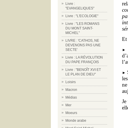
re
Livre :
"EVANGELIQUES"
co
pa
Livre : "L'ECOLOGIE"
in
Livre : "LES ROMANS
sé
DU MONT SAINT-
MICHEL"
Et
LIVRE : 'CATHOS, NE
DEVENONS PAS UNE
S
►
SECTE'
d’
Livre : LA RÉVOLUTION
l’
DU PAPE FRANÇOIS
Livre : "BENOÎT XVI ET
S
►
LE PLAN DE DIEU"
le
Loisirs
ne
Macron
au
Médias
Je
Mer
el
Moeurs
Monde arabe