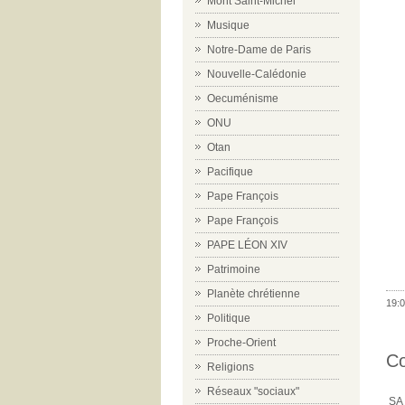
Mont Saint-Michel
Musique
Notre-Dame de Paris
Nouvelle-Calédonie
Oecuménisme
ONU
Otan
Pacifique
Pape François
Pape François
PAPE LÉON XIV
Patrimoine
Planète chrétienne
19:0
Politique
Proche-Orient
C
Religions
Réseaux "sociaux"
SA