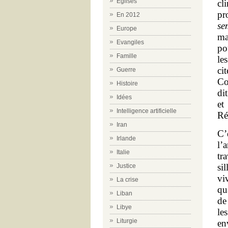
Eglises
cl
pr
En 2012
se
Europe
ma
Evangiles
po
Famille
le
ci
Guerre
Co
Histoire
dit
Idées
et
Intelligence artificielle
Ré
Iran
C’
Irlande
l’
Italie
tr
si
Justice
vi
La crise
qu
Liban
de
Libye
le
Liturgie
en