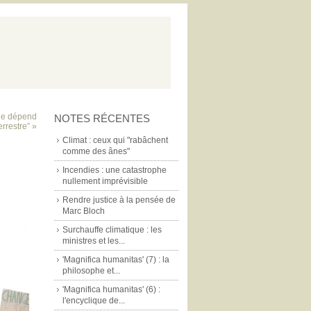
 ne dépend
NOTES RÉCENTES
errestre” »
Climat : ceux qui "rabâchent
comme des ânes"
Incendies : une catastrophe
nullement imprévisible
Rendre justice à la pensée de
Marc Bloch
Surchauffe climatique : les
ministres et les...
'Magnifica humanitas' (7) : la
philosophe et...
'Magnifica humanitas' (6) :
l'encyclique de...