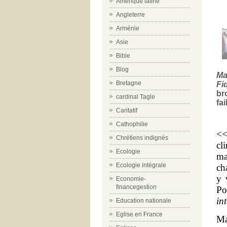
Amérique latine
Angleterre
Arménie
Asie
Bible
Blog
Ma
Bretagne
Fi
br
cardinal Tagle
fa
Caritatif
Cathophilie
<<
Chrétiens indignés
cl
Ecologie
ma
Ecologie intégrale
ch
y 
Economie-
financegestion
Po
in
Education nationale
Eglise en France
Ma