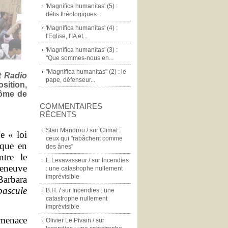
'Magnifica humanitas' (5) :
défis théologiques...
'Magnifica humanitas' (4) :
l'Eglise, l'IA et...
'Magnifica humanitas' (3) :
"Que sommes-nous en...
"Magnifica humanitas" (2) : le
t Radio
pape, défenseur...
osition,
tôme de
COMMENTAIRES
RÉCENTS
Stan Mandrou /
sur
Climat :
e « loi
ceux qui "rabâchent comme
ique en
des ânes"
tre le
E Levavasseur /
sur
Incendies
zeneuve
: une catastrophe nullement
imprévisible
Barbara
bascule
B.H. /
sur
Incendies : une
catastrophe nullement
imprévisible
 menace
Olivier Le Pivain /
sur