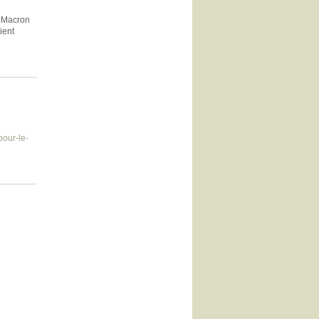
t Macron
ient
pour-le-