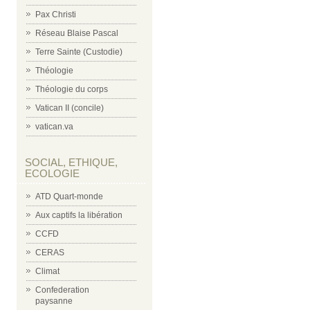
Pax Christi
Réseau Blaise Pascal
Terre Sainte (Custodie)
Théologie
Théologie du corps
Vatican II (concile)
vatican.va
SOCIAL, ETHIQUE,
ECOLOGIE
ATD Quart-monde
Aux captifs la libération
CCFD
CERAS
Climat
Confederation
paysanne