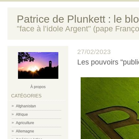
Patrice de Plunkett : le bl
"face à l'idole Argent" (pape Franço
27/02/2023
Les pouvoirs "public
À propos
CATÉGORIES
Afghanistan
Afrique
Agriculture
Allemagne