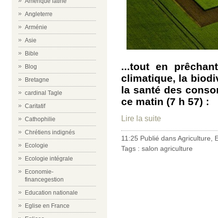
Amérique latine
Angleterre
Arménie
Asie
Bible
...tout en prêcha
Blog
climatique, la biodi
Bretagne
la santé des conso
cardinal Tagle
ce matin (7 h 57) :
Caritatif
Lire la suite
Cathophilie
Chrétiens indignés
11:25 Publié dans
Agriculture
,
E
Ecologie
Tags :
salon agriculture
Ecologie intégrale
Economie-
financegestion
Education nationale
Eglise en France