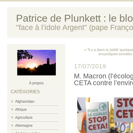
Patrice de Plunkett : le bl
"face à l'idole Argent" (pape Franço
« "Il y a dans la 'piété' quelque
encycliques sociales
17/07/2019
M. Macron (l’écolog
CETA contre l’envi
À propos
CATÉGORIES
Afghanistan
Afrique
Agriculture
Allemagne