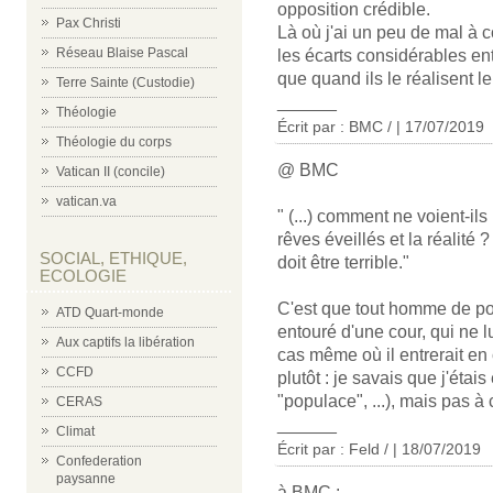
opposition crédible.
Pax Christi
Là où j'ai un peu de mal à 
Réseau Blaise Pascal
les écarts considérables entre
que quand ils le réalisent le 
Terre Sainte (Custodie)
______
Théologie
Écrit par : BMC / | 17/07/2019
Théologie du corps
@ BMC
Vatican II (concile)
vatican.va
" (...) comment ne voient-il
rêves éveillés et la réalité ?
SOCIAL, ETHIQUE,
doit être terrible."
ECOLOGIE
C'est que tout homme de po
ATD Quart-monde
entouré d'une cour, qui ne lu
Aux captifs la libération
cas même où il entrerait en c
CCFD
plutôt : je savais que j'étai
"populace", ...), mais pas à c
CERAS
______
Climat
Écrit par : Feld / | 18/07/2019
Confederation
paysanne
à BMC :