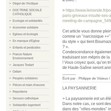
Dégel de l'Arctique
>
https://www.lemonde.fr/po
DOCTRINE SOCIALE
CATHOLIQUE
paris-griveaux-insulte-ses-
meeting-de-campagne_549
Ecologie et solidarités
économie solidaire
Cet article vous donne plein
Eglises et écologie
comme un "narcissique ++" 
En manque d'Eglise
du style « qui tient Bournaz
? ».
Enfants et pesticides
Condescendance également 
France Nature
traduisant son mépris de la
Environnement
! Vous croyez quoi, qu’on tr
Jacques Testart
de Haute-Saône seront animé
Oxfam
______
Écrit par : Philippe de Visieux 
Peuples solidaires
Pièces et main d'oeuvre
LA PAYSANNERIE
Reporterre
> La paysannerie est un él
Secours catholique
Dans notre cas, ce sont de
Solidarités logement
dans des "villes-mondes" ind