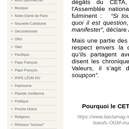
Mont Saint-Michel
dégâts du CETA, 
l'Assemblée nationa
Musique
fulminent :
“Si tou
Notre-Dame de Paris
quoi il est question
Nouvelle-Calédonie
manifester”,
déclare 
Oecuménisme
Mais une partie des
ONU
respect envers la
Otan
qu’ils partagent 
Pacifique
disent les chroniqu
Pape François
Valeurs, il s’agit 
Pape François
soupçon”.
PAPE LÉON XIV
Patrimoine
Planète chrétienne
Politique
Pourquoi le CETA
Proche-Orient
https://www.bastamag.n
Religions
boeufs-OGM-mult
Réseaux "sociaux"