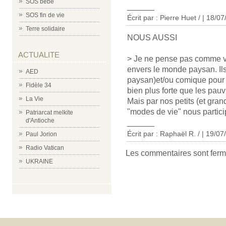
SOS bébé
______
SOS fin de vie
Écrit par : Pierre Huet / | 18/0
Terre solidaire
NOUS AUSSI
ACTUALITE
> Je ne pense pas comme vous
envers le monde paysan. Ils 
AED
paysan)et/ou comique pour l
Fidèle 34
bien plus forte que les pauv
La Vie
Mais par nos petits (et gr
"modes de vie" nous particip
Patriarcat melkite
d'Antioche
______
Écrit par : Raphaël R. / | 19/0
Paul Jorion
Radio Vatican
Les commentaires sont ferm
UKRAINE