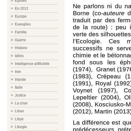
Eglises
Ne parlons ni du na
En 2012
Borne (co-
auteure
d
Europe
traduit par des ferm
Evangiles
de la route) : peu 
Famille
verte des silhouette
l’Ecologie. Ces m
Guerre
successifs ne serve
Histoire
chimie et le bétonnag
Idées
fond sous les éph
Intelligence artificielle
(1974), Granet (197
Iran
(1983), Crépeau (1
Irlande
(1991), Royal (1992
Italie
Voynet (1997), Co
Justice
Lepeltier (2004), O
(2008), Kosciusko-Mo
La crise
(2012), Martin (2013
Liban
Libye
La différence est q
Liturgie
prédécesseurs, pré