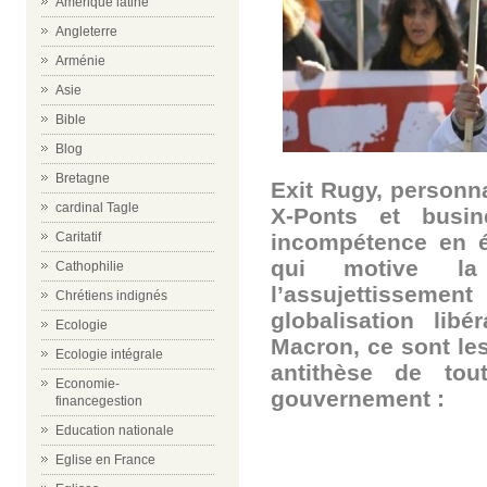
Amérique latine
Angleterre
Arménie
Asie
Bible
Blog
Bretagne
Exit Rugy, personn
cardinal Tagle
X-Ponts et busin
incompétence en é
Caritatif
qui motive la
Cathophilie
l’assujettissemen
Chrétiens indignés
globalisation lib
Ecologie
Macron, ce sont les
Ecologie intégrale
antithèse de tou
Economie-
gouvernement :
financegestion
Education nationale
Eglise en France