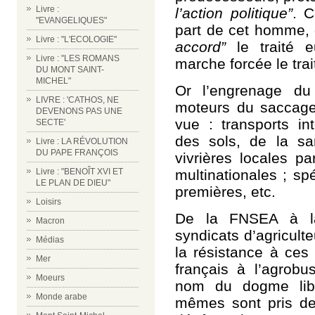
Livre :
l’action politique”
. C
"EVANGELIQUES"
part de cet homme,
Livre : "L'ECOLOGIE"
accord”
le traité 
Livre : "LES ROMANS
marche forcée le tr
DU MONT SAINT-
MICHEL"
Or l’engrenage du
LIVRE : 'CATHOS, NE
moteurs du saccage 
DEVENONS PAS UNE
vue : transports int
SECTE'
des sols, de la s
Livre : LA RÉVOLUTION
DU PAPE FRANÇOIS
vivrières locales pa
multinationales ; sp
Livre : "BENOÎT XVI ET
LE PLAN DE DIEU"
premières, etc.
Loisirs
De la FNSEA à la
Macron
syndicats d’agricult
Médias
la résistance à ces 
Mer
français à l’agrob
Moeurs
nom du dogme libé
Monde arabe
mêmes sont pris de