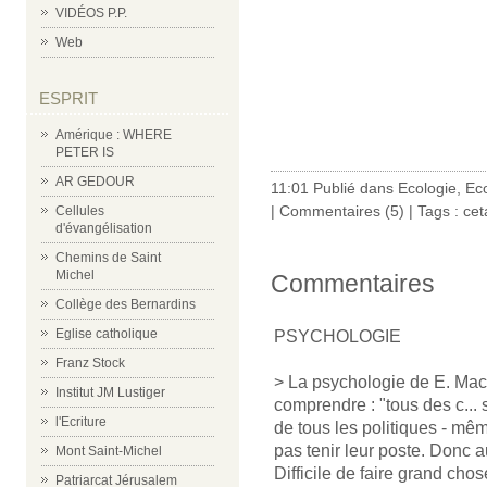
VIDÉOS P.P.
Web
ESPRIT
Amérique : WHERE
PETER IS
AR GEDOUR
11:01 Publié dans
Ecologie
,
Ec
|
Commentaires (5)
| Tags :
cet
Cellules
d'évangélisation
Chemins de Saint
Michel
Commentaires
Collège des Bernardins
Eglise catholique
PSYCHOLOGIE
Franz Stock
> La psychologie de E. Macron
Institut JM Lustiger
comprendre : "tous des c... 
l'Ecriture
de tous les politiques - mêm
pas tenir leur poste. Donc au
Mont Saint-Michel
Difficile de faire grand cho
Patriarcat Jérusalem