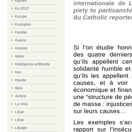
Eglises
internationale de
En 2012
piety to partisansh
du
Catholic reporte
Europe
Evangiles
Famille
Guerre
Si l’on étudie hon
Histoire
des quatre dernier
Idées
qu’ils appellent ce
Intelligence artificielle
solidarité humble et
Iran
qu’ils les appellen
Irlande
causes, et à voir 
Italie
économique et finan
une “structure de pé
Justice
de masse : injustice
La crise
sur leurs causes…
Liban
Libye
Les exemples s’ac
rapport sur l’inséc
Liturgie