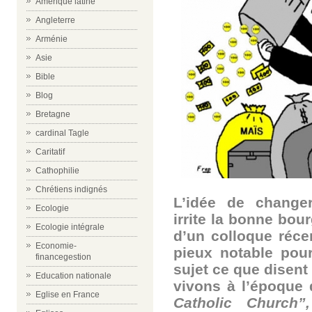
Amérique latine
Angleterre
Arménie
Asie
Bible
Blog
Bretagne
cardinal Tagle
Caritatif
Cathophilie
Chrétiens indignés
L’idée de change
Ecologie
irrite la bonne bou
Ecologie intégrale
d’un colloque réce
Economie-
pieux notable pour
financegestion
sujet ce que disent
Education nationale
vivons à l’époque
Eglise en France
Catholic Church