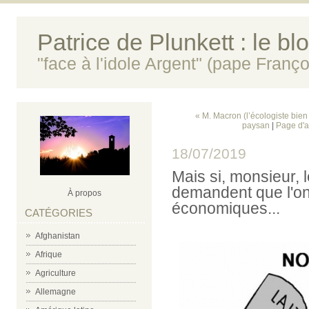
Patrice de Plunkett : le bl
"face à l'idole Argent" (pape Franço
« M. Macron (l’écologiste bie
paysan
|
Page d'a
18/07/2019
Mais si, monsieur, 
demandent que l'on
À propos
économiques...
CATÉGORIES
Afghanistan
Afrique
Agriculture
Allemagne