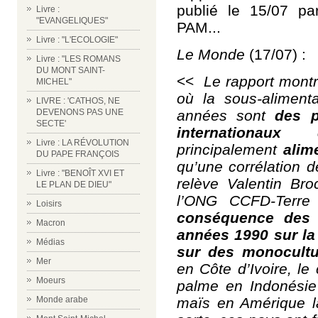
publié le 15/07 pa
Livre :
"EVANGELIQUES"
PAM...
Livre : "L'ECOLOGIE"
Le Monde
(17/07) :
Livre : "LES ROMANS
DU MONT SAINT-
<<
Le rapport mon
MICHEL"
où la sous-aliment
LIVRE : 'CATHOS, NE
années sont
des 
DEVENONS PAS UNE
SECTE'
internationaux
Livre : LA RÉVOLUTION
principalement
alim
DU PAPE FRANÇOIS
qu’une corrélation d
Livre : "BENOÎT XVI ET
relève Valentin Bro
LE PLAN DE DIEU"
l’ONG CCFD-Terre 
Loisirs
conséquence des 
Macron
années 1990 sur la 
Médias
sur des monocultu
Mer
en Côte d’Ivoire, le
Moeurs
palme en Indonésie 
maïs en Amérique la
Monde arabe