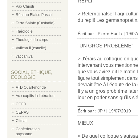
REPLI !
Pax Christi
> Reterritorialser l'agricult
Réseau Blaise Pascal
du repli! Les germanopratins
Terre Sainte (Custodie)
______
Théologie
Écrit par : Pierre Huet / | 19/0
Théologie du corps
"UN GROS PROBLÈME"
Vatican II (concile)
vatican.va
> J'érais au colloque en qu
intervenant vous mentionne v
que vous aviez dit le matin 
SOCIAL, ETHIQUE,
ECOLOGIE
figure tout simplement dans
devrait être à l'écoute de la 
ATD Quart-monde
Il y a un gros problème lat
Aux captifs la libération
leur en parler sans qu'ils s'
______
CCFD
Écrit par : JP / | 19/07/2019
CERAS
Climat
MIEUX
Confederation
paysanne
> De quel colloque s'agissai