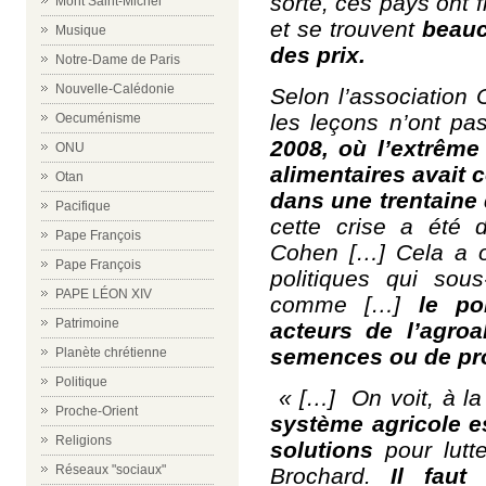
sorte, ces pays ont 
Mont Saint-Michel
et se trouvent
beauc
Musique
des prix.
Notre-Dame de Paris
Nouvelle-Calédonie
Selon l’association 
les leçons n’ont pa
Oecuménisme
2008
, où l’extrême
ONU
alimentaires avait 
Otan
dans une trentaine
Pacifique
cette crise a été 
Pape François
Cohen […] Cela a o
Pape François
politiques qui sous-
PAPE LÉON XIV
comme […]
le poi
Patrimoine
acteurs de l’agro
semences ou de pro
Planète chrétienne
Politique
« […] On voit, à la
Proche-Orient
système agricole e
Religions
solutions
pour lutte
Réseaux "sociaux"
Brochard.
Il faut 