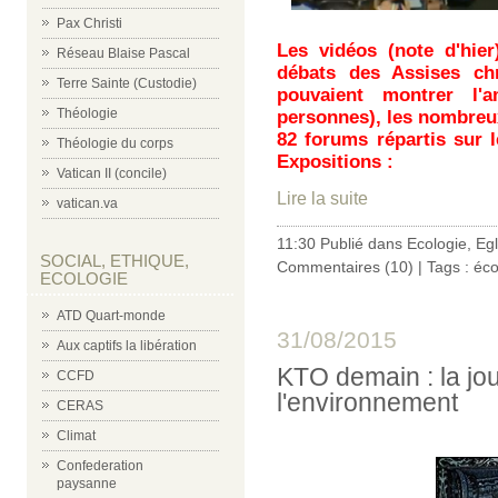
Pax Christi
Les vidéos (note d'hie
Réseau Blaise Pascal
débats des Assises chr
Terre Sainte (Custodie)
pouvaient montrer l'
Théologie
personnes), les nombreux
82 forums répartis sur 
Théologie du corps
Expositions :
Vatican II (concile)
Lire la suite
vatican.va
11:30 Publié dans
Ecologie
,
Egl
SOCIAL, ETHIQUE,
Commentaires (10)
| Tags :
éco
ECOLOGIE
ATD Quart-monde
31/08/2015
Aux captifs la libération
KTO demain : la jo
CCFD
l'environnement
CERAS
Climat
Confederation
paysanne