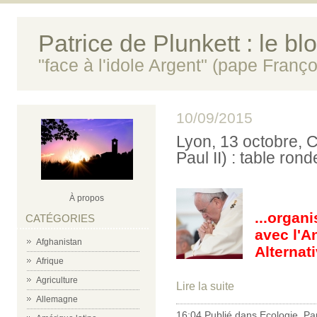
Patrice de Plunkett : le bl
"face à l'idole Argent" (pape Franço
10/09/2015
Lyon, 13 octobre,
Paul II) : table ron
À propos
...organi
CATÉGORIES
avec l'A
Afghanistan
Alternat
Afrique
Agriculture
Lire la suite
Allemagne
16:04 Publié dans
Ecologie
,
Pa