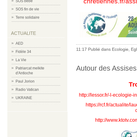
chretiennes.fr/as
SOS bébé
SOS fin de vie
Terre solidaire
ACTUALITE
AED
11:17 Publié dans
Ecologie
,
Egl
Fidèle 34
La Vie
Autour des Assises 
Patriarcat melkite
d'Antioche
Paul Jorion
Tr
Radio Vatican
http://lessor.fr/-l-ecologie
UKRAINE
https://rcf.fr/actualite/
http://www.ktotv.c