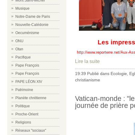
Mont Saint-Michel
Musique
Notre-Dame de Paris
Nouvelle-Calédonie
Oecuménisme
Les impress
ONU
Otan
http://www.reporterre.net/Aux-Ass
Pacifique
Lire la suite
Pape François
19:39 Publié dans
Ecologie
,
Eg
Pape François
christianisme
PAPE LÉON XIV
Patrimoine
Vatican-monde : "l
Planète chrétienne
journée de prière p
Politique
Proche-Orient
Religions
Réseaux "sociaux"