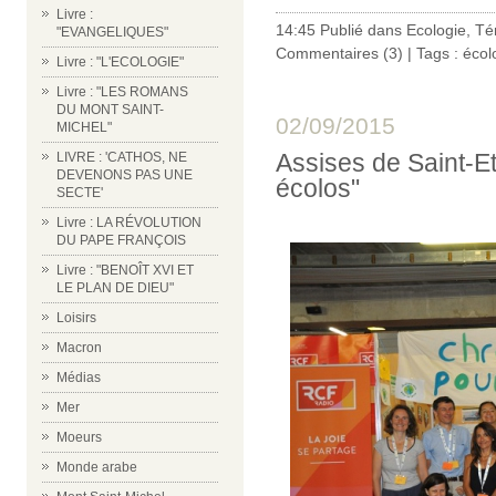
Livre :
14:45 Publié dans
Ecologie
,
Té
"EVANGELIQUES"
Commentaires (3)
| Tags :
écol
Livre : "L'ECOLOGIE"
Livre : "LES ROMANS
DU MONT SAINT-
02/09/2015
MICHEL"
Assises de Saint-Et
LIVRE : 'CATHOS, NE
DEVENONS PAS UNE
écolos"
SECTE'
Livre : LA RÉVOLUTION
DU PAPE FRANÇOIS
Livre : "BENOÎT XVI ET
LE PLAN DE DIEU"
Loisirs
Macron
Médias
Mer
Moeurs
Monde arabe