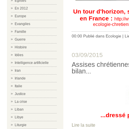
Eglises
En 2012
Un tour d'horizon, s
Europe
en France :
http://
ecologie-chretie
Evangiles
Famille
00:00 Publié dans
Ecologie
|
Li
Guerre
Histoire
03/09/2015
Idées
Assises chrétiennes
Intelligence artificielle
bilan...
Iran
Irlande
Italie
Justice
La crise
Liban
...dressé 
Libye
Lire la suite
Liturgie