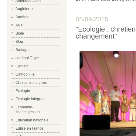
Amérique latine
Angleterre
Arménie
05/09/2015
Asie
"Ecologie : chréti
Bible
changement"
Blog
Bretagne
cardinal Tagle
Caritatif
Cathophilie
Chrétiens indignés
Ecologie
Ecologie intégrale
Economie-
financegestion
Education nationale
Eglise en France