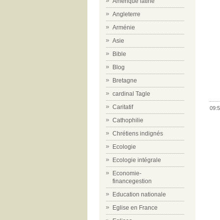
Amérique latine
Angleterre
Arménie
Asie
Bible
Blog
Bretagne
cardinal Tagle
Caritatif
09:5
Cathophilie
Chrétiens indignés
Ecologie
Ecologie intégrale
Economie-
financegestion
Education nationale
Eglise en France