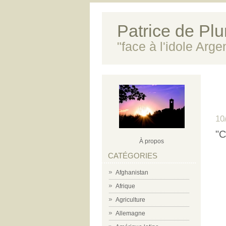
Patrice de Plun
"face à l'idole Arg
10
"C
À propos
CATÉGORIES
Afghanistan
Afrique
Agriculture
Allemagne