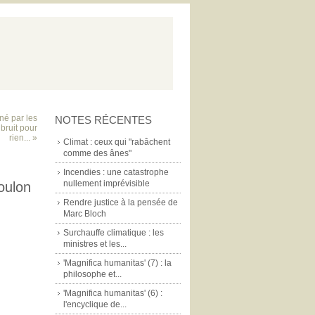
né par les
NOTES RÉCENTES
bruit pour
rien... »
Climat : ceux qui "rabâchent
comme des ânes"
Incendies : une catastrophe
nullement imprévisible
oulon
Rendre justice à la pensée de
Marc Bloch
Surchauffe climatique : les
ministres et les...
'Magnifica humanitas' (7) : la
philosophe et...
'Magnifica humanitas' (6) :
l'encyclique de...