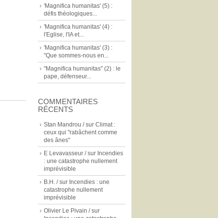
'Magnifica humanitas' (5) :
défis théologiques...
'Magnifica humanitas' (4) :
l'Eglise, l'IA et...
'Magnifica humanitas' (3) :
"Que sommes-nous en...
"Magnifica humanitas" (2) : le
pape, défenseur...
COMMENTAIRES
RÉCENTS
Stan Mandrou /
sur
Climat :
ceux qui "rabâchent comme
des ânes"
E Levavasseur /
sur
Incendies
: une catastrophe nullement
imprévisible
B.H. /
sur
Incendies : une
catastrophe nullement
imprévisible
Olivier Le Pivain /
sur