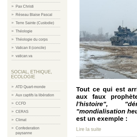
Pax Christi
Réseau Blaise Pascal
Terre Sainte (Custodie)
Théologie
Théologie du corps
Vatican II (concile)
vatican.va
SOCIAL, ETHIQUE,
ECOLOGIE
ATD Quart-monde
Tout ce qui est arr
aux faux prophèt
Aux captifs la libération
l'histoire", "d
CCFD
"mondialisation he
CERAS
est un exemple :
Climat
Confederation
Lire la suite
paysanne