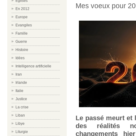
Eglises
Mes voeux pour 20
En 2012
Europe
Evangiles
Famille
Guerre
Histoire
Idées
Intelligence artificielle
Iran
Irlande
Italie
Justice
La crise
Liban
Le passé meurt et l
Libye
des réalités n
Liturgie
changements hier