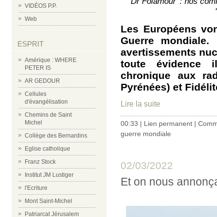
'Dr Folamour' : nos comm
VIDÉOS P.P.
Web
Les Européens von
Guerre mondiale. 
ESPRIT
avertissements nuc
Amérique : WHERE
toute évidence il
PETER IS
chronique aux rad
AR GEDOUR
Pyrénées) et Fidéli
Cellules
d'évangélisation
Lire la suite
Chemins de Saint
Michel
00:33 |
Lien permanent
|
Comme
guerre mondiale
Collège des Bernardins
Eglise catholique
Franz Stock
02/03/2022
Institut JM Lustiger
Et on nous annonçait 
l'Ecriture
Mont Saint-Michel
Patriarcat Jérusalem