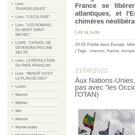
France se libèrer
Livre :
"EVANGELIQUES"
atlantiques, et l
Livre : "L'ECOLOGIE"
chimères néolibéra
Livre : "LES ROMANS
DU MONT SAINT-
Lire la suite
MICHEL"
LIVRE : 'CATHOS, NE
20:05 Publié dans
Europe
,
Idé
DEVENONS PAS UNE
| Tags :
macron
,
france
,
europe
SECTE'
Livre : LA RÉVOLUTION
DU PAPE FRANÇOIS
21/09/2022
Livre : "BENOÎT XVI ET
LE PLAN DE DIEU"
Àux Nations-Unies,
pas avec "les Occi
Loisirs
l'OTAN)
Macron
Médias
Mer
Moeurs
Monde arabe