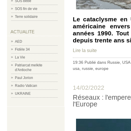
SOS bébé
SOS fin de vie
Terre solidaire
Le cataclysme en Uk
américaine envers
ACTUALITE
années 1990. Tout
depuis trente ans si
AED
Fidèle 34
Lire la suite
La Vie
19:36 Publié dans
Russie
,
USA
Patriarcat melkite
usa
,
russie
,
europe
d'Antioche
Paul Jorion
Radio Vatican
14/02/2022
UKRAINE
Réseaux : l'empere
l'Europe