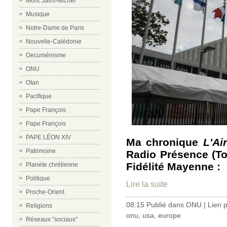
Mont Saint-Michel
Musique
Notre-Dame de Paris
Nouvelle-Calédonie
Oecuménisme
ONU
Otan
Pacifique
Pape François
Pape François
PAPE LÉON XIV
Ma chronique
L'Ai
Patrimoine
Radio Présence (To
Fidélité Mayenne :
Planète chrétienne
Politique
Lire la suite
Proche-Orient
08:15 Publié dans
ONU
|
Lien 
Religions
onu
,
usa
,
europe
Réseaux "sociaux"