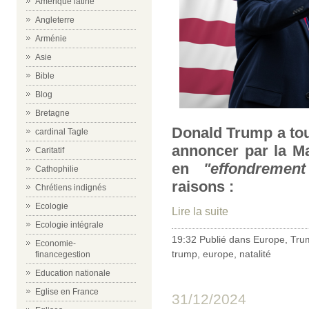
Amérique latine
Angleterre
Arménie
Asie
Bible
Blog
Bretagne
Donald Trump a tous
cardinal Tagle
annoncer par la M
Caritatif
en
"effondrement
Cathophilie
raisons :
Chrétiens indignés
Ecologie
Lire la suite
Ecologie intégrale
19:32 Publié dans
Europe
,
Tru
Economie-
trump
,
europe
,
natalité
financegestion
Education nationale
Eglise en France
31/12/2024