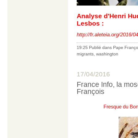
Analyse d'Henri Hud
Lesbos :
http://fr.aleteia.org/2016/0
19:25 Publié dans
Pape Franço
migrants
,
washington
17/04/2016
France Info, la mo
François
Fresque du Bon 