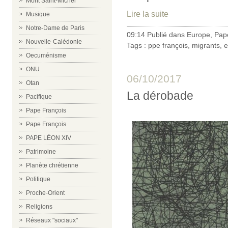
Mont Saint-Michel
Lire la suite
Musique
Notre-Dame de Paris
09:14 Publié dans
Europe
,
Pap
Nouvelle-Calédonie
Tags :
ppe françois
,
migrants
,
e
Oecuménisme
ONU
06/10/2017
Otan
La dérobade
Pacifique
Pape François
Pape François
PAPE LÉON XIV
Patrimoine
Planète chrétienne
Politique
Proche-Orient
Religions
Réseaux "sociaux"