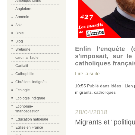
Amérique latine
Angleterre
Arménie
Asie
Bible
Blog
Enfin l’enquête (
Bretagne
s'imposait, sur l
cardinal Tagle
catholiques françai
Caritatif
Lire la suite
Cathophilie
Chrétiens indignés
10:55 Publié dans
Idées
|
Lien
Ecologie
migrants
,
catholiques
Ecologie intégrale
Economie-
28/04/2018
financegestion
Education nationale
Migrants et "politiq
Eglise en France