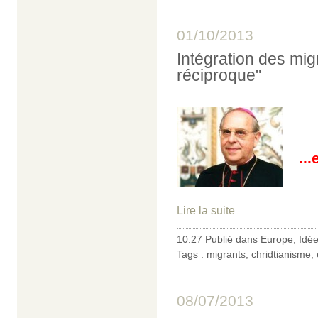
01/10/2013
Intégration des mig
réciproque"
..
Lire la suite
10:27 Publié dans
Europe
,
Idé
Tags :
migrants
,
chridtianisme
,
08/07/2013