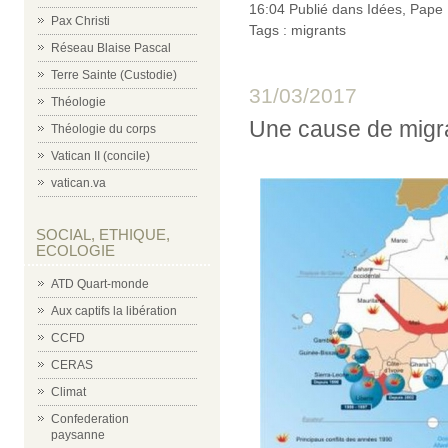
16:04 Publié dans
Idées
,
Pape 
Pax Christi
Tags :
migrants
Réseau Blaise Pascal
Terre Sainte (Custodie)
31/03/2017
Théologie
Une cause de migra
Théologie du corps
Vatican II (concile)
vatican.va
SOCIAL, ETHIQUE,
ECOLOGIE
ATD Quart-monde
Aux captifs la libération
CCFD
CERAS
Climat
Confederation
paysanne