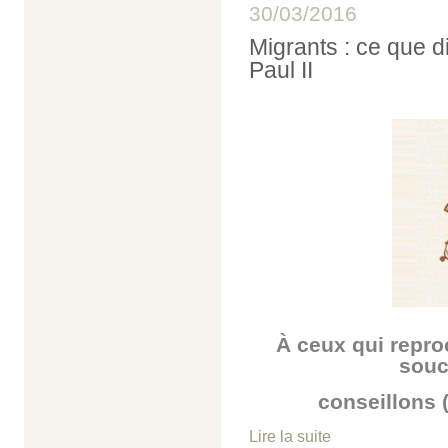
30/03/2016
Migrants : ce que d
Paul II
À
ceux q
ui repr
souc
conseillons 
Lire la suite