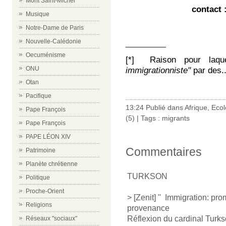
Mont Saint-Michel
contact 
Musique
Notre-Dame de Paris
Nouvelle-Calédonie
__________
Oecuménisme
[*] Raison pour laqu
immigrationniste"
par des..
ONU
Otan
Pacifique
13:24 Publié dans
Afrique
,
Ecol
Pape François
(5)
| Tags :
migrants
Pape François
PAPE LÉON XIV
Commentaires
Patrimoine
Planète chrétienne
TURKSON
Politique
Proche-Orient
> [Zenit] '' Immigration: p
Religions
provenance
Réflexion du cardinal Turk
Réseaux "sociaux"