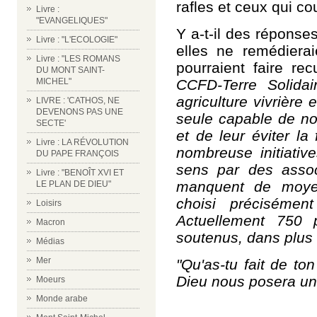
rafles et ceux qui co
Livre :
"EVANGELIQUES"
Y a-t-il des réponse
Livre : "L'ECOLOGIE"
elles ne remédiera
Livre : "LES ROMANS
pourraient faire rec
DU MONT SAINT-
CCFD-Terre Solidair
MICHEL"
agriculture vivrière
LIVRE : 'CATHOS, NE
DEVENONS PAS UNE
seule capable de no
SECTE'
et de leur éviter la 
Livre : LA RÉVOLUTION
nombreuse initiati
DU PAPE FRANÇOIS
sens par des assoc
Livre : "BENOÎT XVI ET
manquent de moyen
LE PLAN DE DIEU"
choisi précisémen
Loisirs
Actuellement 750 
Macron
soutenus, dans plus 
Médias
Mer
"Qu'as-tu fait de to
Dieu nous posera un 
Moeurs
Monde arabe