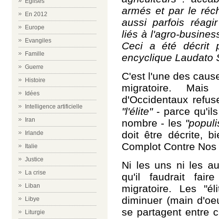
Eglises
armés et par le réch
En 2012
aussi parfois réagi
Europe
liés à l'agro-busines
Evangiles
Ceci a été décrit
Famille
encyclique Laudato 
Guerre
C'est l'une des cau
Histoire
migratoire. Mai
Idées
d'Occidentaux refuse
Intelligence artificielle
"l'élite"
- parce qu'il
Iran
nombre - les
"populi
doit être décrite, 
Irlande
Complot Contre Nos 
Italie
Justice
Ni les uns ni les a
La crise
qu'il faudrait fa
Liban
migratoire. Les "é
diminuer (main d'oeu
Libye
se partagent entre c
Liturgie