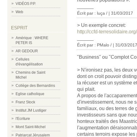
VIDÉOS P.P.
______
Web
Écrit par : luça / | 31/03/2017
> Un exemple concret:
ESPRIT
http://ccfd-terresolidaire.o
______
Amérique : WHERE
PETER IS
Écrit par : PMalo / | 31/03/201
AR GEDOUR
"Business" ou "Complot Co
Cellules
d'évangélisation
> N'ironisez pas, les deux 
Chemins de Saint
dont on croit pouvoir disti
Michel
la récuser est un système e
Collège des Bernardins
qui plait.
Eglise catholique
A propos de l'accaparement 
d'investissement, nous ne
Franz Stock
familiaux, ou des terres de
Institut JM Lustiger
investisseurs sans que nou
l'Ecriture
honteux traités des Maastri
Mont Saint-Michel
l'augmentation déraisonnab
certains terroirs expose les 
Patriarcat Jérusalem