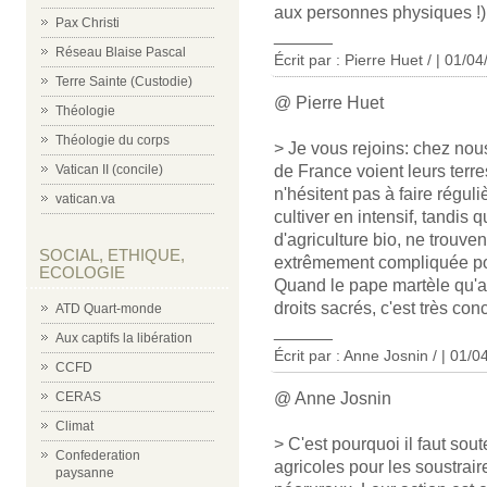
aux personnes physiques !) 
Pax Christi
______
Réseau Blaise Pascal
Écrit par : Pierre Huet / | 01/0
Terre Sainte (Custodie)
@ Pierre Huet
Théologie
Théologie du corps
> Je vous rejoins: chez nou
de France voient leurs terre
Vatican II (concile)
n'hésitent pas à faire régul
vatican.va
cultiver en intensif, tandi
d'agriculture bio, ne trouven
SOCIAL, ETHIQUE,
extrêmement compliquée po
ECOLOGIE
Quand le pape martèle qu'avo
droits sacrés, c'est très con
ATD Quart-monde
______
Aux captifs la libération
Écrit par : Anne Josnin / | 01/
CCFD
@ Anne Josnin
CERAS
Climat
> C'est pourquoi il faut sout
Confederation
agricoles pour les soustrair
paysanne