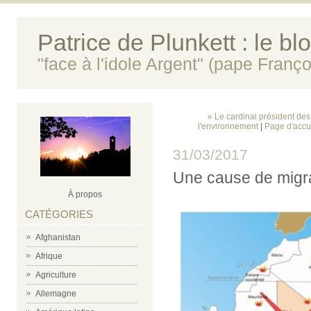
Patrice de Plunkett : le bl
"face à l'idole Argent" (pape Franço
« Le cardinal président de
l'environnement
|
Page d'accu
31/03/2017
Une cause de migra
À propos
CATÉGORIES
Afghanistan
Afrique
Agriculture
Allemagne