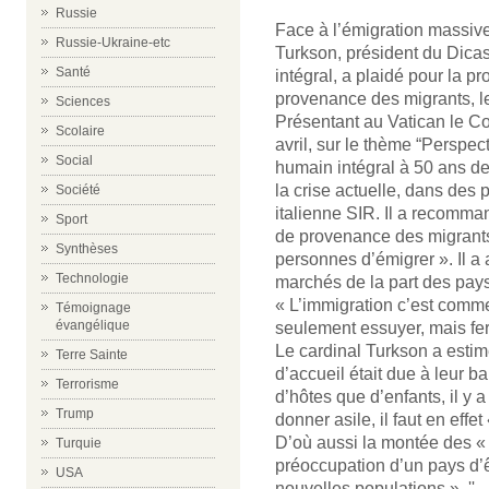
Russie
Face à l’émigration massiv
Russie-Ukraine-etc
Turkson, président du Dica
Santé
intégral, a plaidé pour la
provenance des migrants, l
Sciences
Présentant au Vatican le Co
Scolaire
avril, sur le thème “Perspe
Social
humain intégral à 50 ans de
la crise actuelle, dans des
Société
italienne SIR. Il a recomma
Sport
de provenance des migrants 
Synthèses
personnes d’émigrer ». Il a
Technologie
marchés de la part des pay
« L’immigration c’est comme 
Témoignage
évangélique
seulement essuyer, mais ferme
Le cardinal Turkson a esti
Terre Sainte
d’accueil était due à leur b
Terrorisme
d’hôtes que d’enfants, il y a
Trump
donner asile, il faut en eff
D’où aussi la montée des « 
Turquie
préoccupation d’un pays d’ê
USA
nouvelles populations ». ''