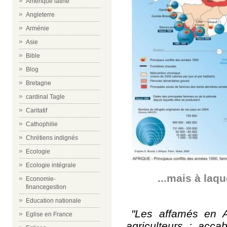
Amérique latine
Angleterre
Arménie
Asie
Bible
Blog
Bretagne
cardinal Tagle
Caritatif
Cathophilie
Chrétiens indignés
Ecologie
Ecologie intégrale
...mais à laqu
Economie-
financegestion
Education nationale
"Les affamés en A
Eglise en France
agriculteurs : acca