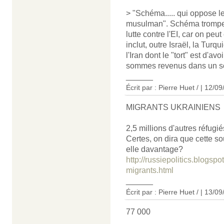
> "Schéma..... qui oppose 
musulman". Schéma trompe l'
lutte contre l'EI, car on pe
inclut, outre Israël, la Turq
l'Iran dont le "tort" est d'a
sommes revenus dans un sc
______
Écrit par : Pierre Huet / | 12/0
MIGRANTS UKRAINIENS
2,5 millions d'autres réfugi
Certes, on dira que cette so
elle davantage?
http://russiepolitics.blogsp
migrants.html
______
Écrit par : Pierre Huet / | 13/0
77 000