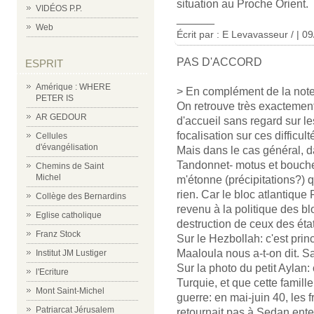
situation au Proche Orient.
VIDÉOS P.P.
______
Web
Écrit par : E Levavasseur / | 0
PAS D'ACCORD
ESPRIT
Amérique : WHERE
> En complément de la note
PETER IS
On retrouve très exactemen
AR GEDOUR
d'accueil sans regard sur les
focalisation sur ces difficul
Cellules
d'évangélisation
Mais dans le cas général,
Tandonnet- motus et bouche
Chemins de Saint
Michel
m'étonne (précipitations?) q
rien. Car le bloc atlantique
Collège des Bernardins
revenu à la politique des b
Eglise catholique
destruction de ceux des état
Franz Stock
Sur le Hezbollah: c'est prin
Maaloula nous a-t-on dit. Sa
Institut JM Lustiger
Sur la photo du petit Aylan: c
l'Ecriture
Turquie, et que cette famill
Mont Saint-Michel
guerre: en mai-juin 40, les 
Patriarcat Jérusalem
retournait pas à Sedan ente