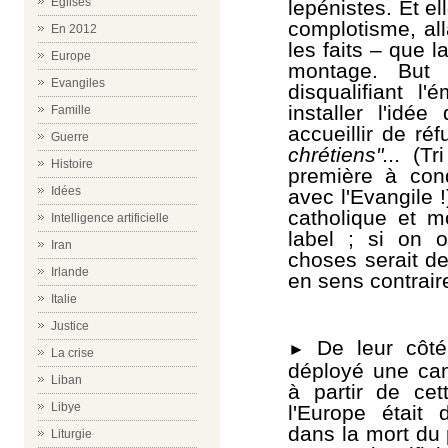
Eglises
lepénistes. Et el
complotisme, all
En 2012
les faits – que l
Europe
montage. But
Evangiles
disqualifiant l
installer l'idé
Famille
accueillir de ré
Guerre
chrétiens"...
(Tri
Histoire
première à co
Idées
avec l'Evangile !
catholique et m
Intelligence artificielle
label ; si on o
Iran
choses serait de
Irlande
en sens contrair
Italie
Justice
De leur côt
►
La crise
déployé une ca
Liban
à partir de cet
Libye
l'Europe était
dans la mort du 
Liturgie