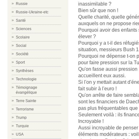
inassimilable ?
Russie
Bien sûr que non !
Russie-Ukraine-etc
Quelle charité, quelle généro
Santé
auxquels on ne propose rie
Sciences
Pourquoi avoir des enfants 
élever ?
Scolaire
Pourquoi y a t-il des réfugié
Social
situation, messieurs Bush 1
Société
Pourquoi ne dépense t-on pa
pour faire pression sur la Tu
Sport
Qu'on fasse aussi pression
Synthèses
accueillent eux aussi.
Technologie
Si l'on y mettait autant d'é
Témoignage
fait subir à l'euro !
évangélique
Qu'on arrête de faire sembla
Terre Sainte
sont les financiers de Daech 
pas plus fréquentables que
Terrorisme
Seulement voilà : ils financ
Trump
Incroyable !
Turquie
Aussi incroyable de penser 
éléments modérateurs : voil
USA