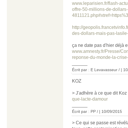
www.leparisien.fr/flash-act
offre-50-millions-de-dollar
4811121.php#xtref=https
http://geopolis.francetvinfo.
des-dollars-mais-pas-lasil
ça ne date pas d'hier déjà 
www.amnesty.fr/Presse/Co
reponse-du-monde-la-crise
______
Écrit par : E Levavasseur / | 1
KOZ
> J'adhère à ce que dit Koz 
que-lacte-damour
______
Écrit par : PP / | 10/09/2015
> Ce qui se passe est révél