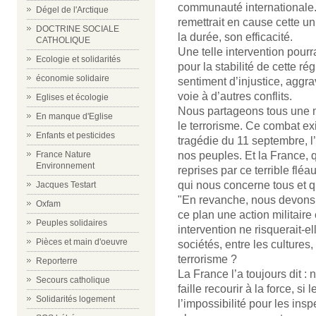
communauté internationale. 
Dégel de l'Arctique
remettrait en cause cette uni
DOCTRINE SOCIALE
la durée, son efficacité.
CATHOLIQUE
Une telle intervention pour
Ecologie et solidarités
pour la stabilité de cette rég
économie solidaire
sentiment d’injustice, aggrav
voie à d’autres conflits.
Eglises et écologie
Nous partageons tous une m
En manque d'Eglise
le terrorisme. Ce combat exi
Enfants et pesticides
tragédie du 11 septembre, l
nos peuples. Et la France, 
France Nature
Environnement
reprises par ce terrible fléa
qui nous concerne tous et
Jacques Testart
"En revanche, nous devons 
Oxfam
ce plan une action militaire
Peuples solidaires
intervention ne risquerait-el
Pièces et main d'oeuvre
sociétés, entre les cultures,
terrorisme ?
Reporterre
La France l’a toujours dit : 
Secours catholique
faille recourir à la force, s
Solidarités logement
l’impossibilité pour les ins