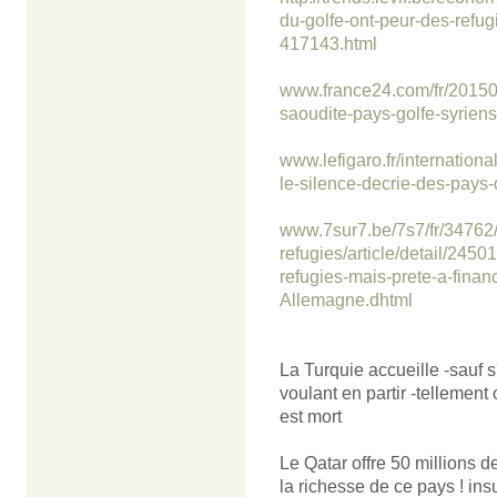
du-golfe-ont-peur-des-refugi
417143.html
www.france24.com/fr/201509
saoudite-pays-golfe-syriens
www.lefigaro.fr/internati
le-silence-decrie-des-pays-
www.7sur7.be/7s7/fr/34762/
refugies/article/detail/245
refugies-mais-prete-a-fina
Allemagne.dhtml
La Turquie accueille -sauf s'
voulant en partir -tellement 
est mort
Le Qatar offre 50 millions d
la richesse de ce pays ! insult