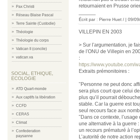
retournaient en Prusse orie
Pax Christi
______
Réseau Blaise Pascal
Écrit par : Pierre Huet / | 09/0
Terre Sainte (Custodie)
VILLEPIN EN 2003
Théologie
Théologie du corps
> Sur l'argumentation, je fai
Vatican II (concile)
de l'ONU de Villepin en 200
vatican.va
:
https://www.youtube.com/
Extraits prémonitoires :
SOCIAL, ETHIQUE,
ECOLOGIE
"Personne ne peut donc affi
ATD Quart-monde
sera plus court que celui d
plus qu’il pourrait débouche
Aux captifs la libération
stable. Car la guerre est to
CCFD
seul recours face aux nombr
CERAS
"Dans ce contexte, l’usage de
Climat
une alternative à la guerre 
un recours prématuré à l’op
Confederation
paysanne
L’autorité de notre action re