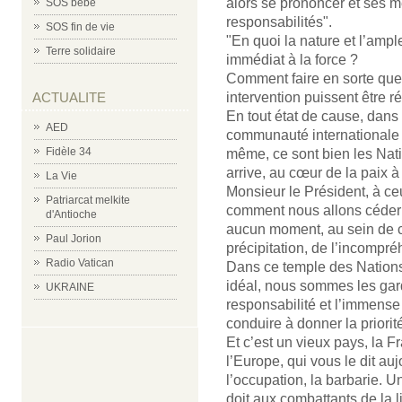
alors se prononcer et ses m
SOS bébé
responsabilités".
SOS fin de vie
"En quoi la nature et l’ampl
Terre solidaire
immédiat à la force ?
Comment faire en sorte que 
intervention puissent être r
ACTUALITE
En tout état de cause, dans u
AED
communauté internationale qu
Fidèle 34
même, ce sont bien les Nati
arrive, au cœur de la paix à
La Vie
Monsieur le Président, à c
Patriarcat melkite
comment nous allons céder à
d'Antioche
aucun moment, au sein de ce
Paul Jorion
précipitation, de l’incompré
Radio Vatican
Dans ce temple des Nation
idéal, nous sommes les gar
UKRAINE
responsabilité et l’immense
conduire à donner la priori
Et c’est un vieux pays, la 
l’Europe, qui vous le dit au
l’occupation, la barbarie. Un
doit aux combattants de la l