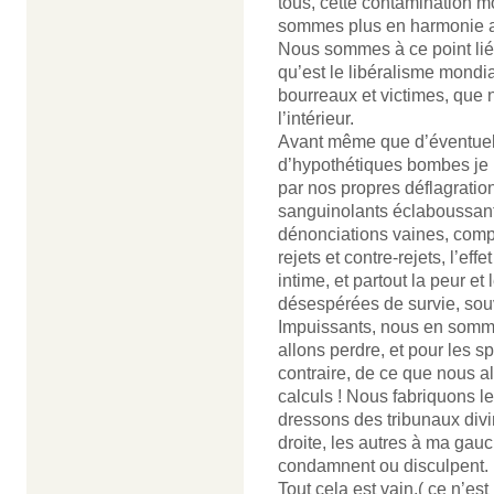
tous, cette contamination m
sommes plus en harmonie av
Nous sommes à ce point lié
qu’est le libéralisme mondia
bourreaux et victimes, que
l’intérieur.
Avant même que d’éventuels 
d’hypothétiques bombes je 
par nos propres déflagratio
sanguinolants éclaboussant l
dénonciations vaines, compa
rejets et contre-rejets, l’effe
intime, et partout la peur et 
désespérées de survie, souv
Impuissants, nous en sommes
allons perdre, et pour les s
contraire, de ce que nous 
calculs ! Nous fabriquons l
dressons des tribunaux divin
droite, les autres à ma gau
condamnent ou disculpent.
Tout cela est vain,( ce n’est