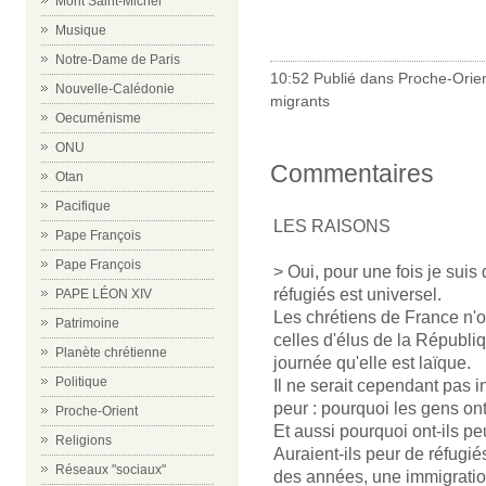
Mont Saint-Michel
Musique
Notre-Dame de Paris
10:52 Publié dans
Proche-Orie
Nouvelle-Calédonie
migrants
Oecuménisme
ONU
Commentaires
Otan
Pacifique
LES RAISONS
Pape François
Pape François
> Oui, pour une fois je suis 
réfugiés est universel.
PAPE LÉON XIV
Les chrétiens de France n'
Patrimoine
celles d'élus de la Républ
Planète chrétienne
journée qu'elle est laïque.
Politique
Il ne serait cependant pas in
peur : pourquoi les gens on
Proche-Orient
Et aussi pourquoi ont-ils pe
Religions
Auraient-ils peur de réfugiés
Réseaux "sociaux"
des années, une immigratio