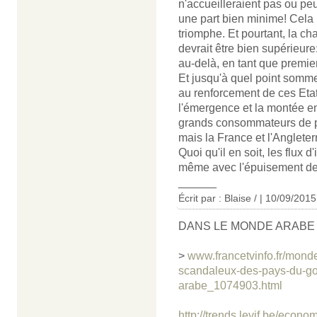
n'accueilleraient pas ou pe
une part bien minime! Cela 
triomphe. Et pourtant, la c
devrait être bien supérieure
au-delà, en tant que premie
Et jusqu'à quel point somme
au renforcement de ces Etat
l'émergence et la montée e
grands consommateurs de pé
mais la France et l'Anglete
Quoi qu'il en soit, les flux 
même avec l'épuisement des
______
Écrit par : Blaise / | 10/09/2015
DANS LE MONDE ARABE
>
www.francetvinfo.fr/monde
scandaleux-des-pays-du-gol
arabe_1074903.html
http://trends.levif.be/econ