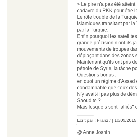
> Le pire n'a pas été atteint
cadavre du PKK pour être l
Le rôle trouble de la Turqu
islamiques transitant par l
par la Turquie.
Enfin pourquoi les satellite
grande précision n'ont-ils j
mouvements de troupes dan
déplaçant dans des zones se
Maintenant qu'ils ont pris de
pétrole de Syrie, la tâche po
Questions bonus :
en quoi un régime d'Assad o
condamnable que ceux des m
N'y avait-il pas plus de dém
Saoudite ?
Mais lesquels sont "alliés"
______
Écrit par : Franz / | 10/09/2015
@ Anne Josnin