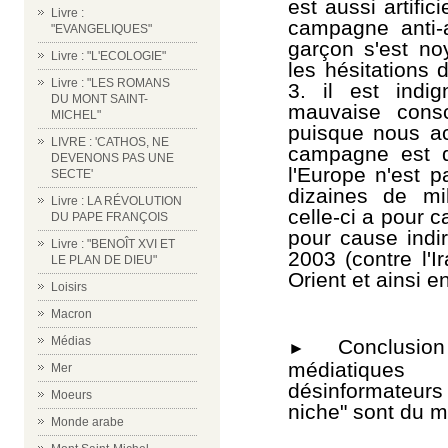
est aussi artifi
Livre :
campagne anti-a
"EVANGELIQUES"
garçon s'est no
Livre : "L'ECOLOGIE"
les hésitations 
Livre : "LES ROMANS
3. il est indi
DU MONT SAINT-
mauvaise consc
MICHEL"
puisque nous ac
LIVRE : 'CATHOS, NE
campagne est d'
DEVENONS PAS UNE
l'Europe n'est p
SECTE'
dizaines de mil
Livre : LA RÉVOLUTION
celle-ci a pour 
DU PAPE FRANÇOIS
pour cause indi
Livre : "BENOÎT XVI ET
2003 (contre l'I
LE PLAN DE DIEU"
Orient et ainsi 
Loisirs
Macron
Médias
Conclusi
►
médiatique
Mer
désinformateu
Moeurs
niche" sont du 
Monde arabe