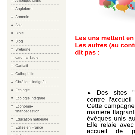
Amérique latine
Angleterre
Arménie
Asie
Bible
Les uns mettent en 
Blog
Les autres (au contr
Bretagne
dit pas :
cardinal Tagle
Caritatif
Cathophilie
Chrétiens indignés
Ecologie
Des sites "
►
contre l'accueil
Ecologie intégrale
Cette campagne 
Economie-
manière flagrant
financegestion
évêques unis au 
Education nationale
Elle relaie avec
Eglise en France
accueil de po