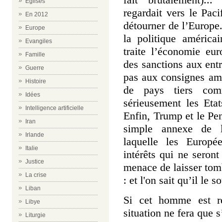
Eglises
regardait vers le Pac
En 2012
détourner de l’Europe
Europe
la politique américa
Evangiles
traite l’économie eur
Famille
des sanctions aux ent
Guerre
pas aux consignes amé
Histoire
de pays tiers com
Idées
sérieusement les Etat
Intelligence artificielle
Enfin, Trump et le Pen
Iran
simple annexe de la
Irlande
laquelle les Europé
Italie
intérêts qui ne seron
Justice
menace de laisser tom
La crise
: et l'on sait qu’il le s
Liban
Si cet homme est ré
Libye
situation ne fera que 
Liturgie