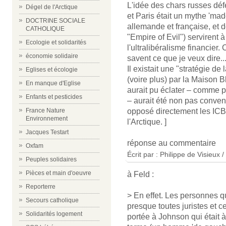
L'idée des chars russes déf
Dégel de l'Arctique
et Paris était un mythe 'made
DOCTRINE SOCIALE
allemande et française, et 
CATHOLIQUE
"Empire of Evil") servirent 
Ecologie et solidarités
l'ultralibéralisme financie
économie solidaire
savent ce que je veux dire..
Il existait une "stratégie d
Eglises et écologie
(voire plus) par la Maison 
En manque d'Eglise
aurait pu éclater – comme 
Enfants et pesticides
– aurait été non pas conven
opposé directement les ICB
France Nature
Environnement
l'Arctique. ]
Jacques Testart
réponse au commentaire
Oxfam
Écrit par : Philippe de Visieux 
Peuples solidaires
Pièces et main d'oeuvre
à Feld :
Reporterre
> En effet. Les personnes qu
Secours catholique
presque toutes juristes et ce
Solidarités logement
portée à Johnson qui était à