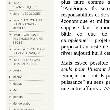
plus faire comme si
Livre :
l’Amérique. Ils ser
"EVANGELIQUES"
responsabilités e
t de 
Livre : "L'ECOLOGIE"
économique et milita
Livre : "LES ROMANS
DU MONT SAINT-
suppose dans le m
MICHEL"
bâtir ce que de
LIVRE : 'CATHOS, NE
européenne”
: projet 
DEVENONS PAS UNE
SECTE'
proposait au reste d
Livre : LA RÉVOLUTION
rêver aujourd’hui à c
DU PAPE FRANÇOIS
Livre : "BENOÎT XVI ET
Mais est-ce possible
LE PLAN DE DIEU"
seuls
pour l’instant
à
Loisirs
Français ne sont-ils p
Macron
puissance” au sens ga
Médias
une autre affaire... >>
Mer
Moeurs
Monde arabe