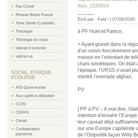
fous_1526024
Pax Christi
______
Réseau Blaise Pascal
Écrit par : Feld / | 07/09/2020
Terre Sainte (Custodie)
à PF Huet et Patrice,
Théologie
Théologie du corps
> Ayant grandi dans la régi
Vatican II (concile)
d'un voisin foncièrement ant
vatican.va
maison en l'orientant de telle
chars soviétiques. On étai
l'époque, l'URSS n'avait pl
SOCIAL, ETHIQUE,
montré l'exemple afghan.
ECOLOGIE
ATD Quart-monde
PV
Aux captifs la libération
CCFD
[ PP à PV – A vrai dire, St
CERAS
intention d'envahir l'Europe
Climat
leur causait déjà suffisamm
sur une Europe capitaliste 
Confederation
paysanne
de l'Ostpolitik façon Willy Br