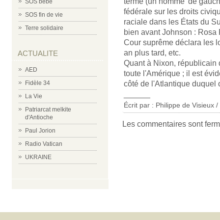
terme (un homme 'de gauche',
SOS bébé
fédérale sur les droits civi
SOS fin de vie
raciale dans les États du S
Terre solidaire
bien avant Johnson : Rosa 
Cour suprême déclara les lo
an plus tard, etc.
ACTUALITE
Quant à Nixon, républicain d
AED
toute l'Amérique ; il est évid
côté de l'Atlantique duquel 
Fidèle 34
______
La Vie
Écrit par : Philippe de Visieux 
Patriarcat melkite
d'Antioche
Les commentaires sont ferm
Paul Jorion
Radio Vatican
UKRAINE