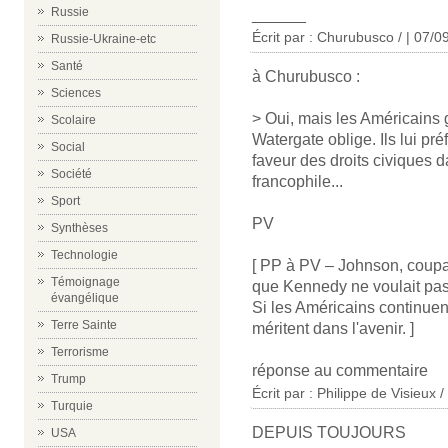
Russie
______
Écrit par : Churubusco / | 07/
Russie-Ukraine-etc
Santé
à Churubusco :
Sciences
> Oui, mais les Américains 
Scolaire
Watergate oblige. Ils lui pr
Social
faveur des droits civiques d
Société
francophile...
Sport
PV
Synthèses
Technologie
[ PP à PV – Johnson, coupa
Témoignage
que Kennedy ne voulait pas f
évangélique
Si les Américains continuent
Terre Sainte
méritent dans l'avenir. ]
Terrorisme
réponse au commentaire
Trump
Écrit par : Philippe de Visieux 
Turquie
DEPUIS TOUJOURS
USA