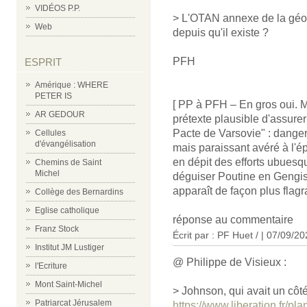
VIDÉOS P.P.
> L'OTAN annexe de la géos
Web
depuis qu'il existe ?
PFH
ESPRIT
Amérique : WHERE
PETER IS
[ PP à PFH – En gros oui. Ma
AR GEDOUR
prétexte plausible d'assurer
Pacte de Varsovie" : dange
Cellules
d'évangélisation
mais paraissant avéré à l'ép
en dépit des efforts ubues
Chemins de Saint
Michel
déguiser Poutine en Gengis
apparaît de façon plus flagra
Collège des Bernardins
Eglise catholique
réponse au commentaire
Franz Stock
Écrit par : PF Huet / | 07/09/2
Institut JM Lustiger
@ Philippe de Visieux :
l'Ecriture
Mont Saint-Michel
> Johnson, qui avait un côt
Patriarcat Jérusalem
https://www.liberation.fr/p