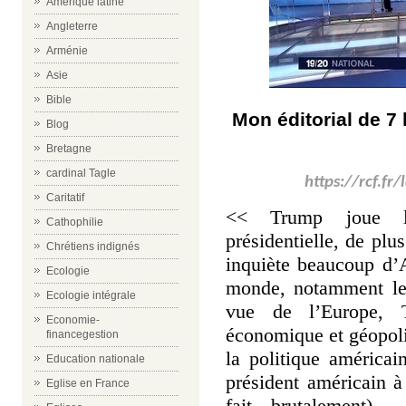
Amérique latine
Angleterre
Arménie
Asie
Bible
Mon éditorial de 7 
Blog
Bretagne
cardinal Tagle
https://rcf.fr
Caritatif
<< Trump joue le
Cathophilie
présidentielle, de plu
Chrétiens indignés
inquiète beaucoup d’
Ecologie
monde, notamment l
Ecologie intégrale
vue de l’Europe, 
Economie-
économique et géopoli
financegestion
la politique américa
Education nationale
président américain 
Eglise en France
fait brutalement)..