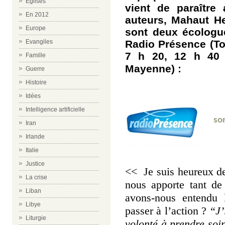
Eglises
vient de paraître
En 2012
auteurs, Mahaut H
Europe
sont deux écologue
Radio Présence (Tou
Evangiles
7 h 20, 12 h 40 
Famille
Mayenne) :
Guerre
Histoire
Idées
Intelligence artificielle
son
Iran
Irlande
Italie
Justice
<< Je suis heureux de 
La crise
nous apporte tant de
Liban
avons-nous entendu 
Libye
passer à l’action ?
“J’
Liturgie
volonté à prendre so