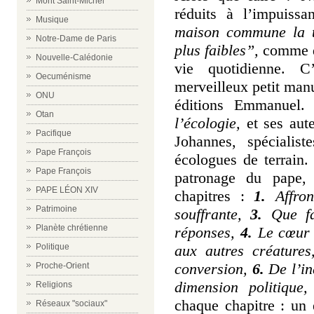
Mont Saint-Michel
réduits à l’impuiss
Musique
maison commune la te
Notre-Dame de Paris
plus faibles”,
comme d
Nouvelle-Calédonie
vie quotidienne.
C
Oecuménisme
merveilleux petit manu
ONU
éditions Emmanuel. 
Otan
l’écologie,
et ses au
Pacifique
Johannes, spécialist
Pape François
écologues de terrain.
Pape François
patronage du pape, 
PAPE LÉON XIV
chapitres :
1.
Affron
Patrimoine
souffrante,
3.
Que fai
Planète chrétienne
réponses,
4.
Le cœur d
aux autres créatures
Politique
conversion,
6.
De l’ind
Proche-Orient
dimension politique
Religions
chaque chapitre : un 
Réseaux "sociaux"