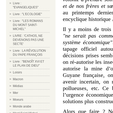
Livre :
et de nos frères et s
"EVANGELIQUES"
au printemps dernie
Livre : "L'ECOLOGIE"
encyclique historique
Livre : "LES ROMANS
DU MONT SAINT-
Il y a moins de trois
MICHEL"
"ne serait pas comm
LIVRE : 'CATHOS, NE
DEVENONS PAS UNE
système économique"
SECTE'
tapage officiel auto
Livre : LA RÉVOLUTION
décisions prises sembl
DU PAPE FRANÇOIS
on ré-autorise les inse
Livre : "BENOÎT XVI ET
LE PLAN DE DIEU"
autorise la mine d’
Loisirs
Guyane française, on
Macron
avenir incertain, on
Médias
pollueuses, etc. Ce 
Mer
l’urgence économique,
Moeurs
solutions plus constru
Monde arabe
Alors que faire ? 