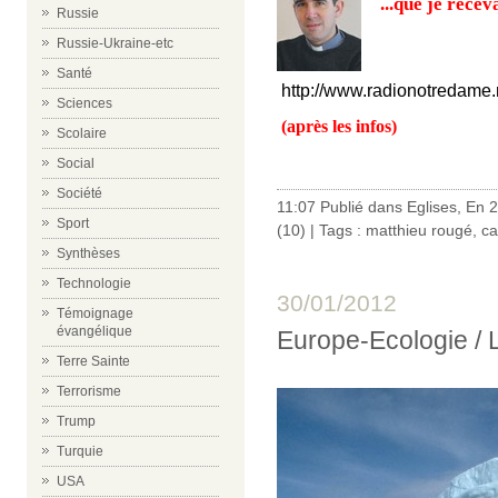
...que je rece
Russie
Russie-Ukraine-etc
Santé
http://www.radionotredame
Sciences
(après les infos)
Scolaire
Social
Société
11:07 Publié dans
Eglises
,
En 
Sport
(10)
| Tags :
matthieu rougé
,
ca
Synthèses
Technologie
30/01/2012
Témoignage
évangélique
Europe-Ecologie / L
Terre Sainte
Terrorisme
Trump
Turquie
USA