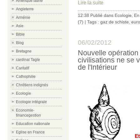
Amérique latine
Lire la suite
Angleterre
12:38 Publié dans
Ecologie
,
En
Arménie
(7)
| Tags :
gaz de schiste
,
eur
Asie
Bible
06/02/2012
Blog
Nouvelle opération 
Bretagne
civilisations ne se 
cardinal Tagle
de l'Intérieur
Caritatif
Cathophilie
Chrétiens indignés
Ecologie
Ecologie intégrale
Economie-
financegestion
Education nationale
Eglise en France
Et