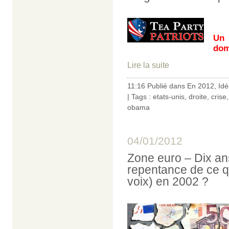
Un
dom
Lire la suite
11:16 Publié dans
En 2012
,
Idé
| Tags :
etats-unis
,
droite
,
crise
obama
04/01/2012
Zone euro – Dix ans
repentance de ce qu
voix) en 2002 ?