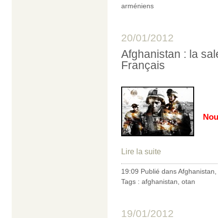
arméniens
20/01/2012
Afghanistan : la sa
Français
Nou
Lire la suite
19:09 Publié dans
Afghanistan
Tags :
afghanistan
,
otan
19/01/2012