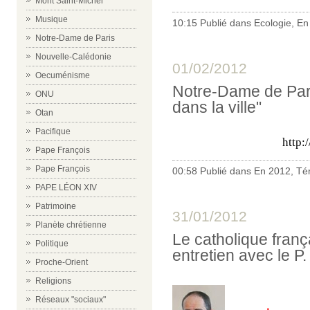
Mont Saint-Michel
Musique
10:15 Publié dans
Ecologie
,
En
Notre-Dame de Paris
Nouvelle-Calédonie
01/02/2012
Oecuménisme
Notre-Dame de Pari
ONU
dans la ville"
Otan
Pacifique
http://
Pape François
Pape François
00:58 Publié dans
En 2012
,
Té
PAPE LÉON XIV
Patrimoine
31/01/2012
Planète chrétienne
Le catholique frança
Politique
entretien avec le P
Proche-Orient
Religions
Réseaux "sociaux"