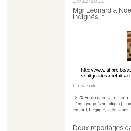
26/12/2011
Mgr Léonard à Noël
indignés !"
http://www.lalibre.be/a
souligne-les-mefaits-d
Lire la suite
12:29 Publié dans
Chrétiens in
Témoignage évangélique
|
Lie
léonard
,
belgique
,
catholiques
,
Deux reportages cat