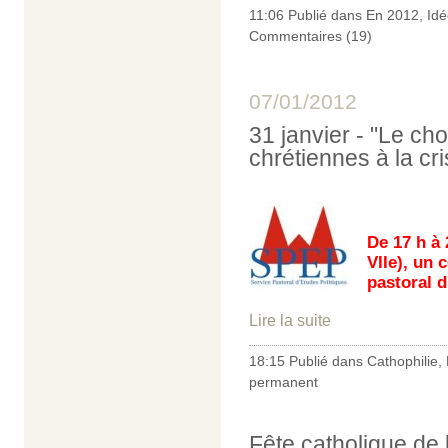
11:06 Publié dans
En 2012
,
Idé
Commentaires (19)
07/01/2012
31 janvier - "Le ch
chrétiennes à la cri
De 17 h à 
VIIe), un 
pastoral d
Lire la suite
18:15 Publié dans
Cathophilie
,
permanent
Fête catholique de l