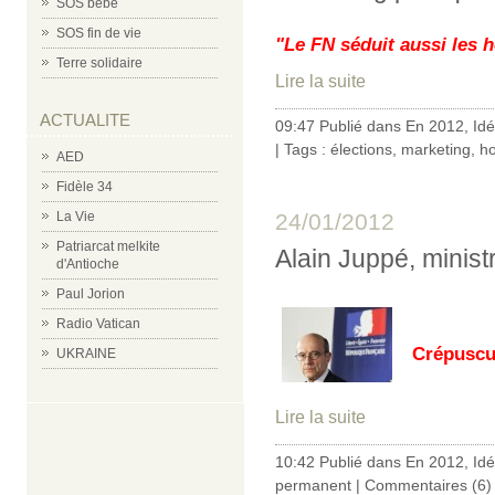
SOS bébé
SOS fin de vie
"Le FN séduit aussi les 
Terre solidaire
Lire la suite
ACTUALITE
09:47 Publié dans
En 2012
,
Id
| Tags :
élections
,
marketing
,
h
AED
Fidèle 34
La Vie
24/01/2012
Patriarcat melkite
Alain Juppé, minist
d'Antioche
Paul Jorion
Radio Vatican
Crépuscu
UKRAINE
Lire la suite
10:42 Publié dans
En 2012
,
Id
permanent
|
Commentaires (6)