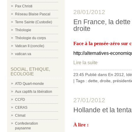
Pax Christi
28/01/2012
Réseau Blaise Pascal
En France, la dette c
Terre Sainte (Custodie)
droite
Théologie
Théologie du corps
Face à la pensée-zéro sur ce
Vatican II (concile)
http://alternatives-economiq
vatican.va
Lire la suite
SOCIAL, ETHIQUE,
ECOLOGIE
23:45 Publié dans
En 2012
,
Id
| Tags :
dette
,
droite
,
présidenti
ATD Quart-monde
Aux captifs la libération
27/01/2012
CCFD
CERAS
Hollande et la tenta
Climat
Confederation
À lire :
paysanne