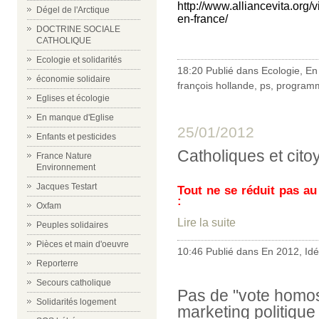
http://www.alliancevita.org/
Dégel de l'Arctique
en-france/
DOCTRINE SOCIALE
CATHOLIQUE
Ecologie et solidarités
18:20 Publié dans
Ecologie
,
En
économie solidaire
françois hollande
,
ps
,
program
Eglises et écologie
En manque d'Eglise
25/01/2012
Enfants et pesticides
Catholiques et cito
France Nature
Environnement
Jacques Testart
Tout ne se réduit pas a
:
Oxfam
Lire la suite
Peuples solidaires
Pièces et main d'oeuvre
10:46 Publié dans
En 2012
,
Id
Reporterre
Secours catholique
Pas de "vote homose
Solidarités logement
marketing politique