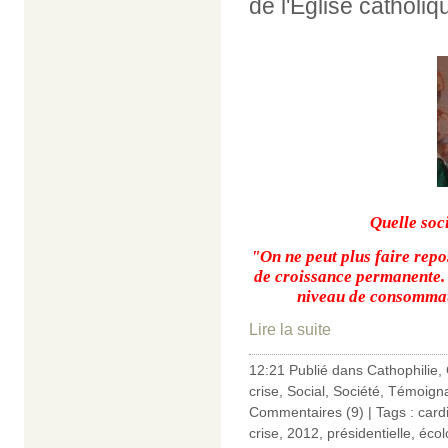
de l'Eglise catholiq
Quelle soc
"On ne peut plus faire repo
de croissance permanente. 
niveau de consommati
Lire la suite
12:21 Publié dans
Cathophilie
,
crise
,
Social
,
Société
,
Témoigna
Commentaires (9)
| Tags :
cardi
crise
,
2012
,
présidentielle
,
écol