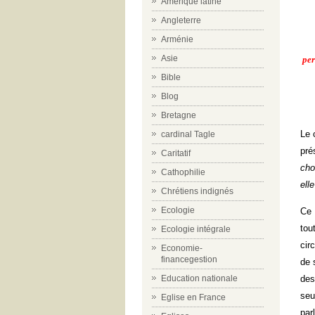
Amérique latine
Angleterre
Arménie
Asie
per
Bible
Blog
Bretagne
Le 
cardinal Tagle
pré
Caritatif
cho
Cathophilie
ell
Chrétiens indignés
Ecologie
Ce 
tou
Ecologie intégrale
cir
Economie-
financegestion
de 
des
Education nationale
seu
Eglise en France
par