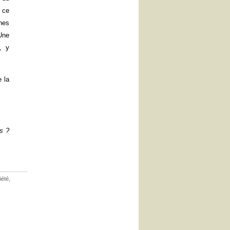
 ce
nes
Une
, y
e la
s ?
iété
,