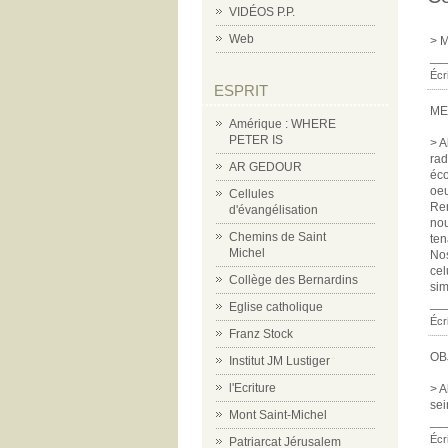
VIDÉOS P.P.
Web
> M
__
Écr
ESPRIT
ME
Amérique : WHERE
PETER IS
> A
rad
AR GEDOUR
éco
oeu
Cellules
Ren
d'évangélisation
nou
Chemins de Saint
ten
Michel
Nos
cel
Collège des Bernardins
sim
__
Eglise catholique
Écr
Franz Stock
OB
Institut JM Lustiger
l'Ecriture
> A
sei
Mont Saint-Michel
__
Écr
Patriarcat Jérusalem