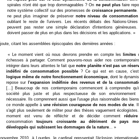
spirales n'ont été que trop dommageables ? On
ne peut plus
faire repo
notre système collectif sur des promesses de
croissance permanente
.
ne peut plus imaginer de préserver
notre niveau de consommation
oubliant le reste de l'univers. Les récents débats des Nations-Unies
peuvent pas rester une simple déclaration d'intentions généreuses. 
doivent passer de plus en plus dans les décisions et les applications. »
ajoute, citant les assemblées épiscopales des dernières années :
« Le moment vient où nous devrons prendre en compte les
limites
d
richesses à partager. Comment pouvons-nous aider nos contemporain
intégrer dans leurs attentes le fait que
notre planète n'est pas un réserv
indéfini de consommation possible
? Ce qui est en cause, c'es
logique même de notre fonctionnement économique
, dont le dynami
repose sur
l'expansion indéfinie des revenus et de la consommat
[…] Beaucoup de nos contemporains commencent à comprendre qu'
société plus juste et plus respectueuse de son environnement 
nécessaire. Ils comprennent aussi que l'usage plus raisonnable des bien
ce monde appelle à
une révision courageuse de nos modes de vie
. I
s'agit plus seulement de militer pour des thèses vaguement écologistes.
moment est venu de réfléchir et de décider comment
réduire
consommation
toujours croissante au détriment de pays mo
développés qui subissent les dommages de la nature
... »
novembre 2010, à Lourdes, le cardinal pressentait l'éclosion internationale