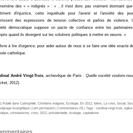
nomène des « « indignés » : « ...il n'est donc pas vraiment étonnant que
timent d'injustice, cette inquiétude pour l'avenir et l'anxiété des jeu
rrissent des expressions de tension collective et parfois de violence. 
iété démocratique suppose un pacte de confiance entre les partenaires
pris quand ils divergent sur les solutions politiques à mettre en oeuvre. »
livre à lire d'urgence, pour aider autour de nous à se faire une idée exacte d
sée catholique.
dinal André Vingt-Trois
, archevêque de Paris :
Quelle société voulons-nou
cket, 2012).
1 Publié dans
Cathophilie
,
Chrétiens indignés
,
Ecologie
,
En 2012
,
Idées
,
La crise
,
Social
,
Soc
oignage évangélique
|
Lien permanent
|
Commentaires (9)
| Tags :
cardinal vingt-trois
,
eglise
olique
,
christianisme
,
crise
,
2012
,
présidentielle
,
écologie
,
capitalisme
ommentaires