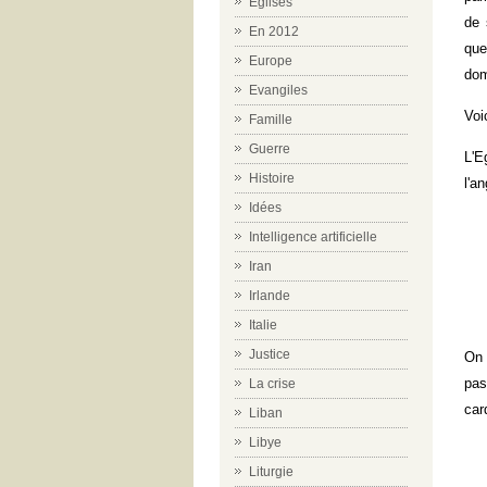
Eglises
de 
En 2012
que
Europe
dom
Evangiles
Voi
Famille
Guerre
L'E
Histoire
l'a
Idées
Intelligence artificielle
Iran
Irlande
Italie
Justice
On 
pas
La crise
car
Liban
Libye
Liturgie