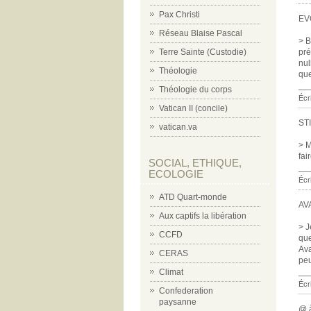
Pax Christi
EV
Réseau Blaise Pascal
> B
pré
Terre Sainte (Custodie)
nul
Théologie
que
__
Théologie du corps
Écr
Vatican II (concile)
ST
vatican.va
> M
fai
SOCIAL, ETHIQUE,
__
ECOLOGIE
Écri
ATD Quart-monde
AV
Aux captifs la libération
> J
CCFD
que
Ava
CERAS
peu
__
Climat
Écr
Confederation
paysanne
@ 