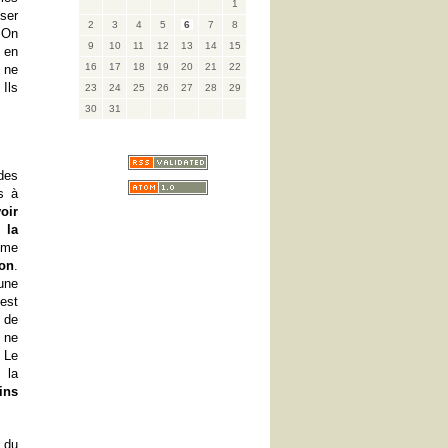
1
ser
2
3
4
5
6
7
8
 On
9
10
11
12
13
14
15
en
16
17
18
19
20
21
22
 ne
Ils
23
24
25
26
27
28
29
30
31
es
s à
oir
t
la
sme
ion
.
une
est
s de
l ne
 Le
la
ins
 du