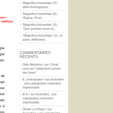
'Magnifica humanitas' (5) :
défis théologiques...
'Magnifica humanitas' (4) :
sance
l'Eglise, l'IA et...
 oubliant
'Magnifica humanitas' (3) :
"Que sommes-nous en...
"Magnifica humanitas" (2) : le
pape, défenseur...
agne
COMMENTAIRES
que
RÉCENTS
eut-
Stan Mandrou /
sur
Climat :
ceux qui "rabâchent comme
des ânes"
s de
E Levavasseur /
sur
Incendies
qui
: une catastrophe nullement
imprévisible
tous
 sur
B.H. /
sur
Incendies : une
catastrophe nullement
pas
imprévisible
as à
Olivier Le Pivain /
sur
ions