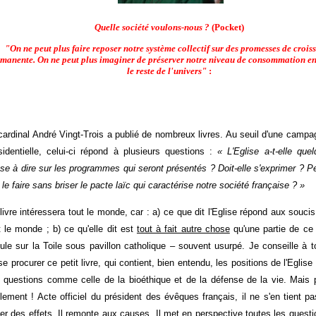
Quelle société voulons-nous ?
(Pocket)
"On ne peut plus faire reposer notre système collectif sur des promesses de crois
manente. On ne peut plus imaginer de préserver notre niveau de consommation en
le reste de l'univers"
:
cardinal André Vingt-Trois a publié de nombreux livres. Au seuil d'une camp
sidentielle, celui-ci répond à plusieurs questions :
« L'Eglise a-t-elle quel
se à dire sur les programmes qui seront présentés ? Doit-elle s'exprimer ? P
e le faire sans briser le pacte laïc qui caractérise notre société française ? »
livre intéressera tout le monde, car : a) ce que dit l'Eglise répond aux souci
t le monde ; b) ce qu'elle dit est
tout à fait autre chose
qu'une partie de ce 
cule sur la Toile sous pavillon catholique – souvent usurpé. Je conseille à 
se procurer ce petit livre, qui contient, bien entendu, les positions de l'Eglise
 questions comme celle de la bioéthique et de la défense de la vie. Mais 
lement ! Acte officiel du président des évêques français, il ne s'en tient p
ler des effets. Il remonte aux causes. Il met en perspective toutes les quest