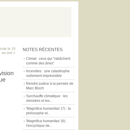
note le 19
NOTES RÉCENTES
au soir »
Climat : ceux qui "rabâchent
comme des ânes"
Incendies : une catastrophe
vision
nullement imprévisible
que
Rendre justice à la pensée de
Marc Bloch
Surchauffe climatique : les
ministres et les...
'Magnifica humanitas' (7) : la
philosophe et...
'Magnifica humanitas' (6) :
l'encyclique de...