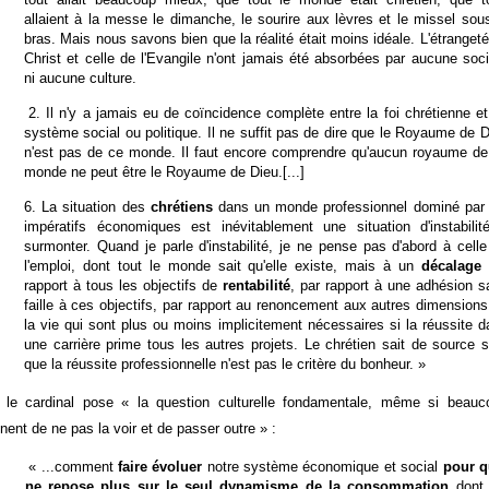
allaient à la messe le dimanche, le sourire aux lèvres et le missel sou
bras. Mais nous savons bien que la réalité était moins idéale. L'étranget
Christ et celle de l'Evangile n'ont jamais été absorbées par aucune soc
ni aucune culture.
2. Il n'y a jamais eu de coïncidence complète entre la foi chrétienne e
système social ou politique. Il ne suffit pas de dire que le Royaume de 
n'est pas de ce monde. Il faut encore comprendre qu'aucun royaume de
monde ne peut être le Royaume de Dieu.[...]
6. La situation des
chrétiens
dans un monde professionnel dominé par 
impératifs économiques est inévitablement une situation d'instabilit
surmonter. Quand je parle d'instabilité, je ne pense pas d'abord à cell
l'emploi, dont tout le monde sait qu'elle existe, mais à un
décalage
rapport à tous les objectifs de
rentabilité
, par rapport à une adhésion s
faille à ces objectifs, par rapport au renoncement aux autres dimension
la vie qui sont plus ou moins implicitement nécessaires si la réussite 
une carrière prime tous les autres projets. Le chrétien sait de source 
que la réussite professionnelle n'est pas le critère du bonheur. »
 le cardinal pose « la question culturelle fondamentale, même si beauc
gnent de ne pas la voir et de passer outre » :
« ...comment
faire évoluer
notre système économique et social
pour qu
ne repose plus sur le seul dynamisme de la consommation
dont 