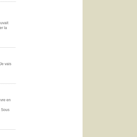
ouvait
er la
Je vais
ivre en
? Sous