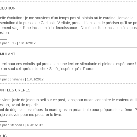
OLUTION
elle évolution : je me souviens d'un temps pas si lointain où le cardinal, lors de la
sentation à la presse de Caritas in Veritate, prenait bien soin de préciser qu'il ne p
lement s'agir d'une incitation à la décroissance... Ni même d'une incitation à se pos
stion.
____
it par : JG / | 18/01/2012
IMULANT
erci pour ces extraits qui promettent une lecture stimulante et pleine d'espérance ! 
re un saut cet après-midi chez Siloë, j'espère qu'ils l'auront.
____
t par : cristiana / | 18/01/2012
ANT LES CRÊPES
e viens juste de jeter un oeil sur ce post, sans pour autant connaitre le contenu du l
stion, avant de repartir.
nt de déguster les crêpes du mardi gras,un préambule pour préparer le carême...
,je vais voir pour me procurer le livre.
____
it par : Stéphan / | 18/01/2012
à JG