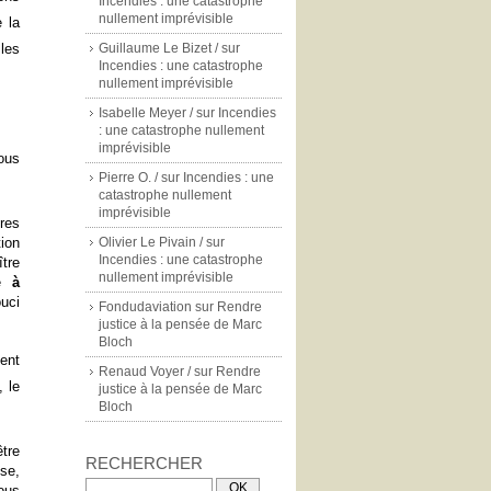
Incendies : une catastrophe
nullement imprévisible
e la
 les
Guillaume Le Bizet /
sur
Incendies : une catastrophe
nullement imprévisible
Isabelle Meyer /
sur
Incendies
: une catastrophe nullement
imprévisible
sous
Pierre O. /
sur
Incendies : une
catastrophe nullement
imprévisible
res
ion
Olivier Le Pivain /
sur
Incendies : une catastrophe
tre
nullement imprévisible
me
à
uci
Fondudaviation
sur
Rendre
justice à la pensée de Marc
Bloch
ent
Renaud Voyer /
sur
Rendre
 le
justice à la pensée de Marc
Bloch
être
RECHERCHER
se,
ous