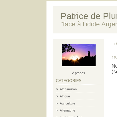
Patrice de Plun
"face à l'idole Arg
« 
18
No
(s
À propos
CATÉGORIES
Afghanistan
Afrique
Agriculture
Allemagne