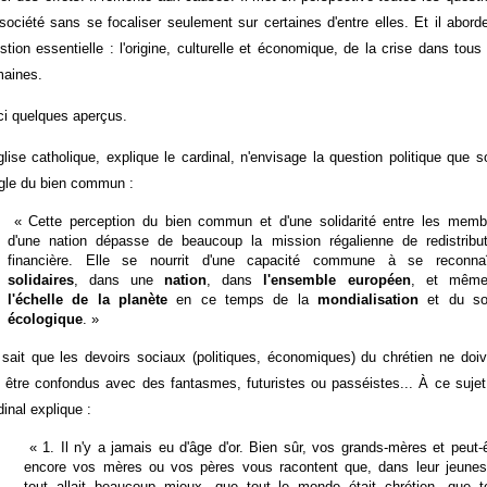
société sans se focaliser seulement sur certaines d'entre elles. Et il abord
stion essentielle : l'origine, culturelle et économique, de la crise dans tous
aines.
ci quelques aperçus.
glise catholique, explique le cardinal, n'envisage la question politique que 
ngle du bien commun :
« Cette perception du bien commun et d'une solidarité entre les memb
d'une nation dépasse de beaucoup la mission régalienne de redistribut
financière. Elle se nourrit d'une capacité commune à se reconnaî
solidaires
, dans une
nation
, dans
l'ensemble européen
, et mê
l'échelle de la planète
en ce temps de la
mondialisation
et du so
écologique
. »
sait que les devoirs sociaux (politiques, économiques) du chrétien ne doiv
 être confondus avec des fantasmes, futuristes ou passéistes... À ce sujet,
dinal explique :
« 1. Il n'y a jamais eu d'âge d'or. Bien sûr, vos grands-mères et peut-
encore vos mères ou vos pères vous racontent que, dans leur jeunes
tout allait beaucoup mieux, que tout le monde était chrétien, que t