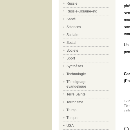
Russie
phé
Russie-Ukraine-etc
sen
Santé
nou
soc
Sciences
com
Scolaire
Social
Un 
Société
pen
Sport
Synthèses
Car
Technologie
(Po
Témoignage
évangélique
Terre Sainte
12:2
Terrorisme
Tém
Trump
cath
Turquie
USA
C