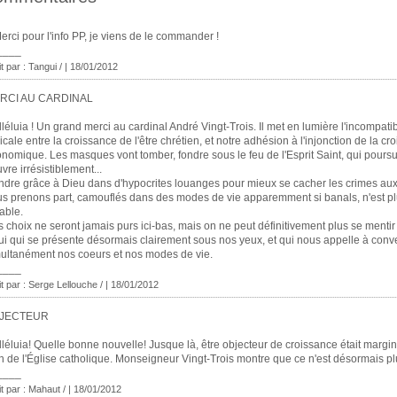
erci pour l'info PP, je viens de le commander !
____
it par : Tangui / | 18/01/2012
RCI AU CARDINAL
lléluia ! Un grand merci au cardinal André Vingt-Trois. Il met en lumière l'incompatib
icale entre la croissance de l'être chrétien, et notre adhésion à l'injonction de la cr
nomique. Les masques vont tomber, fondre sous le feu de l'Esprit Saint, qui poursu
vre irrésistiblement...
dre grâce à Dieu dans d'hypocrites louanges pour mieux se cacher les crimes au
s prenons part, camouflés dans des modes de vie apparemment si banals, n'est p
able.
 choix ne seront jamais purs ici-bas, mais on ne peut définitivement plus se mentir
ui qui se présente désormais clairement sous nos yeux, et qui nous appelle à conve
ultanément nos coeurs et nos modes de vie.
____
it par : Serge Lellouche / | 18/01/2012
JECTEUR
lléluia! Quelle bonne nouvelle! Jusque là, être objecteur de croissance était margi
n de l'Église catholique. Monseigneur Vingt-Trois montre que ce n'est désormais pl
____
it par : Mahaut / | 18/01/2012