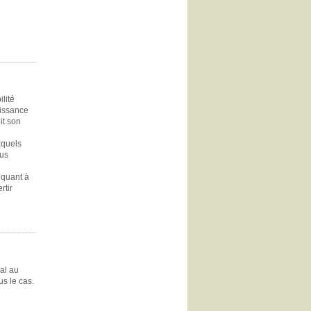
ilité
oissance
it son
xquels
lus
 quant à
rtir
nal au
us le cas.