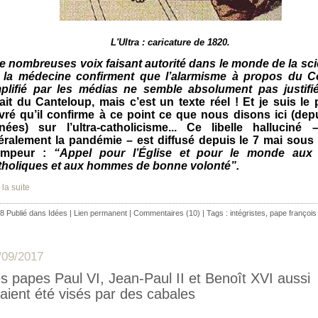
L'Ultra : caricature de 1820.
e nombreuses voix faisant autorité dans le monde de la sci
 la médecine confirment que l’alarmisme à propos du C
plifié par les médias ne semble absolument pas justifié.
rait du Canteloup, mais c’est un texte réel ! Et je suis le
vré qu’il confirme à ce point ce que nous disons ici (dep
nées) sur l’ultra-catholicisme... Ce libelle halluciné 
ttéralement la pandémie – est diffusé depuis le 7 mai sous 
ompeur :
“Appel pour l’Église et pour le monde aux 
tholiques et aux hommes de bonne volonté”.
 la suite
8 Publié dans
Idées
|
Lien permanent
|
Commentaires (10)
| Tags :
intégristes
,
pape françois
/09/2017
s papes Paul VI, Jean-Paul II et Benoît XVI aussi
aient été visés par des cabales