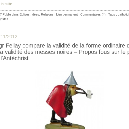
 la suite
7 Publié dans
Eglises
,
Idées
,
Religions
|
Lien permanent
|
Commentaires (4)
| Tags :
catholi
gristes
/11/2012
r Fellay compare la validité de la forme ordinaire d
la validité des messes noires – Propos fous sur le
 l'Antéchrist