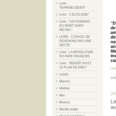
Livre :
"EVANGELIQUES"
Livre : "L'ECOLOGIE"
Livre : "LES ROMANS
“D
DU MONT SAINT-
de
MICHEL"
am
di
LIVRE : 'CATHOS, NE
DEVENONS PAS UNE
na
SECTE'
an
li
Livre : LA RÉVOLUTION
tr
DU PAPE FRANÇOIS
ca
Livre : "BENOÎT XVI ET
LE PLAN DE DIEU"
Lire
Loisirs
13:0
Macron
Médias
29
Mer
Le
Moeurs
av
Monde arabe