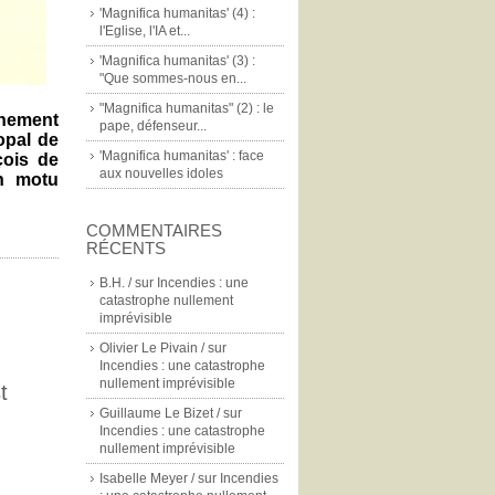
'Magnifica humanitas' (4) :
l'Eglise, l'IA et...
'Magnifica humanitas' (3) :
"Que sommes-nous en...
"Magnifica humanitas" (2) : le
gnement
pape, défenseur...
opal de
'Magnifica humanitas' : face
çois de
aux nouvelles idoles
on motu
COMMENTAIRES
RÉCENTS
B.H. /
sur
Incendies : une
catastrophe nullement
imprévisible
Olivier Le Pivain /
sur
Incendies : une catastrophe
nullement imprévisible
t
Guillaume Le Bizet /
sur
Incendies : une catastrophe
nullement imprévisible
Isabelle Meyer /
sur
Incendies