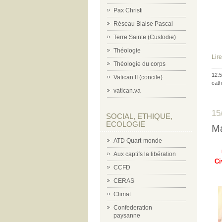
Pax Christi
Réseau Blaise Pascal
Terre Sainte (Custodie)
Théologie
Lire
Théologie du corps
12:5
Vatican II (concile)
cath
vatican.va
15
SOCIAL, ETHIQUE,
ECOLOGIE
Ma
ATD Quart-monde
Aux captifs la libération
Ci
CCFD
CERAS
Climat
Confederation
paysanne