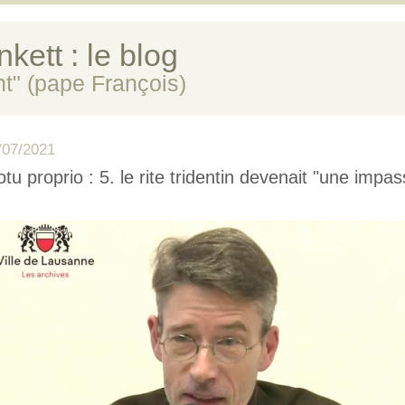
kett : le blog
ent" (pape François)
/07/2021
tu proprio : 5. le rite tridentin devenait "une impas