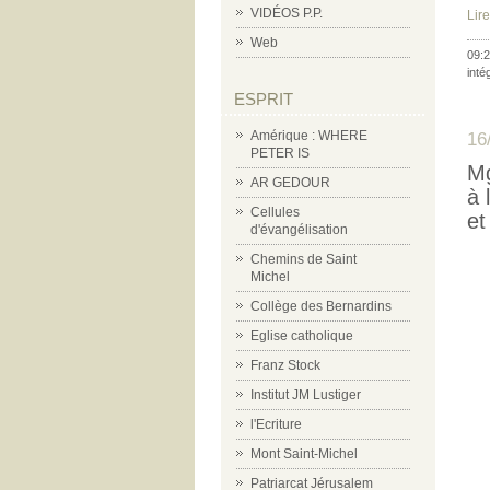
VIDÉOS P.P.
Lire
Web
09:2
inté
ESPRIT
Amérique : WHERE
16
PETER IS
Mg
AR GEDOUR
à 
Cellules
et
d'évangélisation
Chemins de Saint
Michel
Collège des Bernardins
Eglise catholique
Franz Stock
Institut JM Lustiger
l'Ecriture
Mont Saint-Michel
Patriarcat Jérusalem