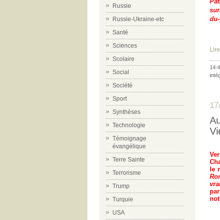
Pat
Russie
sur
du-
Russie-Ukraine-etc
Santé
Sciences
Lire
Scolaire
14:4
Social
inté
Société
Sport
17
Synthèses
Au
Technologie
Vi
Témoignage
évangélique
Ver
Terre Sainte
Cha
le 
Terrorisme
Rom
vra
Trump
par
not
Turquie
USA