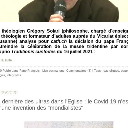
 théologien Grégory Solari (philosophe, chargé d’ensei
 théologie et formateur d’adultes auprès du Vicariat épisc
usanne) analyse pour
cath.ch
la décision du pape Fran
streindre la célébration de la messe tridentine par s
oprio
Traditionis custodes
du 16 juillet 2021 :
 la suite
0 Publié dans
Pape François
|
Lien permanent
|
Commentaires (8)
| Tags :
catholiques
,
pape
çois
,
intégristes
/05/2020
 dernière des ultras dans l'Eglise : le Covid-19 n'es
'une invention des "mondialistes"