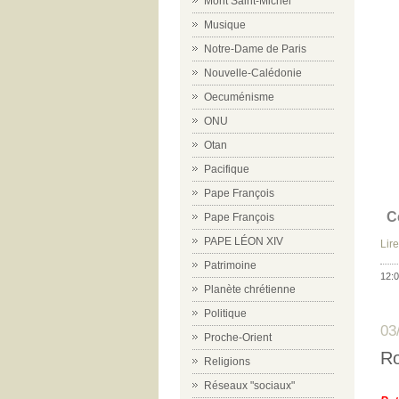
Mont Saint-Michel
Musique
Notre-Dame de Paris
Nouvelle-Calédonie
Oecuménisme
ONU
Otan
Pacifique
Pape François
C
Pape François
PAPE LÉON XIV
Lire
Patrimoine
12:0
Planète chrétienne
Politique
03
Proche-Orient
Ro
Religions
Réseaux "sociaux"