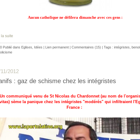
Aucun catholique ne défilera dimanche avec ces gens :
 la suite
0 Publié dans
Eglises
,
Idées
|
Lien permanent
|
Commentaires (15)
| Tags :
intégristes
,
benoi
olicisme
/11/2012
nifs : gaz de schisme chez les intégristes
Un communiqué venu de St Nicolas du Chardonnet (au nom de l'organis
vitas) sème la panique chez les intégristes "modérés" qui infiltraient l'E
France :