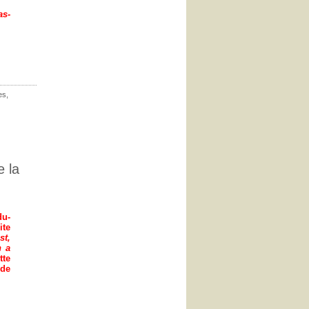
as-
es
,
e la
du-
ite
st,
n a
tte
 de