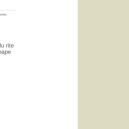
cisme
,
u rite
 pape