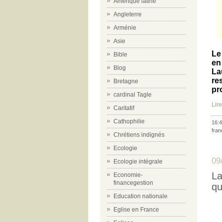
Amérique latine
Angleterre
Arménie
Asie
Le
Bible
en
Blog
La
re
Bretagne
pr
cardinal Tagle
Lire
Caritatif
Cathophilie
16:4
fran
Chrétiens indignés
Ecologie
09
Ecologie intégrale
La
Economie-
financegestion
qu
Education nationale
Eglise en France