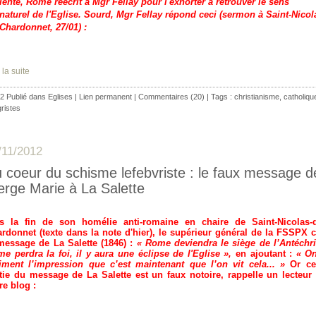
iente, Rome réécrit à Mgr Fellay pour l'exhorter à retrouver le sens
naturel de l'Eglise. Sourd, Mgr Fellay répond ceci (sermon à Saint-Nicol
Chardonnet, 27/01) :
 la suite
2 Publié dans
Eglises
|
Lien permanent
|
Commentaires (20)
| Tags :
christianisme
,
catholiqu
gristes
/11/2012
 coeur du schisme lefebvriste : le faux message d
erge Marie à La Salette
s la fin de son homélie anti-romaine en chaire de Saint-Nicolas-
rdonnet (texte dans la note d'hier), le supérieur général de la FSSPX c
message de La Salette (1846) :
«
Rome deviendra le siège de l’Antéchri
e perdra la foi, il y aura une éclipse de l'Eglise »,
en ajoutant :
« O
iment l’impression que c’est maintenant que l’on vit cela... »
Or ce
tie du message de La Salette est un faux notoire, rappelle un lecteur
re blog :