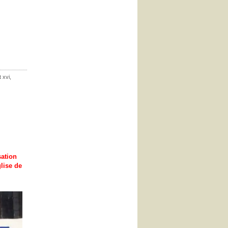
t xvi
,
ation
glise de