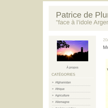
Patrice de Plun
"face à l'idole Arg
20
Mo
À propos
CATÉGORIES
Afghanistan
Afrique
Agriculture
Allemagne