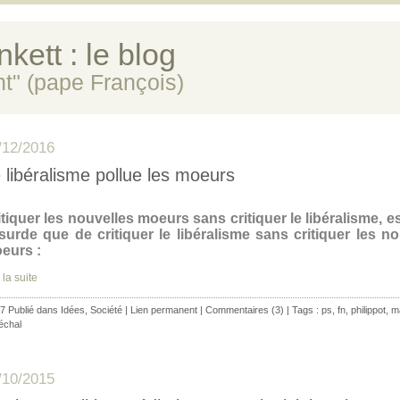
kett : le blog
ent" (pape François)
/12/2016
 libéralisme pollue les moeurs
itiquer les nouvelles moeurs sans critiquer le libéralisme, e
surde que de critiquer le libéralisme sans critiquer les no
eurs :
 la suite
7 Publié dans
Idées
,
Société
|
Lien permanent
|
Commentaires (3)
| Tags :
ps
,
fn
,
philippot
,
m
échal
/10/2015