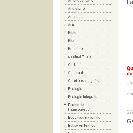
Amérique latine
La
Angleterre
Arménie
Asie
Bible
Blog
Bretagne
cardinal Tagle
Caritatif
Qu
Cathophilie
da
Chrétiens indignés
Lire
Ecologie
13:0
Ecologie intégrale
Economie-
financegestion
29
Education nationale
Ga
Eglise en France