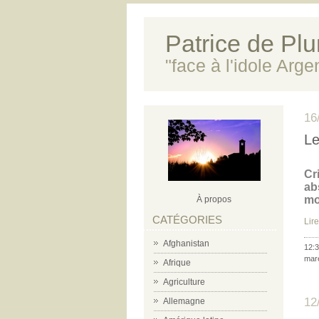
Patrice de Plun
"face à l'idole Arg
16
Le
Cr
ab
mo
À propos
CATÉGORIES
Lire
Afghanistan
12:3
mar
Afrique
Agriculture
12
Allemagne