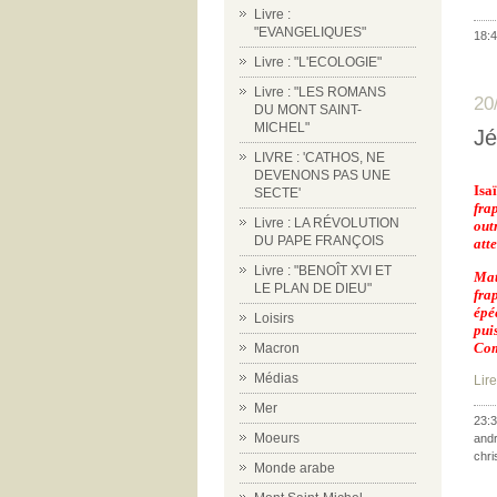
Livre :
"EVANGELIQUES"
18:4
Livre : "L'ECOLOGIE"
Livre : "LES ROMANS
20
DU MONT SAINT-
MICHEL"
Jé
LIVRE : 'CATHOS, NE
DEVENONS PAS UNE
Isa
SECTE'
fra
Livre : LA RÉVOLUTION
out
DU PAPE FRANÇOIS
atte
Livre : "BENOÎT XVI ET
Mat
LE PLAN DE DIEU"
fra
épé
Loisirs
pui
Com
Macron
Médias
Lire
Mer
23:3
Moeurs
and
chri
Monde arabe