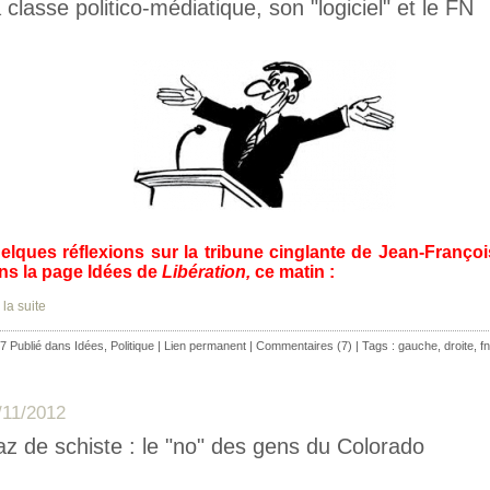
 classe politico-médiatique, son "logiciel" et le FN
elques réflexions sur la tribune cinglante de Jean-Franço
ns la page Idées de
Libération,
ce matin :
 la suite
7 Publié dans
Idées
,
Politique
|
Lien permanent
|
Commentaires (7)
| Tags :
gauche
,
droite
,
fn
/11/2012
z de schiste : le "no" des gens du Colorado