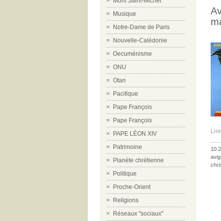
Mont Saint-Michel
Av
Musique
ma
Notre-Dame de Paris
Nouvelle-Calédonie
Oecuménisme
ONU
Otan
Pacifique
Pape François
Pape François
Lire
PAPE LÉON XIV
Patrimoine
10:2
avi
Planète chrétienne
chri
Politique
Proche-Orient
Religions
Réseaux "sociaux"