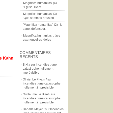
'Magnifica humanitas' (4) :
l'Eglise, l'IA et...
'Magnifica humanitas' (3) :
"Que sommes-nous en...
"Magnifica humanitas" (2) : le
pape, défenseur...
'Magnifica humanitas' : face
aux nouvelles idoles
COMMENTAIRES
RÉCENTS
is Kahn
B.H. /
sur
Incendies : une
catastrophe nullement
imprévisible
Olivier Le Pivain /
sur
Incendies : une catastrophe
nullement imprévisible
Guillaume Le Bizet /
sur
Incendies : une catastrophe
nullement imprévisible
Isabelle Meyer /
sur
Incendies