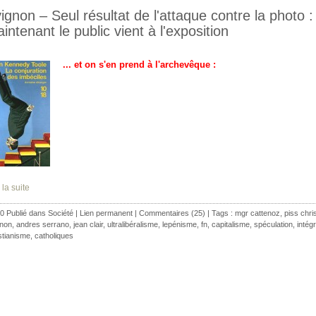
ignon – Seul résultat de l'attaque contre la photo :
intenant le public vient à l'exposition
... et on s'en prend à l'archevêque :
 la suite
0 Publié dans
Société
|
Lien permanent
|
Commentaires (25)
| Tags :
mgr cattenoz
,
piss chri
gnon
,
andres serrano
,
jean clair
,
ultralibéralisme
,
lepénisme
,
fn
,
capitalisme
,
spéculation
,
intég
stianisme
,
catholiques