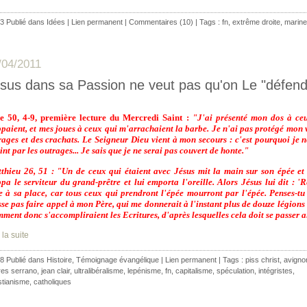
3 Publié dans
Idées
|
Lien permanent
|
Commentaires (10)
| Tags :
fn
,
extrême droite
,
marine
/04/2011
sus dans sa Passion ne veut pas qu'on Le "défen
ïe 50, 4-9, première lecture du Mercredi Saint :
"J'ai présenté mon dos à ce
ppaient, et mes joues à ceux qui m'arrachaient la barbe. Je n'ai pas protégé mon 
rages et des crachats. Le Seigneur Dieu vient à mon secours : c'est pourquoi je n
int par les outrages... Je sais que je ne serai pas couvert de honte."
thieu 26, 51 : "Un de ceux qui étaient avec Jésus mit la main sur son épée et l
ppa le serviteur du grand-prêtre et lui emporta l'oreille. Alors Jésus lui dit : '
e à sa place, car tous ceux qui prendront l'épée mourront par l'épée. Penses-tu
sse pas faire appel à mon Père, qui me donnerait à l'instant plus de douze légions
ment donc s'accompliraient les Ecritures, d'après lesquelles cela doit se passer ai
 la suite
8 Publié dans
Histoire
,
Témoignage évangélique
|
Lien permanent
| Tags :
piss christ
,
avigno
res serrano
,
jean clair
,
ultralibéralisme
,
lepénisme
,
fn
,
capitalisme
,
spéculation
,
intégristes
,
stianisme
,
catholiques