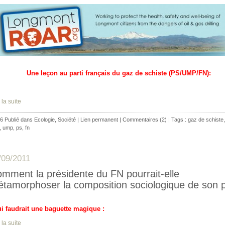
Une leçon au parti français du gaz de schiste (PS/UMP/FN):
 la suite
6 Publié dans
Ecologie
,
Société
|
Lien permanent
|
Commentaires (2)
| Tags :
gaz de schiste
,
ump
,
ps
,
fn
/09/2011
mment la présidente du FN pourrait-elle
tamorphoser la composition sociologique de son p
lui faudrait une baguette magique :
 la suite