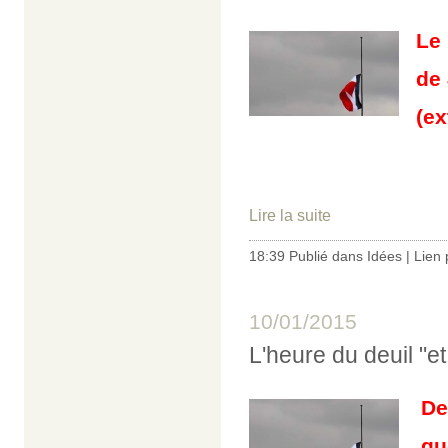
Le 
de 
(ex
Lire la suite
18:39 Publié dans
Idées
|
Lien
10/01/2015
L'heure du deuil "e
De
qu