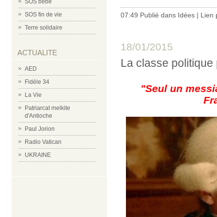
SOS bébé
07:49 Publié dans
Idées
|
Lien
SOS fin de vie
Terre solidaire
18/01/2015
ACTUALITE
La classe politique 
AED
Fidèle 34
"Seul un messia
La Vie
Fr
Patriarcat melkite
d'Antioche
Paul Jorion
Radio Vatican
UKRAINE