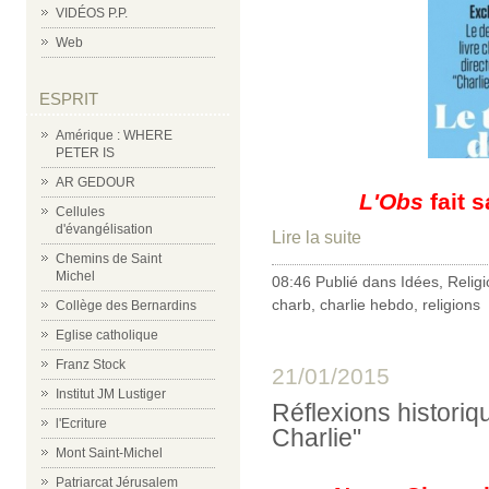
VIDÉOS P.P.
Web
ESPRIT
Amérique : WHERE
PETER IS
AR GEDOUR
L'Obs
fait 
Cellules
d'évangélisation
Lire la suite
Chemins de Saint
Michel
08:46 Publié dans
Idées
,
Relig
charb
,
charlie hebdo
,
religions
Collège des Bernardins
Eglise catholique
Franz Stock
21/01/2015
Institut JM Lustiger
Réflexions historiq
l'Ecriture
Charlie"
Mont Saint-Michel
Patriarcat Jérusalem