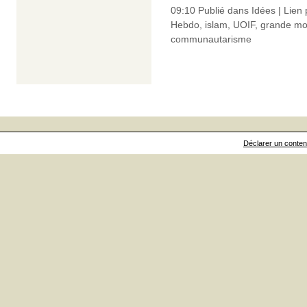
09:10 Publié dans
Idées
|
Lien
Hebdo
,
islam
,
UOIF
,
grande m
communautarisme
Déclarer un contenu 