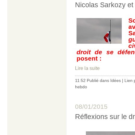
Nicolas Sarkozy et "
S
a
S
g
ci
droit de se défe
posent :
Lire la suite
11:52 Publié dans
Idées
|
Lien
hebdo
08/01/2015
Réflexions sur le d