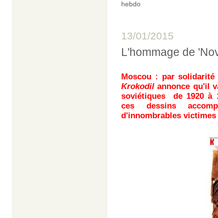
hebdo
13/01/2015
L'hommage de 'Novy
Moscou : par solidarit
Krokodil
annonce qu'il v
soviétiques de 1920 à 1
ces dessins accomp
d'innombrables
victimes 