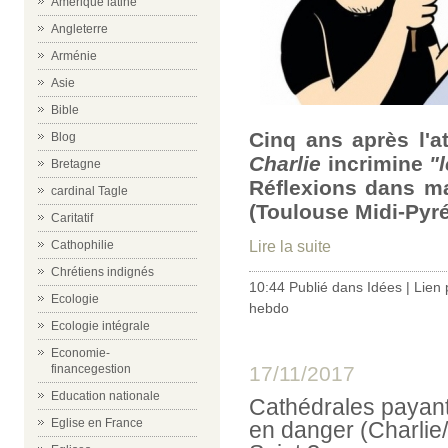
Amérique latine
Angleterre
Arménie
Asie
Bible
Cinq ans après l'at
Blog
Charlie
incrimine
"
Bretagne
Réflexions dans m
cardinal Tagle
(Toulouse Midi-Pyr
Caritatif
Lire la suite
Cathophilie
Chrétiens indignés
10:44 Publié dans
Idées
|
Lien
Ecologie
hebdo
Ecologie intégrale
Economie-
17/11/2017
financegestion
Education nationale
Cathédrales payante
Eglise en France
en danger (Charlie/V