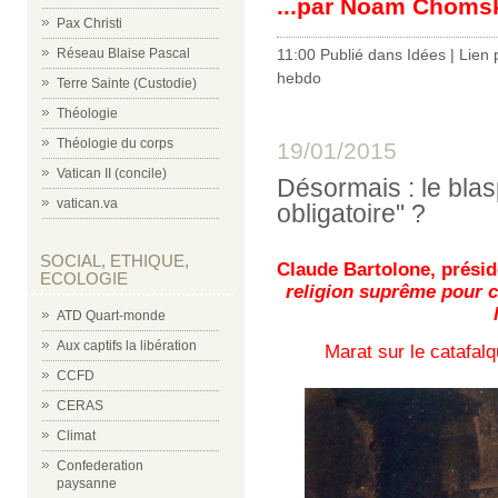
...par Noam Choms
Pax Christi
Réseau Blaise Pascal
11:00 Publié dans
Idées
|
Lien
hebdo
Terre Sainte (Custodie)
Théologie
Théologie du corps
19/01/2015
Vatican II (concile)
Désormais : le blas
vatican.va
obligatoire" ?
SOCIAL, ETHIQUE,
Claude Bartolone, présid
ECOLOGIE
religion suprême pour ch
ATD Quart-monde
Aux captifs la libération
Marat sur le catafalq
CCFD
CERAS
Climat
Confederation
paysanne