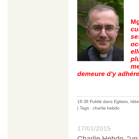
M
cu
s
oc
el
pl
m
demeure d'y adhére
18:38 Publié dans
Eglises
,
Idée
| Tags :
charlie hebdo
17/01/2015
Charlie Hebdo, "un 