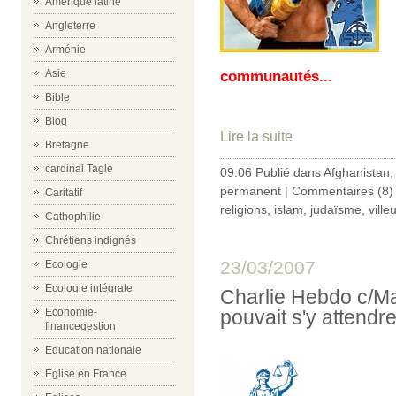
Amérique latine
Angleterre
Arménie
Asie
communautés...
Bible
Blog
Lire la suite
Bretagne
cardinal Tagle
09:06 Publié dans
Afghanistan
permanent
|
Commentaires (8)
Caritatif
religions
,
islam
,
judaïsme
,
vill
Cathophilie
Chrétiens indignés
23/03/2007
Ecologie
Ecologie intégrale
Charlie Hebdo c/Ma
Economie-
pouvait s'y attendre
financegestion
Education nationale
Eglise en France