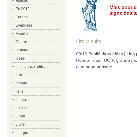
Eglises
Mais pour u
En 2012
signe des t
Europe
Evangiles
Famille
Lire la suite
Guerre
Histoire
09:10 Publié dans
Idées
|
Lien
Idées
Hebdo
,
islam
,
UOIF
,
grande m
communautarisme
Intelligence artificielle
Iran
Irlande
Italie
Justice
La crise
Liban
Libye
Liturgie