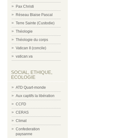
Pax Christi
Réseau Blaise Pascal
Terre Sainte (Custodie)
Théologie
Théologie du corps
Vatican II (concile)
vatican.va
SOCIAL, ETHIQUE,
ECOLOGIE
ATD Quart-monde
Aux captifs la libération
CCFD
CERAS
Climat
Confederation
paysanne