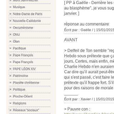
Mont Saint-Michel
[ PP à Gaëlle - Derrière les 
Musique
au blasphème", je vous sugg
janvier. ]
Notre-Dame de Paris
Nouvelle-Calédonie
réponse au commentaire
Oecuménisme
Écrit par : Gaëlle / | 15/01/201
ONU
AVANT
Otan
Pacifique
> Delfeil de Ton semble "reg
Pape François
Hebdo sous prétexte que ça
jours. Certes, mais enfin, m
Pape François
Charlie Hebdo n'en auraient
PAPE LÉON XIV
Car dire qu'il aurait peut-êtr
Patrimoine
qui s'est passé, c'est faire l
prétexte qu'il frappe fort. S'i
Planète chrétienne
pour des raisons de morale 
Politique
______
Proche-Orient
Écrit par : Xavier / | 15/01/201
Religions
> Pauvre con :
Réseaux "sociaux"