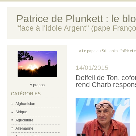
Patrice de Plunkett : le bl
"face à l'idole Argent" (pape Franço
« Le pape au Sri-Lanka : "offrir et 
14/01/2015
Delfeil de Ton, cof
rend Charb respons
À propos
CATÉGORIES
Afghanistan
Afrique
Agriculture
Allemagne