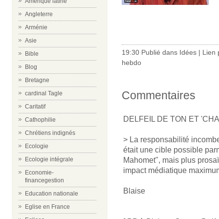
Amérique latine
Angleterre
-
Arménie
Asie
19:30 Publié dans
Idées
|
Lien
Bible
hebdo
Blog
Bretagne
Commentaires
cardinal Tagle
Caritatif
DELFEIL DE TON ET 'CHA
Cathophilie
Chrétiens indignés
> La responsabilité incombe
Ecologie
était une cible possible par
Ecologie intégrale
Mahomet", mais plus prosaïq
impact médiatique maximu
Economie-
financegestion
Blaise
Education nationale
Eglise en France