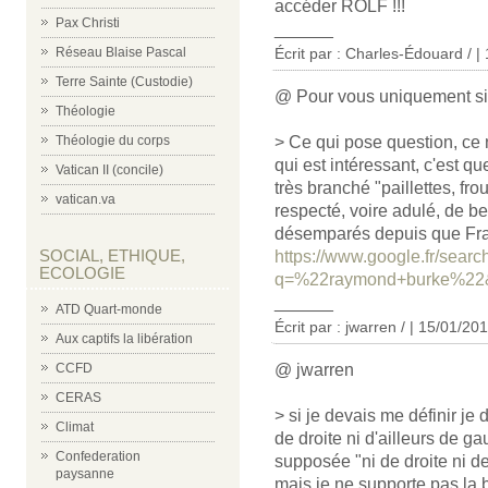
accéder ROLF !!!
Pax Christi
______
Réseau Blaise Pascal
Écrit par : Charles-Édouard / |
Terre Sainte (Custodie)
@ Pour vous uniquement si 
Théologie
Théologie du corps
> Ce qui pose question, ce 
qui est intéressant, c'est q
Vatican II (concile)
très branché "paillettes, fro
vatican.va
respecté, voire adulé, de b
désemparés depuis que Franç
SOCIAL, ETHIQUE,
https://www.google.fr/searc
ECOLOGIE
q=%22raymond+burke%22
______
ATD Quart-monde
Écrit par : jwarren / | 15/01/20
Aux captifs la libération
CCFD
@ jwarren
CERAS
> si je devais me définir je
Climat
de droite ni d'ailleurs de 
Confederation
supposée "ni de droite ni de
paysanne
mais je ne supporte pas la b