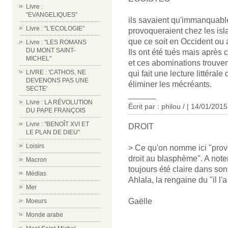
Livre :
"EVANGELIQUES"
ils savaient qu'immanquabl
Livre : "L'ECOLOGIE"
provoqueraient chez les is
que ce soit en Occident ou
Livre : "LES ROMANS
DU MONT SAINT-
Ils ont été tués mais après 
MICHEL"
et ces abominations trouven
LIVRE : 'CATHOS, NE
qui fait une lecture littéra
DEVENONS PAS UNE
éliminer les mécréants.
SECTE'
______
Livre : LA RÉVOLUTION
Écrit par : philou / | 14/01/2015
DU PAPE FRANÇOIS
Livre : "BENOÎT XVI ET
DROIT
LE PLAN DE DIEU"
Loisirs
> Ce qu'on nomme ici "prov
droit au blasphème". A note
Macron
toujours été claire dans s
Médias
Ahlala, la rengaine du "il l'
Mer
Gaëlle
Moeurs
Monde arabe