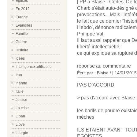
Eglises
[ PP à Blaise - Certes. Delf
Charb s'était auto-désigné 
En 2012
provocations... Mais l'intérêt
Europe
le fait que ce dernier "histo
Evangiles
Hebdo', dénonce radicalemen
Philippe Val.
Famille
Il faut aussi rappeler que D
Guerre
liberté intellectuelle :
Histoire
ce qui explique sa rupture 
Idées
réponse au commentaire
Intelligence artificielle
Écrit par : Blaise / | 14/01/2015
Iran
Irlande
PAS D'ACCORD
Italie
> pas d'accord avec Blaise
Justice
La crise
les barils de poudre existaie
Liban
mèches
Libye
ILS ETAIENT AVANT TO
Liturgie
EGOISTES