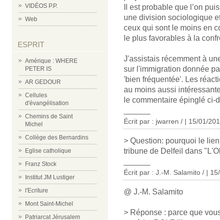
VIDÉOS P.P.
Il est probable que l’on pui
une division sociologique e
Web
ceux qui sont le moins en c
le plus favorables à la confr
ESPRIT
J'assistais récemment à une
Amérique : WHERE
sur l'immigration donnée pa
PETER IS
'bien fréquentée'. Les réact
AR GEDOUR
au moins aussi intéressante
Cellules
le commentaire épinglé ci-
d'évangélisation
______
Chemins de Saint
Écrit par : jwarren / | 15/01/20
Michel
Collège des Bernardins
> Question: pourquoi le lien
tribune de Delfeil dans "L'O
Eglise catholique
______
Franz Stock
Écrit par : J.-M. Salamito / | 1
Institut JM Lustiger
l'Ecriture
@ J.-M. Salamito
Mont Saint-Michel
> Réponse : parce que vous
Patriarcat Jérusalem