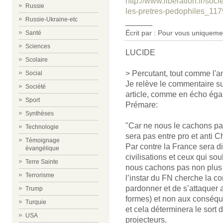
http://www.liberation.fr/soc
Russie
les-pretres-pedophiles_11
Russie-Ukraine-etc
______
Écrit par : Pour vous uniquemen
Santé
Sciences
LUCIDE
Scolaire
> Percutant, tout comme l'
Social
Je relève le commentaire sui
Société
article, comme en écho éga
Sport
Prémare:
Synthèses
"Car ne nous le cachons pas
Technologie
sera pas entre pro et anti Ch
Témoignage
Par contre la France sera d
évangélique
civilisations et ceux qui s
Terre Sainte
nous cachons pas non plus d
Terrorisme
l’instar du FN cherche la co
pardonner et de s’attaquer 
Trump
formes) et non aux conséquen
Turquie
et cela déterminera le sort 
USA
projecteurs.