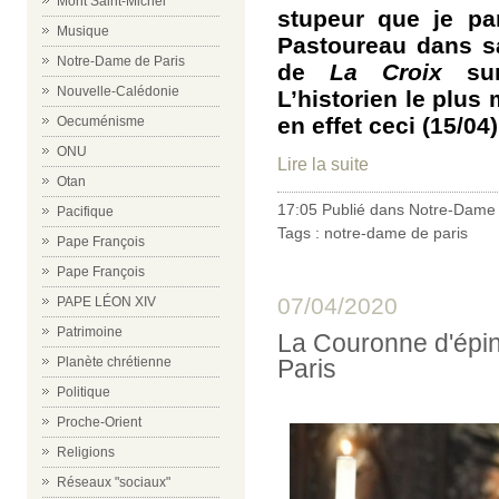
Mont Saint-Michel
stupeur que je pa
Musique
Pastoureau dans s
Notre-Dame de Paris
de
La Croix
su
Nouvelle-Calédonie
L’historien le plus
en effet ceci (15/04)
Oecuménisme
ONU
Lire la suite
Otan
17:05 Publié dans
Notre-Dame 
Pacifique
Tags :
notre-dame de paris
Pape François
Pape François
07/04/2020
PAPE LÉON XIV
Patrimoine
La Couronne d'épi
Paris
Planète chrétienne
Politique
Proche-Orient
Religions
Réseaux "sociaux"