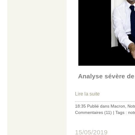
Analyse sévère de
Lire la suite
18:35 Publié dans
Macron
,
Not
Commentaires (11)
| Tags :
not
15/05/2019