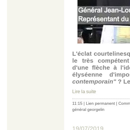
L'éclat courtelines
le très compétent
d'une flèche à l'i
élyséenne d'imp
contemporain"
? Le
Lire la suite
11:15 |
Lien permanent
|
Comme
général georgelin
19/07/2019