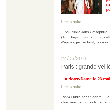
m
p
Lire la suite
11:26 Publié dans
Cathophilie
,
(16)
| Tags :
golgota picnic
,
cat
d'épines
,
jésus-christ
,
passion d
24/05/2011
Paris : grande veill
...à Notre-Dame le 26 mai
Lire la suite
19:23 Publié dans
Société
|
Lie
christianisme
,
notre-dame de p