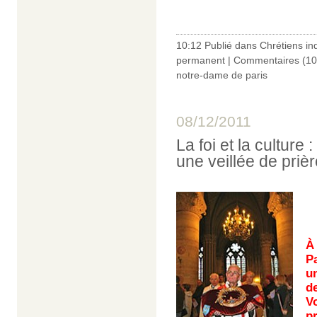
10:12 Publié dans
Chrétiens in
permanent
|
Commentaires (10
notre-dame de paris
08/12/2011
La foi et la culture
une veillée de priè
À
Pa
un
d
V
p