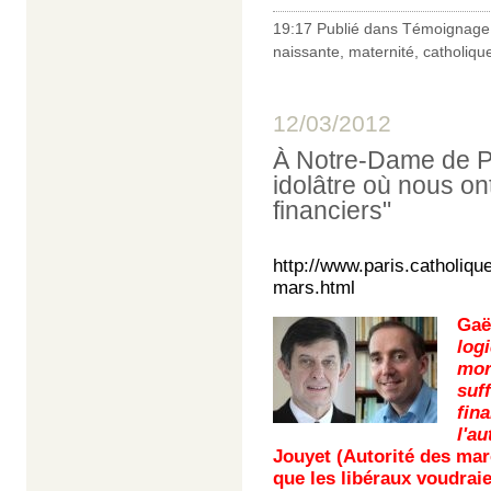
19:17 Publié dans
Témoignage 
naissante
,
maternité
,
catholiqu
12/03/2012
À Notre-Dame de Par
idolâtre où nous o
financiers"
http://www.paris.catholiq
mars.html
Gaë
log
mor
suf
fin
l'au
Jouyet (Autorité des ma
que les libéraux voudraie