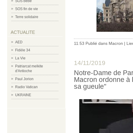
SOS bébé
SOS fin de vie
Terre solidaire
ACTUALITE
AED
11:53 Publié dans
Macron
|
Lie
Fidèle 34
La Vie
14/11/2019
Patriarcat melkite
Notre-Dame de Pari
d'Antioche
Macron ordonne à l'
Paul Jorion
sa gueule"
Radio Vatican
UKRAINE