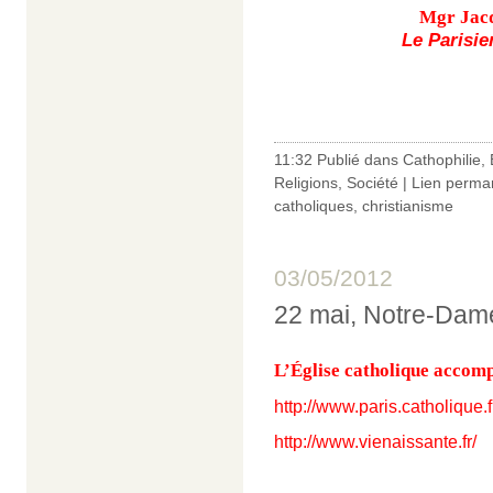
Mgr Jacq
Le Parisie
11:32 Publié dans
Cathophilie
,
Religions
,
Société
|
Lien perma
catholiques
,
christianisme
03/05/2012
22 mai, Notre-Dame 
L’Église catholique accomp
http://www.paris.catholique.
http://www.vienaissante.fr/