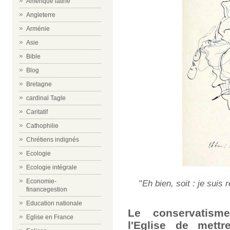
Amérique latine
Angleterre
Arménie
Asie
Bible
Blog
Bretagne
cardinal Tagle
Caritatif
Cathophilie
Chrétiens indignés
Ecologie
Ecologie intégrale
Economie-
"
Eh bien, soit : je suis 
financegestion
Education nationale
Le conservatisme
Eglise en France
l'Eglise de mett