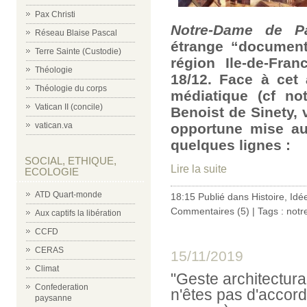
Pax Christi
Notre-Dame de Pa
Réseau Blaise Pascal
étrange “documenta
Terre Sainte (Custodie)
région Ile-de-Fra
Théologie
18/12. Face à cet
Théologie du corps
médiatique (cf no
Vatican II (concile)
Benoist de Sinety, 
vatican.va
opportune mise au
quelques lignes :
SOCIAL, ETHIQUE,
Lire la suite
ECOLOGIE
ATD Quart-monde
18:15 Publié dans
Histoire
,
Idé
Commentaires (5)
| Tags :
notr
Aux captifs la libération
CCFD
CERAS
15/11/2019
Climat
"Geste architectura
Confederation
n'êtes pas d'accord
paysanne