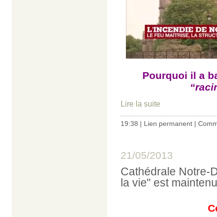
Pourquoi il a b
“raci
Lire la suite
19:38 |
Lien permanent
|
Comme
21/05/2013
Cathédrale Notre-Da
la vie" est mainten
C