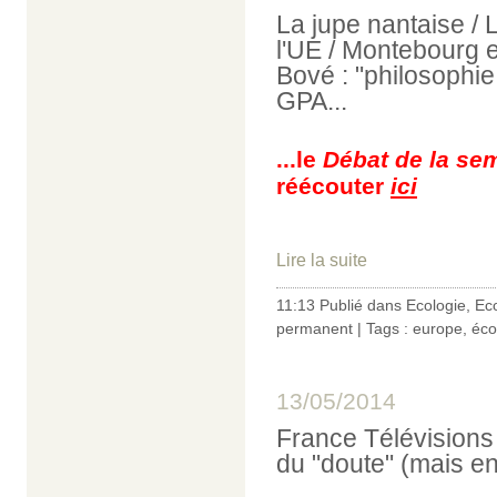
La jupe nantaise / 
l'UE / Montebourg e
Bové : "philosophie
GPA...
...le
Débat de la se
réécouter
ici
Lire la suite
11:13 Publié dans
Ecologie
,
Ec
permanent
| Tags :
europe
,
éc
13/05/2014
France Télévisions 
du "doute" (mais en