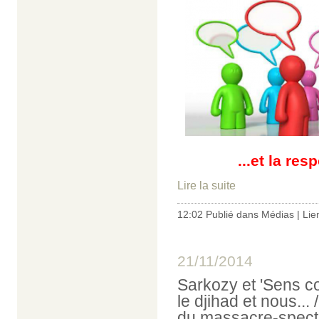
...et la re
Lire la suite
12:02 Publié dans
Médias
|
Lie
21/11/2014
Sarkozy et 'Sens c
le djihad et nous..
du massacre-specta