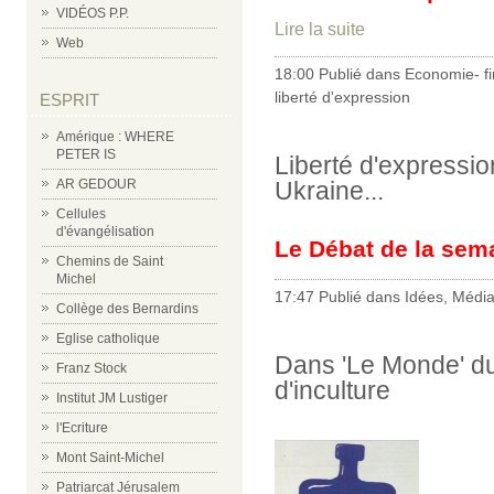
VIDÉOS P.P.
Lire la suite
Web
18:00 Publié dans
Economie- f
liberté d'expression
ESPRIT
Amérique : WHERE
PETER IS
Liberté d'expressio
AR GEDOUR
Ukraine...
Cellules
d'évangélisation
Le Débat de la sem
Chemins de Saint
Michel
17:47 Publié dans
Idées
,
Médi
Collège des Bernardins
Eglise catholique
Dans 'Le Monde' du
Franz Stock
d'inculture
Institut JM Lustiger
l'Ecriture
Mont Saint-Michel
Patriarcat Jérusalem