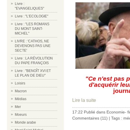
Livre :
"EVANGELIQUES"
Livre : "L'ECOLOGIE"
Livre : "LES ROMANS
DU MONT SAINT-
MICHEL"
LIVRE : 'CATHOS, NE
DEVENONS PAS UNE
SECTE'
Livre : LA RÉVOLUTION
DU PAPE FRANÇOIS
Livre : "BENOÎT XVI ET
LE PLAN DE DIEU"
"Ce n'est pas p
d'acquérir le
Loisirs
journ
Macron
Médias
Lire la suite
Mer
17:22 Publié dans
Economie- f
Moeurs
Commentaires (11)
| Tags :
méd
Monde arabe