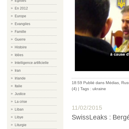
Eglises
En 2012
Europe
Evangiles
Famille
Guerre
Histoire
Idées
Intelligence artificielle
Iran
Irlande
18:59 Publié dans
Médias
,
Russ
Italie
(4)
| Tags :
ukraine
Justice
La crise
11/02/2015
Liban
SwissLeaks : Bergé
Libye
Liturgie