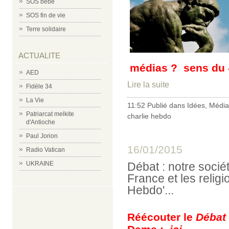
SOS bébé
SOS fin de vie
Terre solidaire
ACTUALITE
médias ? sens du
AED
Lire la suite
Fidèle 34
La Vie
11:52 Publié dans
Idées
,
Média
Patriarcat melkite
charlie hebdo
d'Antioche
Paul Jorion
16/01/2015
Radio Vatican
Débat : notre sociét
UKRAINE
France et les religi
Hebdo'...
Réécouter le
Débat