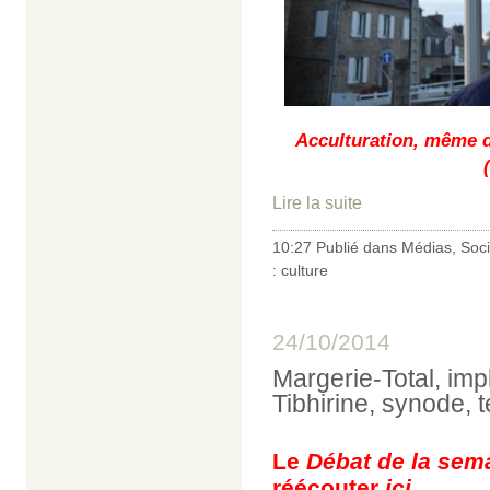
Acculturation, même d
Lire la suite
10:27 Publié dans
Médias
,
Soci
:
culture
24/10/2014
Margerie-Total, im
Tibhirine, synode, 
Le
Débat de la sem
réécouter
ici