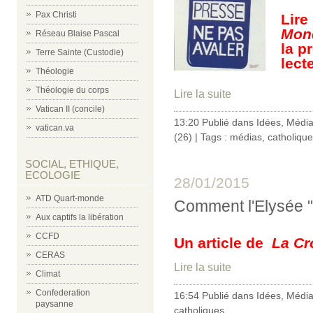
Pax Christi
Lire
Mon
Réseau Blaise Pascal
la p
Terre Sainte (Custodie)
lect
Théologie
Théologie du corps
Lire la suite
Vatican II (concile)
13:20 Publié dans
Idées
,
Médi
vatican.va
(26)
| Tags :
médias
,
catholiqu
SOCIAL, ETHIQUE,
ECOLOGIE
28/01/2015
ATD Quart-monde
Comment l'Elysée "
Aux captifs la libération
CCFD
Un article de
La Cr
CERAS
Lire la suite
Climat
Confederation
16:54 Publié dans
Idées
,
Médi
paysanne
catholiques