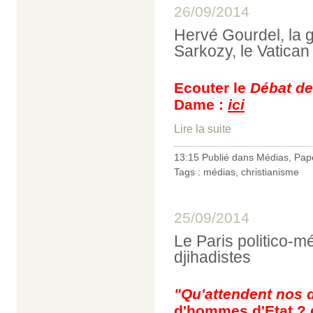
26/09/2014
Hervé Gourdel, la g
Sarkozy, le Vatican
Ecouter le
Débat de
Dame :
ici
Lire la suite
13:15 Publié dans
Médias
,
Pap
Tags :
médias
,
christianisme
25/09/2014
Le Paris politico-m
djihadistes
"Qu'attendent nos d
d'hommes d'Etat ? 