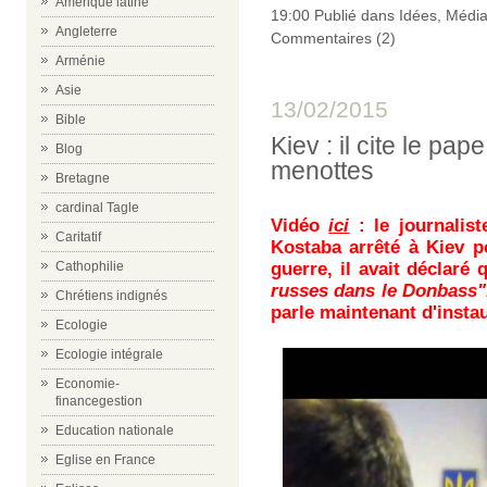
Amérique latine
19:00 Publié dans
Idées
,
Médi
Angleterre
Commentaires (2)
Arménie
Asie
13/02/2015
Bible
Kiev : il cite le pap
Blog
menottes
Bretagne
cardinal Tagle
Vidéo
ici
: le journalis
Caritatif
Kostaba arrêté à Kiev 
Cathophilie
guerre, il avait déclaré 
russes dans le Donbass"
Chrétiens indignés
parle maintenant d'instau
Ecologie
Ecologie intégrale
Economie-
financegestion
Education nationale
Eglise en France