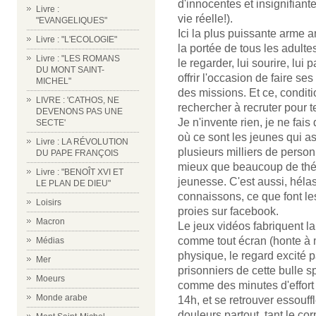
d'innocentes et insignifian
Livre :
vie réelle!).
"EVANGELIQUES"
Ici la plus puissante arme an
Livre : "L'ECOLOGIE"
la portée de tous les adult
Livre : "LES ROMANS
le regarder, lui sourire, lui 
DU MONT SAINT-
offrir l'occasion de faire s
MICHEL"
des missions. Et ce, condit
LIVRE : 'CATHOS, NE
rechercher à recruter pour te
DEVENONS PAS UNE
Je n'invente rien, je ne fais
SECTE'
où ce sont les jeunes qui as
Livre : LA RÉVOLUTION
plusieurs milliers de person
DU PAPE FRANÇOIS
mieux que beaucoup de théra
Livre : "BENOÎT XVI ET
jeunesse. C'est aussi, hél
LE PLAN DE DIEU"
connaissons, ce que font le
Loisirs
proies sur facebook.
Macron
Le jeux vidéos fabriquent 
comme tout écran (honte à m
Médias
physique, le regard excité pa
Mer
prisonniers de cette bulle s
Moeurs
comme des minutes d'effort 
Monde arabe
14h, et se retrouver essouf
douleurs partout, tant le cor