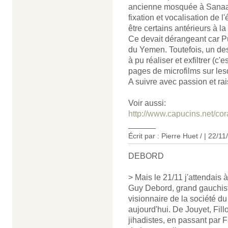
ancienne mosquée à Sanaa,
fixation et vocalisation de l
être certains antérieurs à l
Ce devait dérangeant car Pui
du Yemen. Toutefois, un de
à pu réaliser et exfiltrer (c'
pages de microfilms sur lesq
A suivre avec passion et rai
Voir aussi:
http://www.capucins.net/cor
______
Écrit par : Pierre Huet / | 22/1
DEBORD
> Mais le 21/11 j'attendais 
Guy Debord, grand gauchiste
visionnaire de la société du
aujourd'hui. De Jouyet, Fil
jihadistes, en passant par F