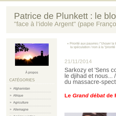
Patrice de Plunkett : le bl
"face à l'idole Argent" (pape Franço
« Priorité aux pauvres / "choyer la t
la spéculation / non à la "priorité
21/11/2014
Sarkozy et 'Sens c
À propos
le djihad et nous..
CATÉGORIES
du massacre-specta
Afghanistan
Le
Grand débat
de 
Afrique
Agriculture
Allemagne