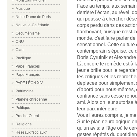
Mont Saint-Michel
Face au temps, aux semain
Musique
derrière l'écran, au réveil
Notre-Dame de Paris
qui pousse à chercher déses
corps perdu dans des act
Nouvelle-Calédonie
flamboyant, puisque n'est-ce
Oecuménisme
monde, c'est faire parler de
ONU
sensationnel. Cette culture
Otan
contemporain s'épuise, ce 
Boris Cyrulnik et Alexandre
Pacifique
Là encore le remède est à l
Pape François
jeune brille pour le regarde
Pape François
les critiques et les reproc
déplacée pour simplement di
PAPE LÉON XIV
d'abord pour nous-mêmes, ens
Patrimoine
confiance sans cesse renouv
Planète chrétienne
ami. Alors on leur autorise à
Politique
leur paix intérieure.
Vous l'aurez compris, je m
Proche-Orient
Sur le plan neurologique en
Religions
qu'un avis: à l'âge où le c
Réseaux "sociaux"
gestes répétés du quotidie