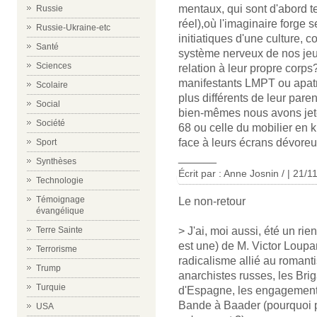
mentaux, qui sont d'abord 
Russie
réel),où l'imaginaire forge s
Russie-Ukraine-etc
initiatiques d'une culture, c
Santé
système nerveux de nos jeu
Sciences
relation à leur propre corp
manifestants LMPT ou apatri
Scolaire
plus différents de leur par
Social
bien-mêmes nous avons jetés
Société
68 ou celle du mobilier en k
face à leurs écrans dévoreu
Sport
______
Synthèses
Écrit par : Anne Josnin / | 21/
Technologie
Témoignage
Le non-retour
évangélique
> J'ai, moi aussi, été un rie
Terre Sainte
est une) de M. Victor Loupa
Terrorisme
radicalisme allié au romant
Trump
anarchistes russes, les Brig
Turquie
d'Espagne, les engagements
Bande à Baader (pourquoi pa
USA