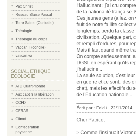
Hallucinant : j'ai cru compr
Pax Christi
de la nationalité française. 
Réseau Blaise Pascal
Ces jeunes gens (allez, on v
Terre Sainte (Custodie)
fruit de notre faillite collect
longtemps, perdu la classe
Théologie
civilisation...Quelque part,
Théologie du corps
et rempli d'ordures, pour re
Vatican II (concile)
Mais il faut quand même trai
vatican.va
On compte sérieusement les la
DGSI, en espérant qu'ils re
j'hallucine...
SOCIAL, ETHIQUE,
La seule solution, c'est le
ECOLOGIE
en guerre et ce sont...des 
ATD Quart-monde
chat), mais les effectifs d
de l'Education nationale...
Aux captifs la libération
______
CCFD
Écrit par : Feld / | 22/11/2014
CERAS
Climat
Cher Patrice,
Confederation
> Comme l'insinuait Victor d
paysanne