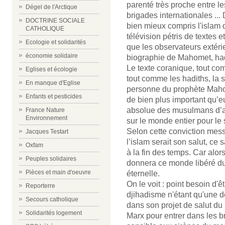
parenté très proche entre les
Dégel de l'Arctique
brigades internationales ..
DOCTRINE SOCIALE
bien mieux compris l'islam
CATHOLIQUE
télévision pétris de textes et
Ecologie et solidarités
que les observateurs extéri
économie solidaire
biographie de Mahomet, had
Le texte coranique, tout co
Eglises et écologie
tout comme les hadiths, la 
En manque d'Eglise
personne du prophète Mahom
Enfants et pesticides
de bien plus important qu’e
absolue des musulmans d’avo
France Nature
Environnement
sur le monde entier pour le 
Selon cette conviction mess
Jacques Testart
l’islam serait son salut, ce s
Oxfam
à la fin des temps. Car alor
Peuples solidaires
donnera ce monde libéré du 
Pièces et main d'oeuvre
éternelle.
On le voit : point besoin d'ê
Reporterre
djihadisme n'étant qu'une d
Secours catholique
dans son projet de salut du m
Solidarités logement
Marx pour entrer dans les bri