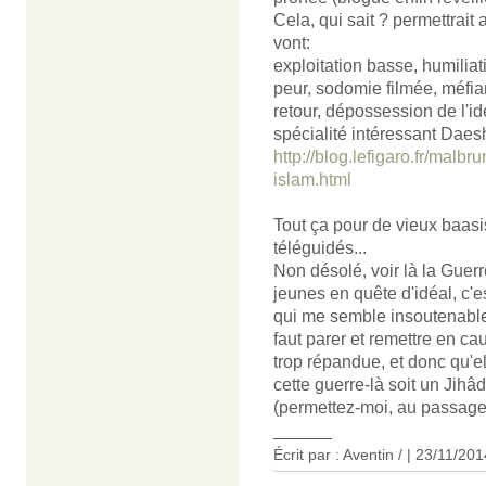
Cela, qui sait ? permettrait
vont:
exploitation basse, humiliat
peur, sodomie filmée, méfian
retour, dépossession de l'id
spécialité intéressant Daes
http://blog.lefigaro.fr/malb
islam.html
Tout ça pour de vieux baas
téléguidés...
Non désolé, voir là la Guer
jeunes en quête d'idéal, c'
qui me semble insoutenable, 
faut parer et remettre en ca
trop répandue, et donc qu'el
cette guerre-là soit un Jih
(permettez-moi, au passage, 
______
Écrit par :
Aventin /
| 23/11/201