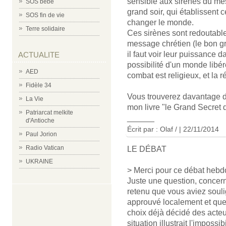
sensible aux sirènes du me
SOS bébé
grand soir, qui établissent 
SOS fin de vie
changer le monde.
Terre solidaire
Ces sirènes sont redoutable
message chrétien (le bon gra
il faut voir leur puissance 
ACTUALITE
possibilité d'un monde libér
AED
combat est religieux, et la 
Fidèle 34
Vous trouverez davantage d
La Vie
mon livre "le Grand Secret d
Patriarcat melkite
______
d'Antioche
Écrit par :
Olaf /
| 22/11/2014
Paul Jorion
Radio Vatican
LE DÉBAT
UKRAINE
> Merci pour ce débat hebdo
Juste une question, concern
retenu que vous aviez souli
approuvé localement et que 
choix déjà décidé des acteur
situation illustrait l'impossi