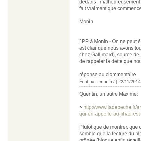
dedans : malheureusement c
fait vraiment que commencer
Monin
[ PP à Monin - On ne peut êt
est clair que nous avons tou
chez Gallimard), source de 
de rappeler la dette que nou
réponse au ciommentaire
Écrit par : monin / | 22/11/2014
Quentin, un autre Maxime:
>
http://www.ladepeche.fr/a
qui-en-appelle-au-jihad-es
Plutôt que de montrer, que d
semble que la lecture du bl
prônée (blogue enfin réveill