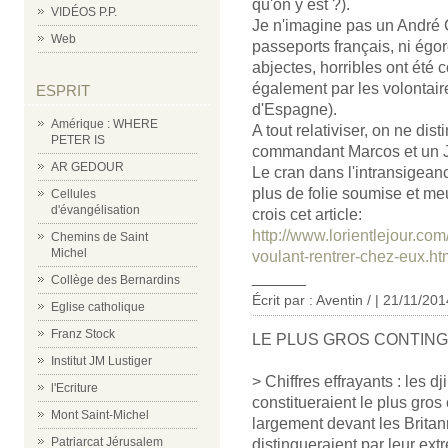
qu'on y est ?).
VIDÉOS P.P.
Je n'imagine pas un André 
Web
passeports français, ni égo
abjectes, horribles ont été 
également par les volontair
ESPRIT
d'Espagne).
Amérique : WHERE
A tout relativiser, on ne dis
PETER IS
commandant Marcos et un J
AR GEDOUR
Le cran dans l'intransigeanc
plus de folie soumise et meu
Cellules
d'évangélisation
crois cet article:
http://www.lorientlejour.com/
Chemins de Saint
Michel
voulant-rentrer-chez-eux.ht
______
Collège des Bernardins
Écrit par :
Aventin /
| 21/11/201
Eglise catholique
Franz Stock
LE PLUS GROS CONTIN
Institut JM Lustiger
> Chiffres effrayants : les dji
l'Ecriture
constitueraient le plus gros
Mont Saint-Michel
largement devant les Britan
Patriarcat Jérusalem
distingueraient par leur ext