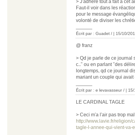
> J'adhère tout à fait à cet ar
Faut-il voir dans les réac
pour le message évangéliq
volonté de diviser les chrét
______
Écrit par : Guadet / | 15/10/20
@ franz
> Qd je parle de ce journal 
c.." ou en parlant "des déli
longtemps, qd ce journal di
mariant un couple qui avait 
______
Écrit par : e levavasseur / | 15
LE CARDINAL TAGLE
> Ceci m'a l'air pas trop mal
http://www.lavie.fr/religion/
tagle-l-annee-qui-vient-va
______