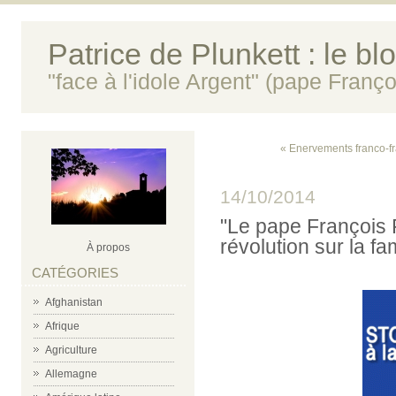
Patrice de Plunkett : le bl
"face à l'idole Argent" (pape Franço
« Enervements franco-f
14/10/2014
"Le pape François F
révolution sur la fam
À propos
CATÉGORIES
Afghanistan
Afrique
Agriculture
Allemagne