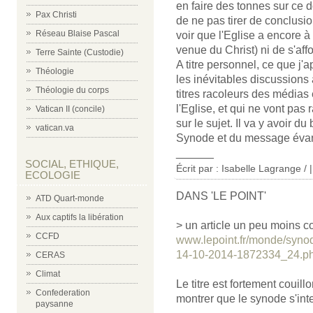
en faire des tonnes sur ce 
Pax Christi
de ne pas tirer de conclusio
Réseau Blaise Pascal
voir que l'Eglise a encore à
venue du Christ) ni de s'affol
Terre Sainte (Custodie)
A titre personnel, ce que j
Théologie
les inévitables discussions
Théologie du corps
titres racoleurs des médias
l'Eglise, et qui ne vont pas
Vatican II (concile)
sur le sujet. Il va y avoir d
vatican.va
Synode et du message évan
______
SOCIAL, ETHIQUE,
Écrit par : Isabelle Lagrange /
ECOLOGIE
DANS 'LE POINT'
ATD Quart-monde
Aux captifs la libération
> un article un peu moins c
CCFD
www.lepoint.fr/monde/synod
14-10-2014-1872334_24.p
CERAS
Climat
Le titre est fortement couill
Confederation
montrer que le synode s'int
paysanne