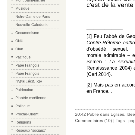
Mont Saint-Michel
c'est de la vente
Musique
Notre-Dame de Paris
__________
Nouvelle-Calédonie
Oecuménisme
[1] Feu l'abbé de Ge
ONU
Contre-Réforme catho
d'obsédé sexuel
Otan
morale admirable – et
Pacifique
Semen :
La sexuali
Pape François
Renaisssance 2004) 
Pape François
(Cerf 2014).
PAPE LÉON XIV
[2] Mais pas en accord
Patrimoine
en France...
Planète chrétienne
Politique
20:42 Publié dans
Eglises
,
Idée
Proche-Orient
Commentaires (10)
| Tags :
pap
Religions
Réseaux "sociaux"