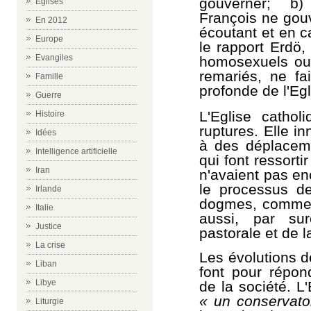
gouverner; b)
Eglises
François ne go
En 2012
écoutant et en ca
Europe
le rapport Erdö,
Evangiles
homosexuels ou 
remariés, ne fa
Famille
profonde de l'Eg
Guerre
L'Eglise catho
Histoire
ruptures. Elle i
Idées
à des déplaceme
Intelligence artificielle
qui font ressorti
Iran
n'avaient pas en
le processus d
Irlande
dogmes, comme 
Italie
aussi, par sur
Justice
pastorale et de l
La crise
Les évolutions d
Liban
font pour répon
Libye
de la société. L
« un conservato
Liturgie