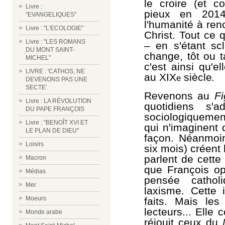
le croire (et 
Livre :
pieux en 2014
"EVANGELIQUES"
l'humanité à ren
Livre : "L'ECOLOGIE"
Christ. Tout ce 
Livre : "LES ROMANS
– en s'étant sc
DU MONT SAINT-
change, tôt ou t
MICHEL"
c'est ainsi qu'e
LIVRE : 'CATHOS, NE
au XIX
siècle
.
e
DEVENONS PAS UNE
SECTE'
Revenons au
Fi
Livre : LA RÉVOLUTION
quotidiens
s'ad
DU PAPE FRANÇOIS
sociologiquemen
Livre : "BENOÎT XVI ET
qui n'imaginent
LE PLAN DE DIEU"
façon. Néanmoin
Loisirs
six mois) créent
parlent de cette
Macron
que François o
Médias
pensée cathol
Mer
laxisme. Cette 
Moeurs
faits. Mais les
lecteurs... Elle
Monde arabe
réjouit ceux du