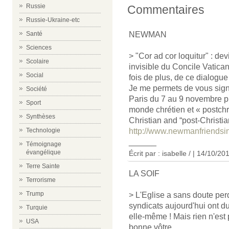
Russie
Commentaires
Russie-Ukraine-etc
NEWMAN
Santé
Sciences
> "Cor ad cor loquitur" : de
Scolaire
invisible du Concile Vatica
Social
fois de plus, de ce dialogue
Je me permets de vous sign
Société
Paris du 7 au 9 novembre 
Sport
monde chrétien et « postch
Synthèses
Christian and “post-Christi
http://www.newmanfriendsin
Technologie
______
Témoignage
évangélique
Écrit par : isabelle / | 14/10/20
Terre Sainte
LA SOIF
Terrorisme
Trump
> L'Eglise a sans doute per
syndicats aujourd'hui ont du
Turquie
elle-même ! Mais rien n'est p
USA
bonne vôtre .