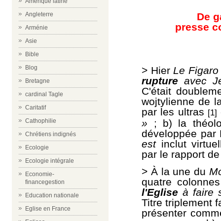
Amérique latine
De g
Angleterre
presse c
Arménie
Asie
Bible
Blog
> Hier
Le Figaro
rupture
avec Je
Bretagne
C'était doubleme
cardinal Tagle
wojtylienne de la
Caritatif
par les ultras
[1]
»
; b) la théolo
Cathophilie
développée par
Chrétiens indignés
est
inclut virtu
Ecologie
par le rapport d
Ecologie intégrale
> À la une du
M
Economie-
quatre colonne
financegestion
l'Eglise
à faire 
Education nationale
Titre triplement 
Eglise en France
présenter com