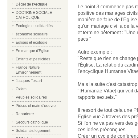
Dégel de l'Arctique
Le point 3 commence pas mal
positive des mariages civils "
DOCTRINE SOCIALE
CATHOLIQUE
manière de faire de l'Eglise 
qu'un mariage civil a de la va
Ecologie et solidarités
et termine bêtement : "Une 
économie solidaire
pacs "
Eglises et écologie
En manque d'Eglise
Autre exemple :
"Reste que rien ne change 
Enfants et pesticides
l'Église. La relatio du card
France Nature
l'encyclique Humanae Vita
Environnement
Jacques Testart
Mais la suite c'est catastro
Oxfam
"[Humanae Vitae] qui voit da
rapports sexuels."
Peuples solidaires
Pièces et main d'oeuvre
Il ressort de tout cela u
Reporterre
Eglise vue à travers des pr
Secours catholique
Si l'on ne va pas vers des g
ces idées préconçues.
Solidarités logement
Créer un cycle de conférenc