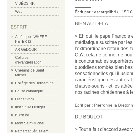
VIDÉOS P.P.
______
Écrit par : escargolibri / | 15/1
Web
BIEN AU-DELÀ
ESPRIT
> Eh oui, le pape François e
Amérique : WHERE
PETER IS
médiatique suscitée par le
l'extraordinaire retour des z
AR GEDOUR
Qu'à cela ne tienne; ne pou
Cellules
incontournables superhéros,
d'évangélisation
quotidiens tombés bien bas
Chemins de Saint
sensationnelles qui illusion
Michel
caractéristique des autres:
Collège des Bernardins
chauve-souris - et les athées
Eglise catholique
nos racines chrétiennes à l
______
Franz Stock
Écrit par : Pierronne la Breton
Institut JM Lustiger
l'Ecriture
DU BOULOT
Mont Saint-Michel
> Tout à fait d'accord avec 
Patriarcat Jérusalem