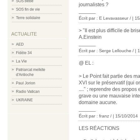
SOS bébé
journalistes ?
SOS fin de vie
______
Écrit par : E Levavasseur / | 1
Terre solidaire
> "Il est plus difficile de b
ACTUALITE
A.Einstein
______
AED
Écrit par : Serge Lellouche / |
Fidèle 34
La Vie
@ EL :
Patriarcat melkite
d'Antioche
> Le Point fait partie des 
XVI sur le préservatif (qui
Paul Jorion
...." ; reprendre des propos 
Radio Vatican
grave ou une mauvaise inten
UKRAINE
domaine aucune.
______
Écrit par : franz / | 15/10/2014
LES RÉACTIONS