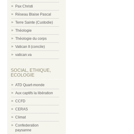
Pax Christi
Réseau Blaise Pascal
Terre Sainte (Custodie)
Théologie
Théologie du corps
Vatican II (concile)
vatican.va
SOCIAL, ETHIQUE,
ECOLOGIE
ATD Quart-monde
Aux captifs la libération
CCFD
CERAS
Climat
Confederation
paysanne