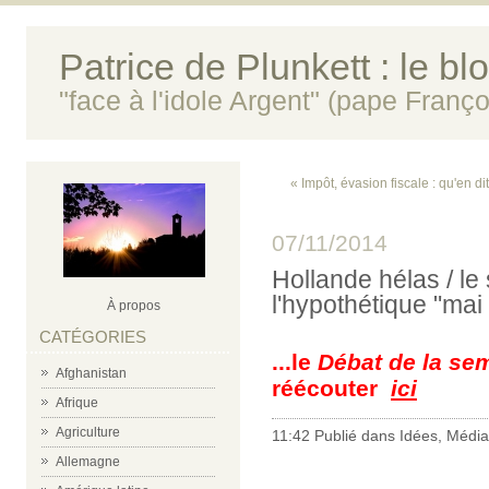
Patrice de Plunkett : le bl
"face à l'idole Argent" (pape Franço
« Impôt, évasion fiscale : qu'en dit
07/11/2014
Hollande hélas / l
l'hypothétique "mai
À propos
CATÉGORIES
...le
Débat de la se
Afghanistan
réécouter
ici
Afrique
Agriculture
11:42 Publié dans
Idées
,
Média
Allemagne