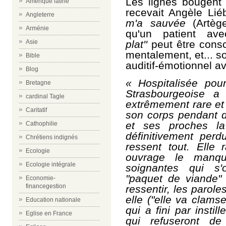
Les
lignes bougent
Amérique latine
recevait Angèle Lié
Angleterre
m'a sauvée
(Artèg
Arménie
qu'un patient a
Asie
plat''
peut être consc
mentalement, et... s
Bible
auditif-émotionnel a
Blog
«
Hospitalisée pou
Bretagne
Strasbourgeoise a
cardinal Tagle
extrêmement rare et 
Caritatif
son corps pendant 
et ses proches la
Cathophilie
définitivement perd
Chrétiens indignés
ressent tout. Elle
Ecologie
ouvrage le manqu
Ecologie intégrale
soignantes qui s
"paquet de viande" 
Economie-
financegestion
ressentir, les parol
elle ("elle va clamse
Education nationale
qui a fini par insti
Eglise en France
qui refuseront d