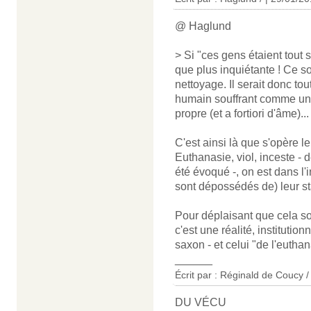
@ Haglund
> Si "ces gens étaient tout 
que plus inquiétante ! Ce s
nettoyage. Il serait donc to
humain souffrant comme un 
propre (et a fortiori d'âme)...
C'est ainsi là que s'opère l
Euthanasie, viol, inceste - 
été évoqué -, on est dans l'
sont dépossédés de) leur st
Pour déplaisant que cela soit
c'est une réalité, institutio
saxon - et celui "de l'eutha
______
Écrit par : Réginald de Coucy /
DU VÉCU