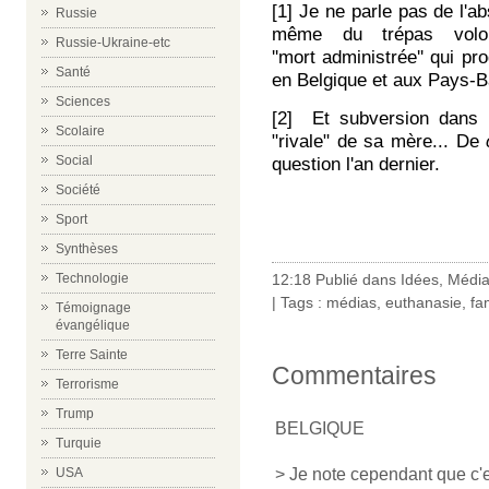
[1] Je ne parle pas
de l'a
Russie
même du trépas volon
Russie-Ukraine-etc
''mort administrée''
qui pro
Santé
en Belgique et aux Pays-B
Sciences
[2] Et subversion dans l'e
Scolaire
"rivale" de sa mère... De
Social
question l'an dernier.
Société
Sport
Synthèses
Technologie
12:18 Publié dans
Idées
,
Médi
| Tags :
médias
,
euthanasie
,
fa
Témoignage
évangélique
Terre Sainte
Commentaires
Terrorisme
Trump
BELGIQUE
Turquie
USA
> Je note cependant que c'