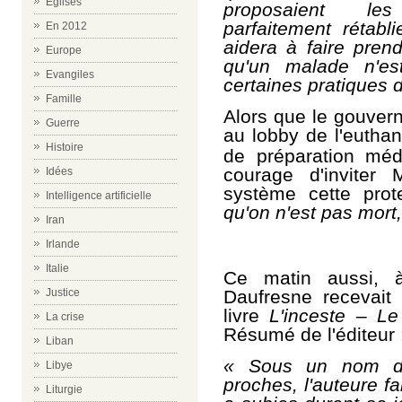
Eglises
proposaient les
parfaitement rétabl
En 2012
aidera à faire pre
Europe
qu'un malade n'es
Evangiles
certaines pratiques 
Famille
Alors que le gouvern
Guerre
au lobby de l'eutha
Histoire
de préparation médi
courage d'inviter
Idées
système cette prot
Intelligence artificielle
qu'on n'est pas mort, 
Iran
Irlande
Italie
Ce matin aussi, 
Justice
Daufresne recevait
livre
L'inceste –
Le
La crise
Résumé de l'éditeur 
Liban
«
Sous un nom d'
Libye
proches, l'auteure fai
Liturgie