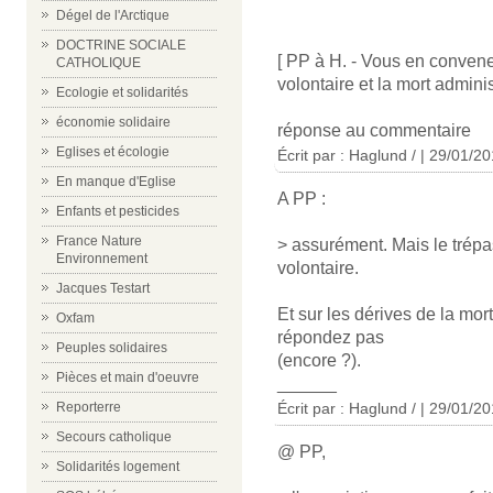
Dégel de l'Arctique
DOCTRINE SOCIALE
[ PP à H. - Vous en convene
CATHOLIQUE
volontaire et la mort adminis
Ecologie et solidarités
économie solidaire
réponse au commentaire
Eglises et écologie
Écrit par : Haglund / | 29/01/2
En manque d'Eglise
A PP :
Enfants et pesticides
France Nature
> assurément. Mais le trépa
Environnement
volontaire.
Jacques Testart
Et sur les dérives de la mo
Oxfam
répondez pas
Peuples solidaires
(encore ?).
Pièces et main d'oeuvre
______
Reporterre
Écrit par : Haglund / | 29/01/2
Secours catholique
@ PP,
Solidarités logement