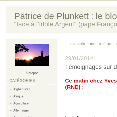
Patrice de Plunkett : le bl
"face à l'idole Argent" (pape Franço
« "Journée de retrait de l'école" :
29/01/2014
Témoignages sur de
À propos
Ce matin chez Yves
CATÉGORIES
(RND) :
Afghanistan
Afrique
Agriculture
Allemagne