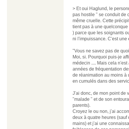
> Et oui Haglund, le person
pas hostile " se conduit de 
même cruelle. Cette précipita
tient pas à une quelconque 
) parce que les soignants o
ni l'impuissance. C'est une e
"Vous ne savez pas de quoi 
Moi, si. Pourquoi puis-je af
médecin .... Mais cela n'e
années de fréquentation de
de réanimation au moins à u
en cumulés dans des service
J'ai donc, de mon point de 
"malade " et de son entoura
parents).
Croyez le ou non, j'ai acco
deux à quatre heures (sauf 
mains) et j'ai une connaiss