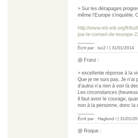
> Sur les dérapages progres
même l'Europe s'inquiète. C'e
http://www.ieb-eib.org/fr/b
par-le-conseil-de-leurope-2
______
Écrit par : luc2 / | 31/01/2014
@ Franz :
> excellente réponse à la vi
Que je ne suis pas. Je n'ai 
d'autrui n'a rien à voir là d
Les circonstances (heureusem
Il faut avoir le courage, qu
non à la personne, donc la c
______
Écrit par : Haglund / | 31/01/2
@ Roque :