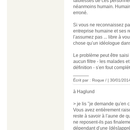
faiblesses de ces personnels 
néanmoins humain. Humain veu
erroné.
Si vous ne reconnaissez pas 
entreprise humaine et ses r
l'assumez pas ... libre à vo
chose qu'un idéologue dans
Le problème peut être saisi
aucun filtre - les malades e
définition - s'en fout compl
______
Écrit par : Roque / | 30/01/201
à Haglund
> je lis "je demande qu'en 
Vous avez entièrement rais
reste à savoir à l'aune de q
ne reposent-ils pas finaleme
dépendant d'une {dés]appréc