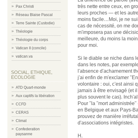
très nette entre ceux, en gro
Pax Christi
leurs proches — et les aut
Réseau Blaise Pascal
moins facile…Moi, je ne su
Terre Sainte (Custodie)
cas de nécessité, on me donn
Théologie
m'imposera pas une décision
meilleure, du moins la moi
Théologie du corps
pour moi.
Vatican II (concile)
vatican.va
Si le diable se niche dans 
dans les notes, par exemple
l'absence d'acharnement thé
SOCIAL, ETHIQUE,
ECOLOGIE
j'ai enfin de m'exclamer "Enf
volontaire : oui, c'est ainsi 
ATD Quart-monde
jamais à être envisagé (et i
Aux captifs la libération
plus souvent le cas). Inch'
Pour "la ''mort administrée''
CCFD
en Belgique et aux Pays-Bas.
CERAS
prouvez de manière irréfuta
Climat
d'associations intégristes.
Confederation
paysanne
H.