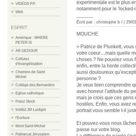
experimentale est le plus en 
VIDÉOS P.P.
notamment pour le 'locked-in
Web
______
Écrit par : christophe b / | 29/
ESPRIT
MOUCHE
Amérique : WHERE
PETER IS
> Patrice de Plunkett, vous 
AR GEDOUR
votre coeur…mais quelle m
Cellules
choses ? Ne pouviez vous fai
d'évangélisation
enfin, entre la honte collect
aussi douloureux qu'excepti
Chemins de Saint
Michel
personne ?
Je veux bien comprendre q
Collège des Bernardins
avec horreur l'attitude du pe
Eglise catholique
mais je crois que ces gens 
Franz Stock
hostiles. Enfin, vous avez 
Institut JM Lustiger
portrait vous semble t-il just
l'Ecriture
Et pouvez-vous nous lâcher
Mont Saint-Michel
passe sur votre blog.
Patriarcat Jérusalem
La différence de parole (ave