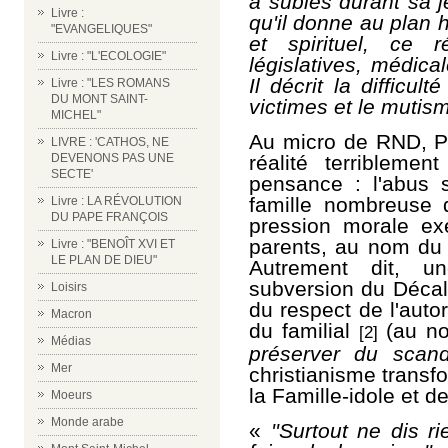
a subies durant sa 
Livre :
qu'il donne au plan 
"EVANGELIQUES"
et spirituel, ce ré
Livre : "L'ECOLOGIE"
législatives, médica
Il décrit la difficul
Livre : "LES ROMANS
DU MONT SAINT-
victimes et le mutism
MICHEL"
Au micro de RND, P
LIVRE : 'CATHOS, NE
DEVENONS PAS UNE
réalité t
erriblemen
SECTE'
pensance :
l'abus 
famille nombreuse d
Livre : LA RÉVOLUTION
DU PAPE FRANÇOIS
pression morale ex
parents, au nom du
Livre : "BENOÎT XVI ET
LE PLAN DE DIEU"
Autrement dit, un
subversion du Décal
Loisirs
du respect de l'autor
Macron
du familial
(au n
[2]
Médias
préserver du scanda
Mer
christianisme transf
la Famille-idole et de
Moeurs
Monde arabe
«
''
Surtout ne dis ri