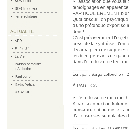
SOS bébé
> l'association que vous fa
témoignages en apparence si
SOS fin de vie
PARTICULIEREMENT bien
Terre solidaire
Quel obscur lien psychique 
d'une prétendue expertise m
ACTUALITE
donc!
C'est précisemment l'objet d
AED
possible la synthèse, d'en ré
Fidèle 34
Il y aura plein de surprise
les bien-pensants de gauche
La Vie
dans l'étroitesse de leur m
Patriarcat melkite
______
d'Antioche
Écrit par : Serge Lellouche / |
Paul Jorion
Radio Vatican
À PART ÇA
UKRAINE
> L'étroitesse de mon moi 
A part la correction fraterne
pensance qui permette tranq
d'accuser ses semblables d
______
Écrit par : Haglund / | 29/01/2