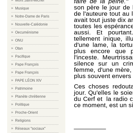
faire de la peine.
''
C
Mont Saint-Michel
son père le jour de l
Musique
de l'auteure tout au
Notre-Dame de Paris
avait tout juste dix 
Nouvelle-Calédonie
toutes les espéranc
aussi. Et pourtant
Oecuménisme
tellement inique, il
ONU
d'une lame, la tort
Otan
plus encore que p
l'inceste. Meurtris
Pacifique
silence sur un cr
Pape François
femme, d'une mère, d
Pape François
plus souvent envers e
PAPE LÉON XIV
Ces choses redouta
Patrimoine
jour. Qu'elles le soi
Planète chrétienne
du Cerf et la radio 
ce moment, est un s
Politique
Proche-Orient
Religions
_________
Réseaux "sociaux"