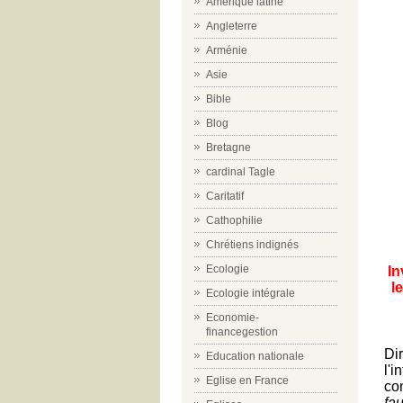
Amérique latine
Angleterre
Arménie
Asie
Bible
Blog
Bretagne
cardinal Tagle
Caritatif
Cathophilie
Chrétiens indignés
Ecologie
In
l
Ecologie intégrale
Economie-
financegestion
Di
Education nationale
l'
Eglise en France
co
fa