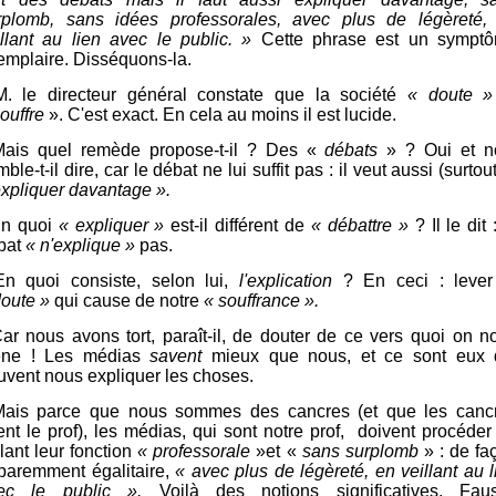
rplomb, sans idées professorales, avec plus de légèreté,
illant au lien avec le public. »
Cette phrase est un sympt
emplaire. Disséquons-la.
M. le directeur général constate que la société
« doute »
ouffre
». C'est exact. En cela au moins il est lucide.
Mais quel remède propose-t-il ? Des «
débats
» ? Oui et n
ble-t-il dire, car le débat ne lui suffit pas : il veut aussi (surtou
expliquer davantage ».
En quoi
« expliquer »
est-il différent de
« débattre »
? Il le dit 
bat
« n'explique »
pas.
En quoi consiste, selon lui,
l'explication
?
En ceci : lever
doute »
qui cause de notre
« souffrance ».
Car nous avons tort, paraît-il, de douter de ce vers quoi on n
ne ! Les médias
savent
mieux que nous, et ce sont eux 
uvent nous expliquer les choses.
Mais parce que nous sommes des cancres (et que les canc
ient le prof), les médias, qui sont notre prof, doivent procéder
lant leur fonction
« professorale
»et «
sans surplomb
» : de fa
paremment égalitaire,
« avec plus de légèreté, en veillant au l
ec le public ».
Voilà des notions significatives. Fau