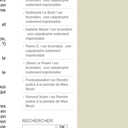
Incendies : une catastrophe
 en
nullement imprévisible
ôme
Guillaume Le Bizet /
sur
Incendies : une catastrophe
nullement imprévisible
et
Isabelle Meyer /
sur
Incendies
: une catastrophe nullement
on,
imprévisible
t ?)
Pierre O. /
sur
Incendies : une
catastrophe nullement
imprévisible
: le
Olivier Le Pivain /
sur
Incendies : une catastrophe
 le
nullement imprévisible
Fondudaviation
sur
Rendre
justice à la pensée de Marc
ous
Bloch
qui
Renaud Voyer /
sur
Rendre
justice à la pensée de Marc
res
Bloch
 en
çon
RECHERCHER
ien
sse