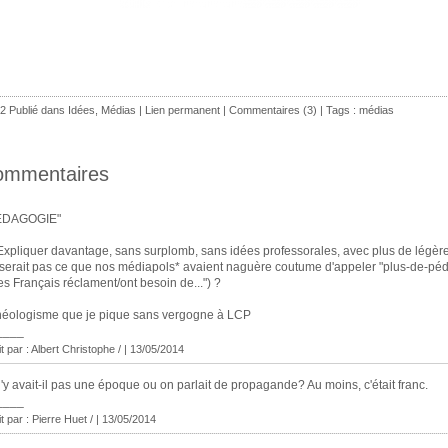
2 Publié dans
Idées
,
Médias
|
Lien permanent
|
Commentaires (3)
| Tags :
médias
ommentaires
ÉDAGOGIE"
Expliquer davantage, sans surplomb, sans idées professorales, avec plus de légère
serait pas ce que nos médiapols* avaient naguère coutume d'appeler "plus-de-pé
es Français réclament/ont besoin de...") ?
néologisme que je pique sans vergogne à LCP
____
it par : Albert Christophe / | 13/05/2014
'y avait-il pas une époque ou on parlait de propagande? Au moins, c'était franc.
____
it par : Pierre Huet / | 13/05/2014