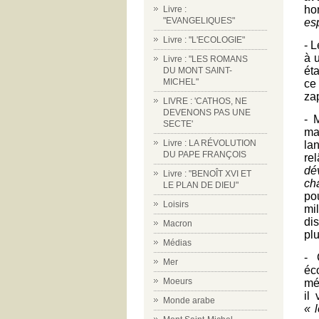
hor
Livre :
"EVANGELIQUES"
esp
Livre : "L'ECOLOGIE"
- 
à 
Livre : "LES ROMANS
éta
DU MONT SAINT-
MICHEL"
ce
za
LIVRE : 'CATHOS, NE
DEVENONS PAS UNE
- 
SECTE'
ma
Livre : LA RÉVOLUTION
la
DU PAPE FRANÇOIS
re
dé
Livre : "BENOÎT XVI ET
ch
LE PLAN DE DIEU"
pou
Loisirs
mi
di
Macron
plu
Médias
- 
Mer
éc
Moeurs
mé
il
Monde arabe
« 