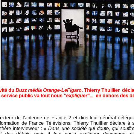
vité du
Buzz média Orange-LeFigaro,
Thierry Thuillier décl
e service public va tout nous
''
expliquer"...
en dehors des dé
recteur de l'antenne de France 2 et directeur général délégu
information de France Télévisions, Thierry Thuillier déclare à 
nfrère intervieweur :
« Dans une société qui doute, qui souffre,
ut des débats mais il faut aussi expliquer davantage, s