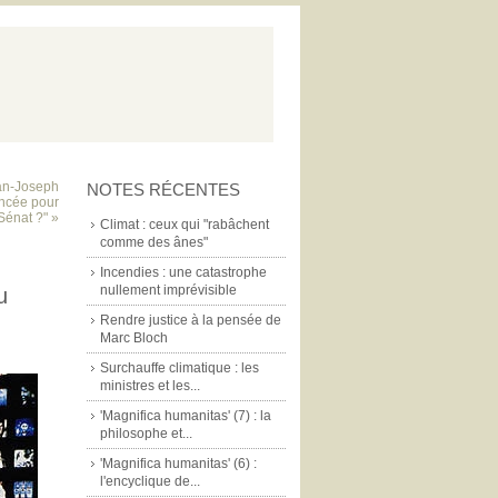
ean-Joseph
NOTES RÉCENTES
ancée pour
Sénat ?" »
Climat : ceux qui "rabâchent
comme des ânes"
Incendies : une catastrophe
nullement imprévisible
u
Rendre justice à la pensée de
Marc Bloch
Surchauffe climatique : les
ministres et les...
'Magnifica humanitas' (7) : la
philosophe et...
'Magnifica humanitas' (6) :
l'encyclique de...