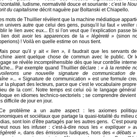
izontalité, ludisme, normativité douce et souriante : c'est le
Nou
rit du capitalisme
décrit naguère par Boltanski et Chiapello.
Les mots de Thuillier révèlent que la machine médiatique apparti
un univers autre que celui des gens, puisqu'il lui faut
« veiller
blir le lien avec eux... Et si l'on veut que l'explication passe b
 lien doit avoir les apparences de la
« légèreté »
(sinon n
pperions)
!
Voilà en quelle estime on nous tient.
Mais pour qu'il y ait
« lien »,
il faudrait que les servants de
chine aient quelque chose de commun avec le public. Or l
ngage se révèle incompréhensible dès que leur contrôle interne
lâche... Par exemple quand Thuillier déclare :
«
à la rentrée n
voilerons une nouvelle signature de communication de
aîne »...
« Signature de communication » est une formule cre
r la plupart des lecteurs, parce que c'est le vocabulaire propre
lieu de la com'. Notre temps est celui où le langage général
sloque en idiomes technico-sectoriels ; se comprendre devient
s difficile de jour en jour.
Ce problème a un autre aspect : les axiomes politiqu
onomiques et sociétaux que partage la quasi-totalité du milieu 
dias, sont loin d'être partagés par les autres gens. C'est pourq
 veut nous les infuser : c'est-à-dire nous les
« expliquer »
av
légèreté »,
dans des émissions ludiques,
hors des
« débats »