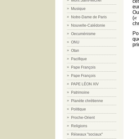
Mont Saint-Michel
ce
eu
Musique
Ou
Notre-Dame de Paris
(
« 
ch
Nouvelle-Calédonie
Po
Oecuménisme
qu
ONU
pr
Otan
Pacifique
Pape François
Pape François
PAPE LÉON XIV
Patrimoine
Planète chrétienne
Politique
Proche-Orient
Religions
Réseaux "sociaux"