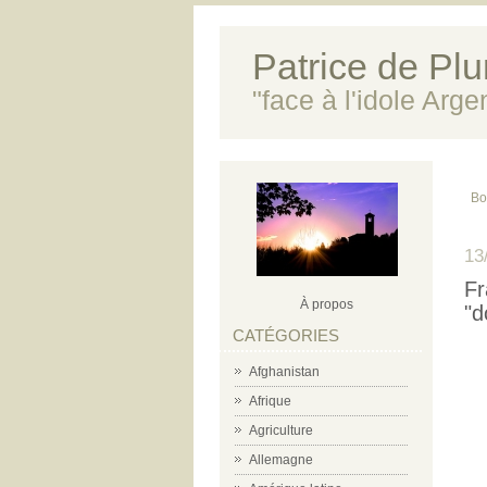
Patrice de Plun
"face à l'idole Arg
Boi
13
Fr
À propos
"d
CATÉGORIES
Afghanistan
Afrique
Agriculture
Allemagne