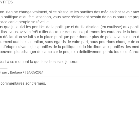
NTIFES
on, rien ne change vraiment, si ce n'est que les pontifes des médias font savoir aux
la politique et du fric : attention, vous avez réellement besoin de nous pour une p
icace car le peuple se réveille.
rs que jusqu'ici les pontifes de la politique et du fric disaient (en coulisse) aux pont
ias : vous avez intérêt à filer doux car c'est nous qui tenons les cordons de la bour
 la déclaration se fait sur la place publique pour donner plus de poids avec ce non-d
irement audible : attention, sans égards de votre part, nous pourrions changer de 
s l'étape suivante, les pontifes de la politique et du fric diront aux pontifes des méd
peuvent plus changer de camp car le peuple a définitivement perdu toute confianc
c'est à ce moment-là que les choses se joueront.
____
it par : Barbara / | 14/05/2014
 commentaires sont fermés.