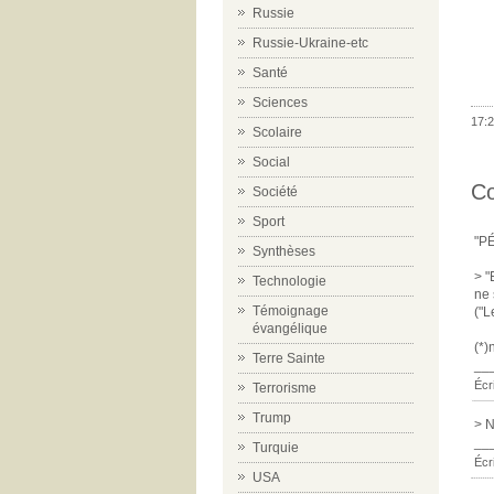
Russie
Russie-Ukraine-etc
Santé
Sciences
17:2
Scolaire
Social
C
Société
Sport
"P
Synthèses
> "
Technologie
ne 
Témoignage
("L
évangélique
(*)
Terre Sainte
__
Écr
Terrorisme
Trump
> N
__
Turquie
Écr
USA