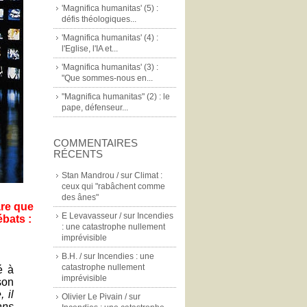
'Magnifica humanitas' (5) :
défis théologiques...
'Magnifica humanitas' (4) :
l'Eglise, l'IA et...
'Magnifica humanitas' (3) :
"Que sommes-nous en...
"Magnifica humanitas" (2) : le
pape, défenseur...
COMMENTAIRES
RÉCENTS
Stan Mandrou /
sur
Climat :
ceux qui "rabâchent comme
des ânes"
are que
E Levavasseur /
sur
Incendies
bats :
: une catastrophe nullement
imprévisible
B.H. /
sur
Incendies : une
catastrophe nullement
é à
imprévisible
son
 il
Olivier Le Pivain /
sur
ans