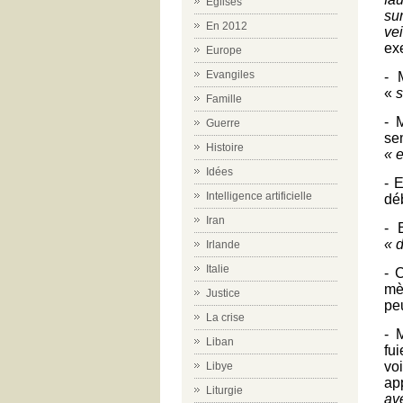
Eglises
su
En 2012
ve
ex
Europe
Evangiles
- 
«
s
Famille
- 
Guerre
sem
Histoire
« 
Idées
- 
Intelligence artificielle
dé
Iran
- 
« 
Irlande
Italie
- 
mè
Justice
pe
La crise
- 
Liban
fu
voi
Libye
ap
Liturgie
av