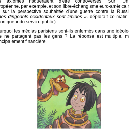
s axiomes risqueraient d'être controversés.
Sur l'Un
ropéenne, par exemple, et son libre-échangisme euro-américain.
 sur la perspective souhaitée d'une guerre contre la Russie
les dirigeants occidentaux sont timides »,
déplorait ce matin
roniqueur du service public).
urquoi les médias parisiens sont-ils enfermés dans une idéolo
e ne partagent pas les gens ? La réponse est multiple, m
incipalement financière.