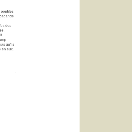
 pontifes
ropagande
ifes des
se.
it
camp.
ias qu'ils
e en eux.