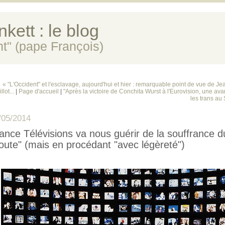
kett : le blog
ent" (pape François)
« "L'Occident" et l'esclavage, aujourd'hui et hier : remarquable point de vue de J
llot...
|
Page d'accueil
|
"Après la victoire de Conchita Wurst à l'Eurovision, une av
les trans au 
/05/2014
ance Télévisions va nous guérir de la souffrance d
oute" (mais en procédant "avec légèreté")