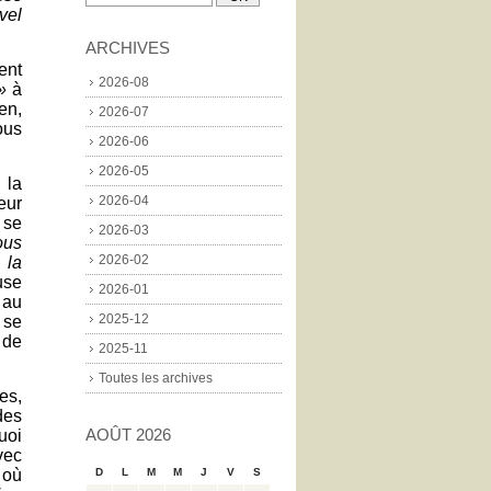
vel
ARCHIVES
ent
2026-08
 »
à
ien,
2026-07
ous
2026-06
2026-05
 la
2026-04
eur
 se
2026-03
ous
2026-02
 la
use
2026-01
 au
2025-12
 se
 de
2025-11
Toutes les archives
es,
des
AOÛT 2026
uoi
ec
où
D
L
M
M
J
V
S