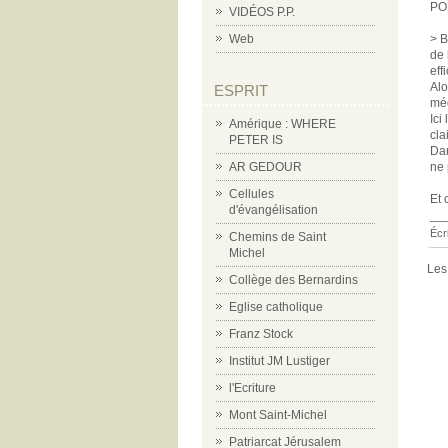
PO
VIDÉOS P.P.
> B
Web
de 
eff
Alo
ESPRIT
méd
Ici
Amérique : WHERE
cla
PETER IS
Dan
ne 
AR GEDOUR
Cellules
Et 
d'évangélisation
__
Écr
Chemins de Saint
Michel
Les
Collège des Bernardins
Eglise catholique
Franz Stock
Institut JM Lustiger
l'Ecriture
Mont Saint-Michel
Patriarcat Jérusalem