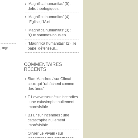
'Magnifica humanitas' (5) :
défis théologiques...
'Magnifica humanitas' (4) :
l'Eglise, l'IA et...
'Magnifica humanitas' (3) :
"Que sommes-nous en...
"Magnifica humanitas" (2) : le
s
,
mgr
pape, défenseur...
COMMENTAIRES
RÉCENTS
Stan Mandrou /
sur
Climat :
ceux qui "rabâchent comme
des ânes"
E Levavasseur /
sur
Incendies
: une catastrophe nullement
imprévisible
B.H. /
sur
Incendies : une
catastrophe nullement
imprévisible
Olivier Le Pivain /
sur