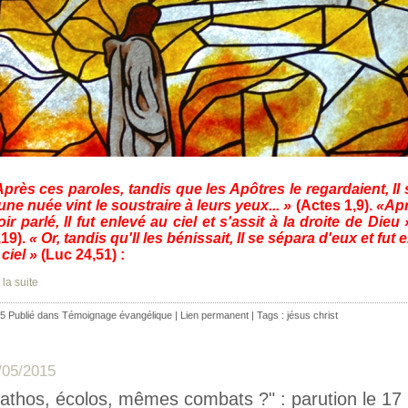
Après ces paroles, tandis que les Apôtres le regardaient, Il 
 une nuée vint le soustraire à leurs yeux... »
(Actes 1,9).
«Apr
oir parlé, Il fut enlevé au ciel et s'assit à la droite de Dieu
,19).
« Or, tandis qu'Il les bénissait, Il se sépara d'eux et fut
ciel »
(Luc 24,51) :
 la suite
5 Publié dans
Témoignage évangélique
|
Lien permanent
| Tags :
jésus christ
/05/2015
athos, écolos, mêmes combats ?" : parution le 17