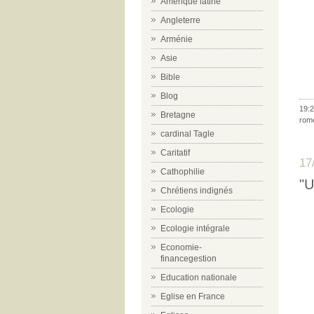
Amérique latine
Angleterre
Arménie
Asie
Bible
Blog
19:2
Bretagne
rom
cardinal Tagle
Caritatif
17
Cathophilie
"U
Chrétiens indignés
Ecologie
Ecologie intégrale
Economie-
financegestion
Education nationale
Eglise en France