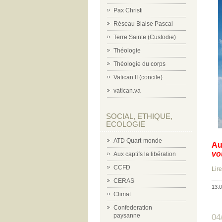
Pax Christi
Réseau Blaise Pascal
Terre Sainte (Custodie)
Théologie
Théologie du corps
Vatican II (concile)
vatican.va
SOCIAL, ETHIQUE,
ECOLOGIE
ATD Quart-monde
Au
vou
Aux captifs la libération
CCFD
Lire
CERAS
13:0
Climat
Confederation
paysanne
04