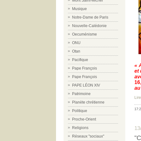
Mont Saint-Michel
Musique
Notre-Dame de Paris
Nouvelle-Calédonie
Oecuménisme
ONU
Otan
Pacifique
« 
Pape François
et
av
Pape François
16
PAPE LÉON XIV
au 
Patrimoine
Lire
Planète chrétienne
17:2
Politique
Proche-Orient
13
Religions
Réseaux "sociaux"
"C