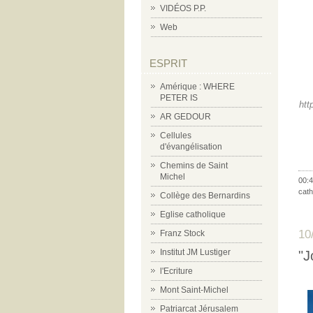
VIDÉOS P.P.
Web
ESPRIT
Amérique : WHERE
PETER IS
http
AR GEDOUR
Cellules
d'évangélisation
Chemins de Saint
Michel
00:4
cath
Collège des Bernardins
Eglise catholique
10
Franz Stock
Institut JM Lustiger
"J
l'Ecriture
Mont Saint-Michel
Patriarcat Jérusalem