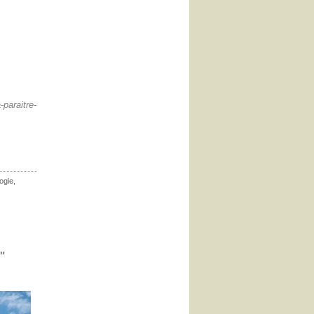
-paraitre-
ogie
,
"