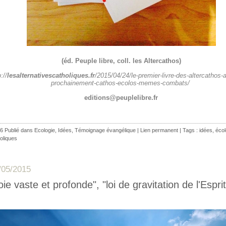
(éd. Peuple libre, coll. les Altercathos)
://
lesalternativescatholiques.fr
/2015/04/24/le-premier-livre-des-altercathos-a
prochainement-cathos-ecolos-memes-combats/
editions@peuplelibre.fr
6 Publié dans
Ecologie
,
Idées
,
Témoignage évangélique
|
Lien permanent
| Tags :
idées
,
écol
oliques
/05/2015
oie vaste et profonde", "loi de gravitation de l'Esprit