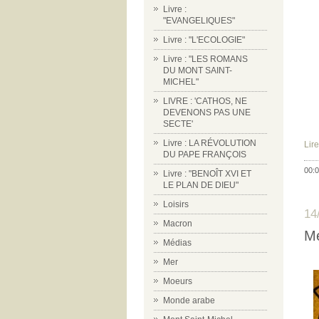
Livre :
"EVANGELIQUES"
Livre : "L'ECOLOGIE"
Livre : "LES ROMANS
DU MONT SAINT-
MICHEL"
LIVRE : 'CATHOS, NE
DEVENONS PAS UNE
SECTE'
Livre : LA RÉVOLUTION
Lire
DU PAPE FRANÇOIS
00:0
Livre : "BENOÎT XVI ET
LE PLAN DE DIEU"
Loisirs
14
Macron
Mé
Médias
Mer
Moeurs
Monde arabe