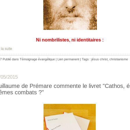
Ni nombrilistes, ni identitaires :
 la suite
7 Publié dans
Témoignage évangélique
|
Lien permanent
| Tags :
jésus christ
,
christianisme
/05/2015
illaume de Prémare commente le livret "Cathos, é
êmes combats ?"