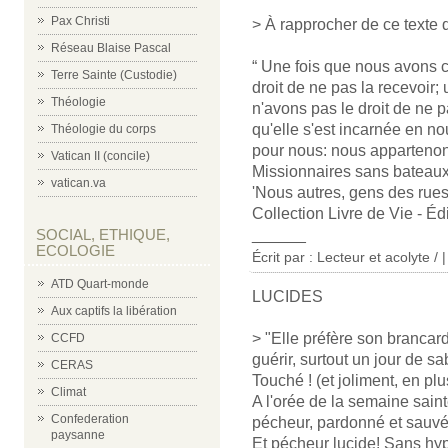
Pax Christi
> À rapprocher de ce texte 
Réseau Blaise Pascal
“ Une fois que nous avons c
Terre Sainte (Custodie)
droit de ne pas la recevoir;
Théologie
n'avons pas le droit de ne p
qu'elle s'est incarnée en no
Théologie du corps
pour nous: nous appartenons 
Vatican II (concile)
Missionnaires sans bateaux
vatican.va
'Nous autres, gens des rues
Collection Livre de Vie - Éd
______
SOCIAL, ETHIQUE,
ECOLOGIE
Écrit par : Lecteur et acolyte /
ATD Quart-monde
LUCIDES
Aux captifs la libération
> "Elle préfère son brancard
CCFD
guérir, surtout un jour de sa
CERAS
Touché ! (et joliment, en plu
Climat
A l'orée de la semaine sain
Confederation
pécheur, pardonné et sauvé 
paysanne
Et pécheur lucide! Sans hyp