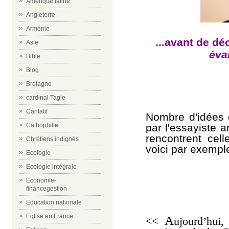
Amérique latine
Angleterre
Arménie
...avant de d
Asie
éva
Bible
Blog
Bretagne
cardinal Tagle
Caritatif
Nombre d'idées 
par l'essayiste 
Cathophilie
rencontrent cel
Chrétiens indignés
voici par exemple
Ecologie
Ecologie intégrale
Economie-
financegestion
Education nationale
Eglise en France
A
<<
ujourd’hui,