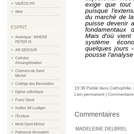
exige que tout 
VIDÉOS P.P.
puisque l'exte
Web
du marché de la
puisse devenir a
ESPRIT
fondamentaux d
Mais d'où vient
Amérique : WHERE
système écono
PETER IS
quelques jours –
AR GEDOUR
pousse l'analyse j
Cellules
d'évangélisation
Chemins de Saint
Michel
Collège des Bernardins
19:38 Publié dans
Cathophilie
,
Eglise catholique
Lien permanent
|
Commentaires
Franz Stock
Institut JM Lustiger
Commentaires
l'Ecriture
Mont Saint-Michel
MADELEINE DELBREL
Patriarcat Jérusalem