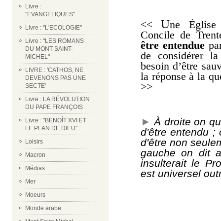
Livre :
"EVANGELIQUES"
U
<<
ne Église
Livre : "L'ECOLOGIE"
Concile de Tren
Livre : "LES ROMANS
être entendue
par
DU MONT SAINT-
de considérer la 
MICHEL"
besoin d’être sauv
LIVRE : 'CATHOS, NE
la réponse à la qu
DEVENONS PAS UNE
>>
SECTE'
Livre : LA RÉVOLUTION
DU PAPE FRANÇOIS
►
À
droite on
qu
Livre : "BENOÎT XVI ET
LE PLAN DE DIEU"
d'être entendu ; 
d'être non seule
Loisirs
gauche
on dit
a
Macron
insulterait le P
Médias
est universel out
Mer
Moeurs
Monde arabe