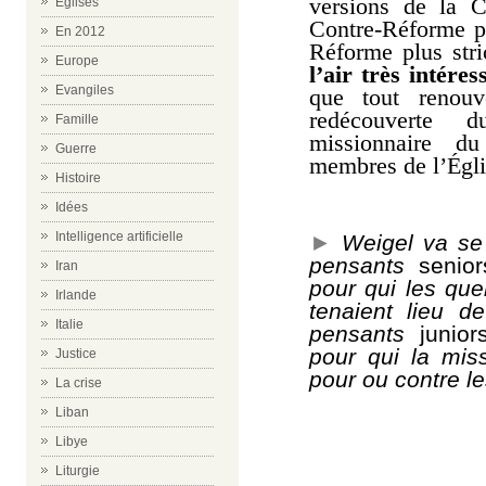
versions de la C
Eglises
Contre-Réforme pl
En 2012
Réforme plus stri
Europe
l’air très intére
Evangiles
que tout renouv
redécouverte d
Famille
missionnaire d
Guerre
membres de l’Égli
Histoire
Idées
Intelligence artificielle
►
Weigel va se 
pensants
senior
Iran
pour qui les quer
Irlande
tenaient lieu d
Italie
pensants
junior
pour qui la mis
Justice
pour ou contre le
La crise
Liban
Libye
Liturgie