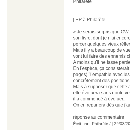
Philarète
[ PP à Philarète
> Je serais surpris que GW (
son livre, dont je n'ai enco
percer quelques vieux réfle
Mais il y a beaucoup de vues
vont lui faire des ennemis 
A moins qu'il ne fasse partie
En l'espèce, ça consisterai
pages) "l'empathie avec les
concrètement des positions 
Mais à supposer que cette au
elle évoluera sans doute v
il a commencé à évoluer...
On en reparlera dès que j'aur
réponse au commentaire
Écrit par :
Philarête /
| 29/03/2