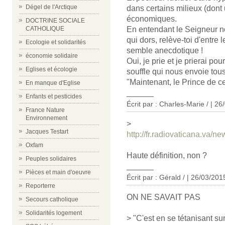
Dégel de l'Arctique
dans certains milieux (dont
économiques.
DOCTRINE SOCIALE
En entendant le Seigneur nous
CATHOLIQUE
qui dors, relève-toi d'entre 
Ecologie et solidarités
semble anecdotique !
économie solidaire
Oui, je prie et je prierai 
Eglises et écologie
souffle qui nous envoie tou
"Maintenant, le Prince de c
En manque d'Eglise
______
Enfants et pesticides
Écrit par : Charles-Marie / | 2
France Nature
Environnement
>
Jacques Testart
http://fr.radiovaticana.v
Oxfam
Haute définition, non ?
Peuples solidaires
______
Pièces et main d'oeuvre
Écrit par : Gérald / | 26/03/201
Reporterre
ON NE SAVAIT PAS
Secours catholique
Solidarités logement
> "C'est en se tétanisant sur