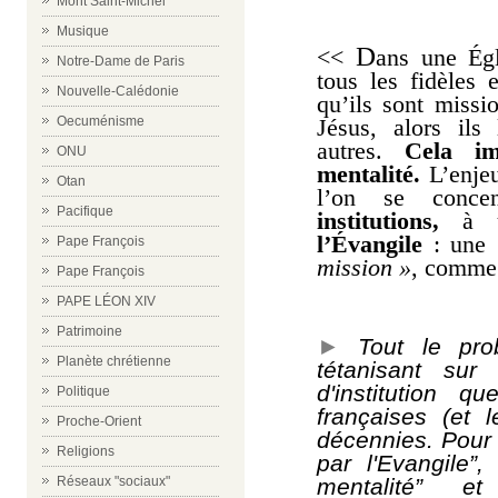
Mont Saint-Michel
Musique
D
<<
ans une Égl
Notre-Dame de Paris
tous les fidèles e
Nouvelle-Calédonie
qu’ils sont missio
Oecuménisme
Jésus, alors ils
autres.
Cela im
ONU
mentalité.
L’enjeu
Otan
l’on se conce
Pacifique
institutions,
à
u
l’Évangile
: une
Pape François
mission »
, comme 
Pape François
PAPE LÉON XIV
Patrimoine
►
T
out le pro
Planète chrétienne
tétanisant sur
d'institution 
Politique
françaises (et 
Proche-Orient
décennies. Pour 
Religions
par l'Evangile”
mentalité” e
Réseaux "sociaux"