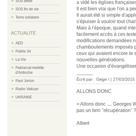
SOS bébé
a vidé les églises français
Il est bien vrai que l'on a 
SOS fin de vie
Il aurait été si simple d'ap
Terre solidaire
s'épuiser à vouloir tout cha
Mais à l'époque, quand inter
ACTUALITE
facilement accès à ces text
modifications demandées ne
AED
chamboulements imposés par l
Fidèle 34
ceux qui avaient encore le s
nouvelles générations.
La Vie
Une occasion d'évangéliser
Patriarcat melkite
______
d'Antioche
Écrit par : Gégé / | 27/03/2015
Paul Jorion
Radio Vatican
ALLONS DONC
UKRAINE
> Allons donc .... Georges 
pas un brin "récupération" 
Albert