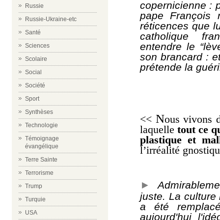
copernicienne : p
Russie
pape François 
Russie-Ukraine-etc
réticences que l
Santé
catholique fr
entendre le “lèv
Sciences
son brancard : e
Scolaire
prétende la guéri
Social
Société
Sport
Synthèses
N
<<
ous vivons 
Technologie
laquelle
tout ce q
plastique et mal
Témoignage
évangélique
l’irréalité gnostiq
Terre Sainte
Terrorisme
►
Admirablem
Trump
juste. La culture
Turquie
a été remplac
USA
aujourd'hui l'idé