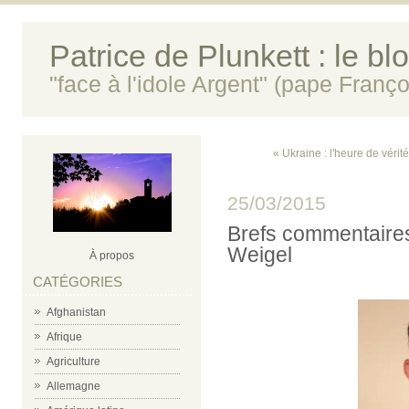
Patrice de Plunkett : le bl
"face à l'idole Argent" (pape Franço
« Ukraine : l'heure de vérité
25/03/2015
Brefs commentaires
Weigel
À propos
CATÉGORIES
Afghanistan
Afrique
Agriculture
Allemagne