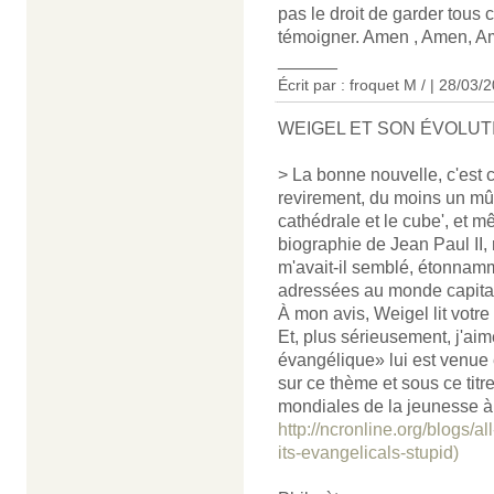
pas le droit de garder tous 
témoigner. Amen , Amen, 
______
Écrit par : froquet M / | 28/03/
WEIGEL ET SON ÉVOLUT
> La bonne nouvelle, c'est 
revirement, du moins un m
cathédrale et le cube', et 
biographie de Jean Paul II,
m'avait-il semblé, étonnamm
adressées au monde capitali
À mon avis, Weigel lit votre
Et, plus sérieusement, j'aim
évangélique» lui est venue e
sur ce thème et sous ce tit
mondiales de la jeunesse à
http://ncronline.org/blogs/al
its-evangelicals-stupid)