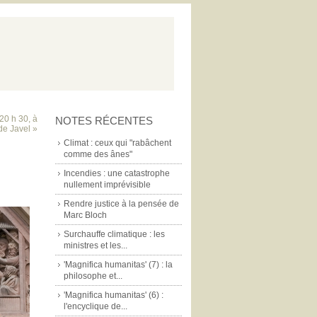
 20 h 30, à
NOTES RÉCENTES
de Javel »
Climat : ceux qui "rabâchent
comme des ânes"
Incendies : une catastrophe
nullement imprévisible
Rendre justice à la pensée de
Marc Bloch
Surchauffe climatique : les
ministres et les...
'Magnifica humanitas' (7) : la
philosophe et...
'Magnifica humanitas' (6) :
l'encyclique de...