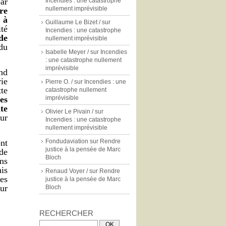
ar
Incendies : une catastrophe
nullement imprévisible
re
 à
Guillaume Le Bizet /
sur
ité
Incendies : une catastrophe
de
nullement imprévisible
du
Isabelle Meyer /
sur
Incendies
: une catastrophe nullement
imprévisible
nd
ie
Pierre O. /
sur
Incendies : une
te
catastrophe nullement
es
imprévisible
te
Olivier Le Pivain /
sur
ur
Incendies : une catastrophe
nullement imprévisible
ont
Fondudaviation
sur
Rendre
justice à la pensée de Marc
 de
Bloch
ans
ais
Renaud Voyer /
sur
Rendre
 es
justice à la pensée de Marc
ur
Bloch
RECHERCHER