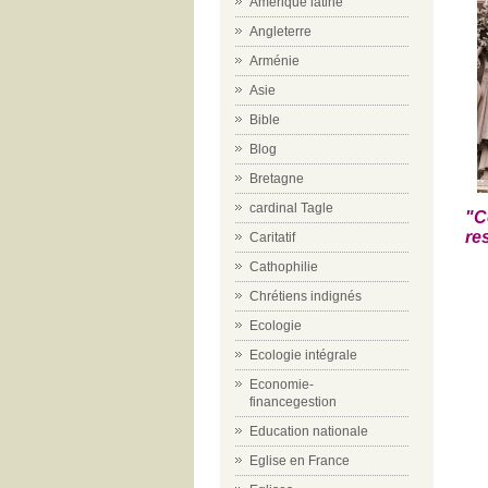
Amérique latine
Angleterre
Arménie
Asie
Bible
Blog
Bretagne
cardinal Tagle
"C
re
Caritatif
Cathophilie
Chrétiens indignés
Ecologie
Ecologie intégrale
Economie-
financegestion
Education nationale
Eglise en France