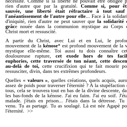
nécessité. Comme si la liberté ne pouvait être obligée p
rien d'autre que par la gratuité.
Comme si, pour êt
sauvée, une liberté était réfractaire à tout sauf
l'anéantissement de l'autre pour elle
... Face à la solidar
d'iniquité, rien d'autre ne peut sauver que
la solidarité 
grâc
e nouée dans la communion mystique au Corps 
Christ mort et ressuscité.
A partir du Christ, avec Lui et en Lui, le profo
mouvement de la
kénose
* est profond mouvement de la v
mystique elle-même. Toi aussi tu dois connaître cet
douloureuse rupture,
cet exode hors de tes facil
euphories, cette traversée de ton néant, cette descen
au-delà de toi,
cette crucifixion qui te fait mourir po
ressusciter, divin, dans tes extrêmes profondeurs.
Quelles «
valeurs »
, quelles créations, quels acquis, aur
assez de poids pour traverser l'éternité ? A la stupéfaction
tous, cela se trouvera tout en bas de la divine descente, d
les bas-fonds de la kénose. J'ai eu faim. J'ai eu soif. J'ét
malade. j'étais en prison... J'étais dans la détresse. Tu
venu. Tu as partagé. Tu as soulagé. Là est née Agapè po
l'éternité.
>>