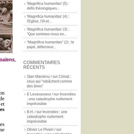
'Magnifica humanitas' (5) :
défis théologiques...
'Magnifica humanitas' (4) :
l'Eglise, l'IA et...
'Magnifica humanitas' (3) :
"Que sommes-nous en...
"Magnifica humanitas" (2) : le
pape, défenseur...
 païens,
COMMENTAIRES
RÉCENTS
Stan Mandrou /
sur
Climat :
ceux qui "rabâchent comme
des ânes"
on
E Levavasseur /
sur
Incendies
de
: une catastrophe nullement
 et
imprévisible
es
B.H. /
sur
Incendies : une
catastrophe nullement
imprévisible
des
une
Olivier Le Pivain /
sur