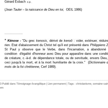
Gérard Esbach
o.p.
(
Jean Tauler – la naissance de Dieu en toi,
OEIL 1986)
_______________
*
Kénose
-
"Du grec
kenosis
, dérivé de
kenoô
: vider, exténuer, réduir
rien. Etat d'abaissement du Christ tel qu'il est présenté dans
Philippiens
2
St Paul y observe que le Verbe, dans l'Incarnation, a abandonné
condition d'égalité d'honneur avec Dieu pour apparaître dans une condit
de créature, c.-à-d. de dépendance totale, ou de servitude, envers Dieu,
ceci jusqu'à la mort, et à la mort humiliante de la croix." (
Dictionnaire 
mots de la foi chrétienne,
Cerf 1989).
3 Publié dans
Témoignage évangélique
|
Lien permanent
| Tags :
christianisme
,
semaine sain
ues