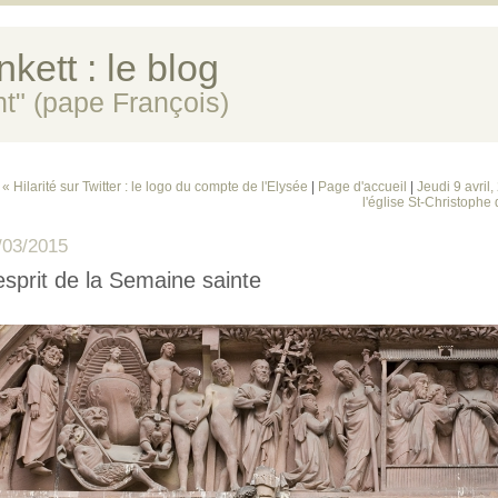
kett : le blog
ent" (pape François)
« Hilarité sur Twitter : le logo du compte de l'Elysée
|
Page d'accueil
|
Jeudi 9 avril,
l'église St-Christophe 
/03/2015
esprit de la Semaine sainte