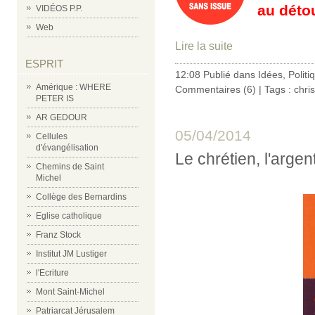
au déto
VIDÉOS P.P.
Web
Lire la suite
ESPRIT
12:08 Publié dans
Idées
,
Politi
Amérique : WHERE
Commentaires (6)
| Tags :
chri
PETER IS
AR GEDOUR
05/04/2014
Cellules
d'évangélisation
Le chrétien, l'argent
Chemins de Saint
Michel
Collège des Bernardins
Eglise catholique
Franz Stock
Institut JM Lustiger
l'Ecriture
Mont Saint-Michel
Patriarcat Jérusalem