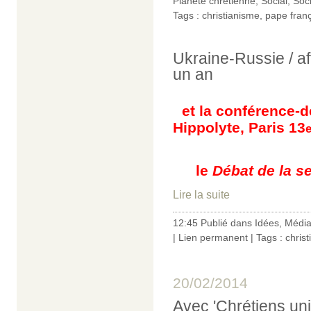
Planète chrétienne
,
Social
,
Soc
Tags :
christianisme
,
pape fran
Ukraine-Russie / af
un an
et la conférence-d
Hippolyte, Paris 13
le
Débat de la s
Lire la suite
12:45 Publié dans
Idées
,
Médi
|
Lien permanent
| Tags :
chris
20/02/2014
Avec 'Chrétiens unis