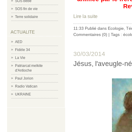
SOS bébé
Re
SOS fin de vie
Lire la suite
Terre solidaire
11:33 Publié dans
Ecologie
,
Té
ACTUALITE
Commentaires (0)
| Tags :
écol
AED
Fidèle 34
30/03/2014
La Vie
Jésus, l'aveugle-né
Patriarcat melkite
d'Antioche
Paul Jorion
Radio Vatican
UKRAINE