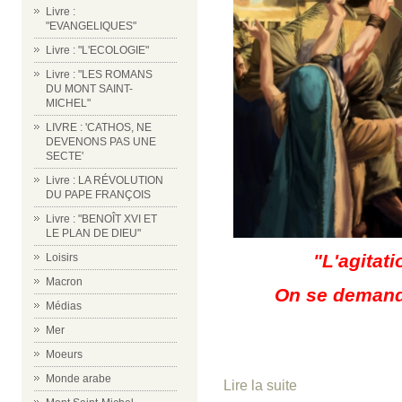
Livre :
"EVANGELIQUES"
Livre : "L'ECOLOGIE"
Livre : "LES ROMANS
DU MONT SAINT-
MICHEL"
LIVRE : 'CATHOS, NE
DEVENONS PAS UNE
SECTE'
Livre : LA RÉVOLUTION
DU PAPE FRANÇOIS
Livre : "BENOÎT XVI ET
LE PLAN DE DIEU"
"L'agitati
Loisirs
Macron
On se demanda
Médias
Mer
Moeurs
Monde arabe
Lire la suite