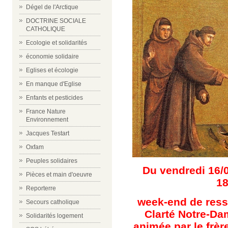
Dégel de l'Arctique
DOCTRINE SOCIALE
CATHOLIQUE
Ecologie et solidarités
économie solidaire
Eglises et écologie
En manque d'Eglise
Enfants et pesticides
France Nature
Environnement
Jacques Testart
Oxfam
Peuples solidaires
D
u vendredi 16/
Pièces et main d'oeuvre
18
Reporterre
week-end de ress
Secours catholique
Clarté Notre-Da
Solidarités logement
animée par le frèr