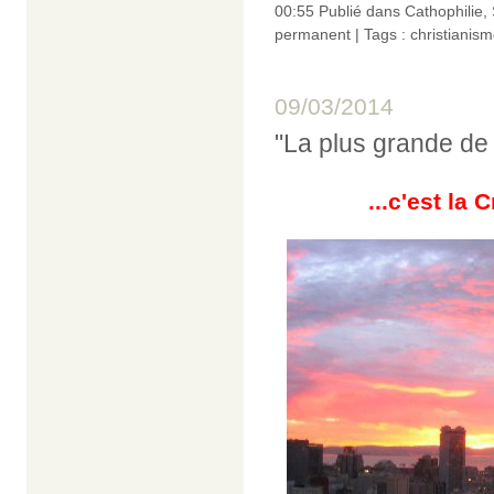
00:55 Publié dans
Cathophilie
,
permanent
| Tags :
christianis
09/03/2014
"La plus grande de t
...c'est la 