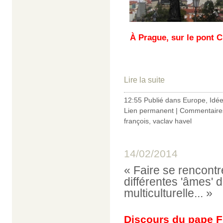
À Prague, sur le pont Ch
Lire la suite
12:55 Publié dans
Europe
,
Idé
Lien permanent
|
Commentaires
françois
,
vaclav havel
14/02/2014
« Faire se rencontre
différentes 'âmes' 
multiculturelle... »
Discours du pape F