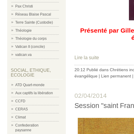
Pax Christi
Réseau Blaise Pascal
Terre Sainte (Custodie)
Présenté par Gille
Théologie
Théologie du corps
Vatican II (concile)
vatican.va
Lire la suite
20:12 Publié dans
Chrétiens in
SOCIAL, ETHIQUE,
ECOLOGIE
évangélique
|
Lien permanent
ATD Quart-monde
Aux captifs la libération
02/04/2014
CCFD
Session "saint Fran
CERAS
Climat
Confederation
paysanne