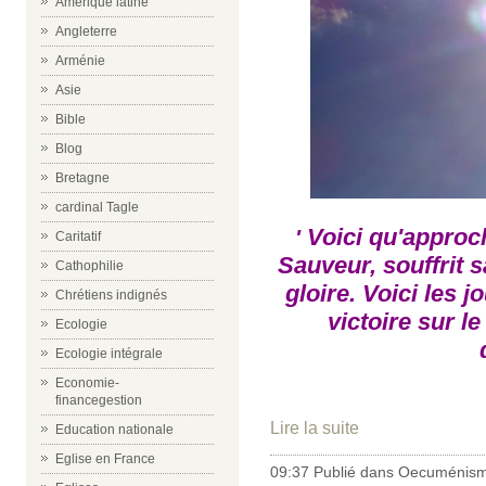
Amérique latine
Angleterre
Arménie
Asie
Bible
Blog
Bretagne
cardinal Tagle
Voici qu'approch
'
Caritatif
Sauveur, souffrit 
Cathophilie
gloire. Voici les 
Chrétiens indignés
victoire sur l
Ecologie
Ecologie intégrale
Economie-
financegestion
Lire la suite
Education nationale
Eglise en France
09:37 Publié dans
Oecuménis