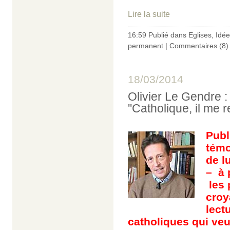
Lire la suite
16:59 Publié dans
Eglises
,
Idée
permanent
|
Commentaires (8)
18/03/2014
Olivier Le Gendre : 
''Catholique, il me re
Publ
témo
de l
– à 
les 
croy
lect
catholiques qui ve