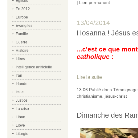
Eglises
|
Lien permanent
En 2012
Europe
13/04/2014
Evangiles
Hosanna ! Jésus est
Famille
Guerre
...c'est ce que mont
Histoire
catholique
:
Idées
Intelligence artificielle
Iran
Lire la suite
Irlande
13:06 Publié dans
Témoignage 
Italie
christianisme
,
jésus-christ
Justice
La crise
Dimanche des Rame
Liban
Libye
Liturgie