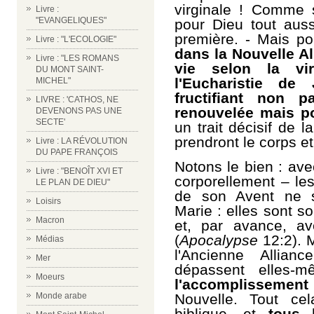
virginale ! Comme s
Livre :
"EVANGELIQUES"
pour Dieu tout auss
première. - Mais po
Livre : "L'ECOLOGIE"
dans la Nouvelle Al
Livre : "LES ROMANS
vie selon la vir
DU MONT SAINT-
l'Eucharistie de
MICHEL"
fructifiant non 
LIVRE : 'CATHOS, NE
renouvelée mais po
DEVENONS PAS UNE
SECTE'
un trait décisif de 
prendront le corps et
Livre : LA RÉVOLUTION
DU PAPE FRANÇOIS
Notons le bien : ave
Livre : "BENOÎT XVI ET
corporellement – le
LE PLAN DE DIEU"
de son Avent ne 
Loisirs
Marie : elles sont so
Macron
et, par avance, av
(
Apocalypse
12:2). M
Médias
l'Ancienne Allia
Mer
dépassent elles-
Moeurs
l'accomplissement 
Monde arabe
Nouvelle. Tout ce
biblique, et
tous l