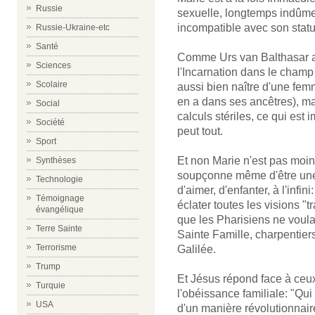
Russie
sexuelle, longtemps indûmen
incompatible avec son statu
Russie-Ukraine-etc
Santé
Comme Urs van Balthasar a 
Sciences
l'Incarnation dans le champ in
Scolaire
aussi bien naître d'une fe
en a dans ses ancêtres), mais
Social
calculs stériles, ce qui es
Société
peut tout.
Sport
Et non Marie n'est pas moi
Synthèses
soupçonne même d'être une 
Technologie
d'aimer, d'enfanter, à l'infin
Témoignage
éclater toutes les visions "t
évangélique
que les Pharisiens ne voula
Terre Sainte
Sainte Famille, charpentiers
Terrorisme
Galilée.
Trump
Et Jésus répond face à ceux
Turquie
l'obéissance familiale: "Qui
USA
d'un manière révolutionnair