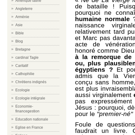
Amérique latine
de bataille ! Puisq
Angleterre
pourquoi ne conna
Arménie
humaine normale
?
naissance virgin
Asie
relativement tard pu
Bible
et Marc pas davant
Blog
acte de vénératio
honoré comme Dieu, 
Bretagne
à la remorque de 
cardinal Tagle
ou, plus plausibl
Caritatif
égyptiens ?
Et pou
Cathophilie
admis que la Vier
conçu sans homme, 
Chrétiens indignés
est plus invraisembl
Ecologie
aussi virginalement
Ecologie intégrale
pas expressément
Jésus : pourquoi, dè
Economie-
financegestion
pour le
''premier-né''
Education nationale
Foule de questions
Eglise en France
faudrait un livre. 