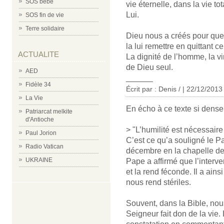
SOS bébé
vie éternelle, dans la vie t
Lui.
SOS fin de vie
Terre solidaire
Dieu nous a créés pour que 
la lui remettre en quittant 
ACTUALITE
La dignité de l’homme, la v
de Dieu seul.
AED
______
Fidèle 34
Écrit par : Denis / | 22/12/2013
La Vie
En écho à ce texte si dense 
Patriarcat melkite
d'Antioche
> "L’humilité est nécessaire
Paul Jorion
C’est ce qu’a souligné le P
Radio Vatican
décembre en la chapelle de
UKRAINE
Pape a affirmé que l’interven
et la rend féconde. Il a ains
nous rend stériles.
Souvent, dans la Bible, nou
Seigneur fait don de la vie.