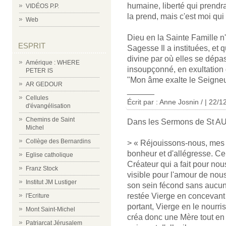
humaine, liberté qui prendr
VIDÉOS P.P.
la prend, mais c'est moi qui
Web
Dieu en la Sainte Famille n'
ESPRIT
Sagesse Il a instituées, et qu
divine par où elles se dép
Amérique : WHERE
insoupçonné, en exultation d
PETER IS
"Mon âme exalte le Seigneu
AR GEDOUR
______
Cellules
Écrit par : Anne Josnin / | 22/
d'évangélisation
Chemins de Saint
Dans les Sermons de St AU
Michel
Collège des Bernardins
> « Réjouissons-nous, mes f
bonheur et d'allégresse. Ce 
Eglise catholique
Créateur qui a fait pour nou
Franz Stock
visible pour l'amour de nous
Institut JM Lustiger
son sein fécond sans aucune 
restée Vierge en concevant s
l'Ecriture
portant, Vierge en le nourriss
Mont Saint-Michel
créa donc une Mère tout en 
Patriarcat Jérusalem