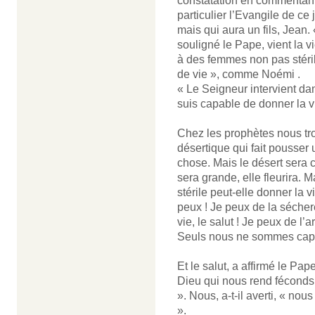
constatation en commentant l
particulier l’Evangile de ce 
mais qui aura un fils, Jean. 
souligné le Pape, vient la vie
à des femmes non pas stéril
de vie », comme Noémi .
« Le Seigneur intervient da
suis capable de donner la vi
Chez les prophètes nous tro
désertique qui fait pousser u
chose. Mais le désert sera 
sera grande, elle fleurira. M
stérile peut-elle donner la 
peux ! Je peux de la séchere
vie, le salut ! Je peux de l’ari
Seuls nous ne sommes capa
Et le salut, a affirmé le Pap
Dieu qui nous rend féconds,
». Nous, a-t-il averti, « no
».