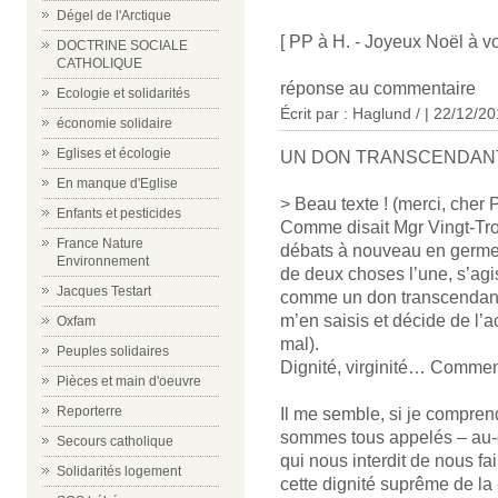
Dégel de l'Arctique
[ PP à H. - Joyeux Noël à vo
DOCTRINE SOCIALE
CATHOLIQUE
réponse au commentaire
Ecologie et solidarités
Écrit par : Haglund / | 22/12/2
économie solidaire
Eglises et écologie
UN DON TRANSCENDAN
En manque d'Eglise
> Beau texte ! (merci, cher 
Enfants et pesticides
Comme disait Mgr Vingt-Tro
France Nature
débats à nouveau en germe su
Environnement
de deux choses l’une, s’agis
Jacques Testart
comme un don transcendant
m’en saisis et décide de l’
Oxfam
mal).
Peuples solidaires
Dignité, virginité… Comment
Pièces et main d'oeuvre
Reporterre
Il me semble, si je compren
sommes tous appelés – au-d
Secours catholique
qui nous interdit de nous fa
Solidarités logement
cette dignité suprême de la «