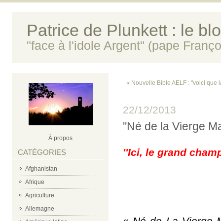
Patrice de Plunkett : le bl
"face à l'idole Argent" (pape Franço
« Nouvelle Bible AELF : "voici que la
22/12/2013
''Né de la Vierge Ma
À propos
''Ici, le grand champ
CATÉGORIES
Afghanistan
Afrique
Agriculture
Allemagne
«
Né de La Vierge 