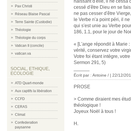
naissant d'elle, il ne cessa
Pax Christi
cessé d'être Dieu en se fai
ne pas cesser d'être Vierge,
Réseau Blaise Pascal
le Verbe n'a point péri, il ne
Terre Sainte (Custodie)
qui s'est unie au Verbe pour
Théologie
186, 1.1, pour le jour de Noël
Théologie du corps
« [L'ange répondit à Marie :
Vatican II (concile)
vérité, conservez votre virg
vatican.va
Votre foi étant intègre, votr
Sermon 291, 5)
SOCIAL, ETHIQUE,
______
ECOLOGIE
Écrit par : Antoine / | 22/12/20
ATD Quart-monde
PROSE
Aux captifs la libération
> Comme diraient mes étudia
CCFD
théologique !
CERAS
Joyeux Noël à tous !
Climat
Confederation
H.
paysanne