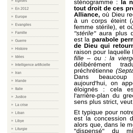
Eglises
sténogramme :
la 
tout droit de ces p
En 2012
Alliance,
où Dieu re
Europe
à un corps éteint 
Evangiles
femme stérile), et où
''stérile''
aura plus d
Famille
est la
parabole per
Guerre
de Dieu qui retour
Histoire
raison pour laquelle
Idées
fille – ou : la vier
délibérément tra
Intelligence artificielle
préchrétienne
(Sept
Iran
Dans beaucoup
Irlande
aujourd'hui, on appe
éloignés : cela 
Italie
l'arrière-plan du gre
Justice
sens plus strict, veu
La crise
Et typique pour notr
Liban
est la concession d
Libye
alors que, dans le 
Liturgie
''dispensé'' du m