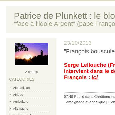
Patrice de Plunkett : le bl
"face à l'idole Argent" (pape Franço
23/10/2013
"François bouscule
Serge Lellouche (Fr
intervient dans le 
À propos
François :
ici
CATÉGORIES
Afghanistan
Afrique
07:49 Publié dans
Chrétiens in
Agriculture
Témoignage évangélique
|
Lie
Allemagne