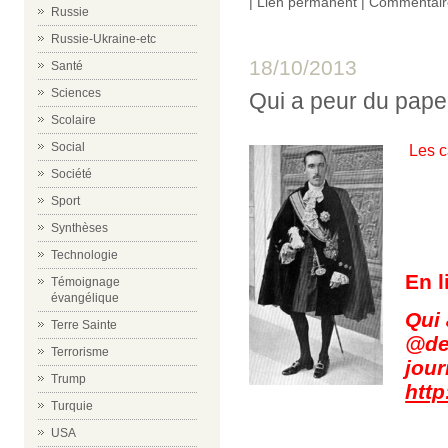
|
Lien permanent
|
Commentair
Russie
Russie-Ukraine-etc
18/10/2013
Santé
Sciences
Qui a peur du pape
Scolaire
Social
Les 
Société
Sport
Synthèses
Technologie
En 
Témoignage
évangélique
Qui
Terre Sainte
@de
Terrorisme
jour
Trump
http:
Turquie
USA