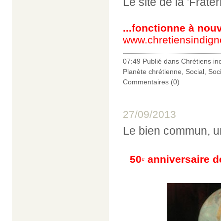
Le site de la 'Frate
...fonctionne à nou
www.chretiensindig
07:49 Publié dans
Chrétiens in
Planète chrétienne
,
Social
,
Soc
Commentaires (0)
27/09/2013
Le bien commun, un
50
anniversaire d
e