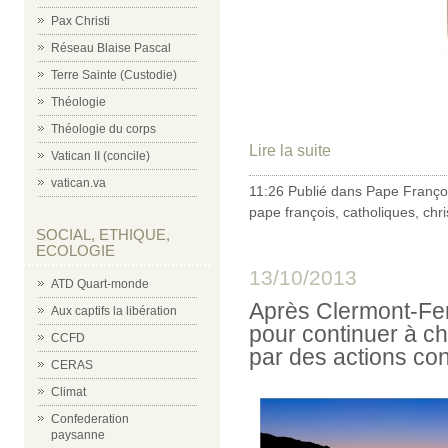
Pax Christi
Réseau Blaise Pascal
Terre Sainte (Custodie)
Théologie
Théologie du corps
Lire la suite
Vatican II (concile)
vatican.va
11:26 Publié dans
Pape Franço
pape françois
,
catholiques
,
chr
SOCIAL, ETHIQUE,
ECOLOGIE
13/10/2013
ATD Quart-monde
Après Clermont-Fe
Aux captifs la libération
pour continuer à c
CCFD
par des actions con
CERAS
Climat
Confederation
paysanne