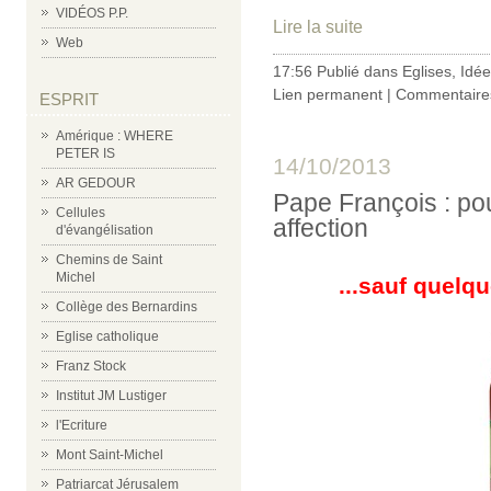
VIDÉOS P.P.
Lire la suite
Web
17:56 Publié dans
Eglises
,
Idée
Lien permanent
|
Commentaires
ESPRIT
Amérique : WHERE
PETER IS
14/10/2013
AR GEDOUR
Pape François : pou
Cellules
affection
d'évangélisation
Chemins de Saint
Michel
...sauf quelq
Collège des Bernardins
Eglise catholique
Franz Stock
Institut JM Lustiger
l'Ecriture
Mont Saint-Michel
Patriarcat Jérusalem