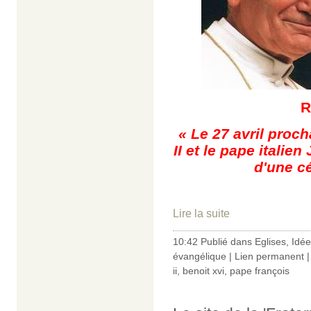
R
«
Le 27 avril proch
II et le pape italie
d'une cé
Lire la suite
10:42 Publié dans
Eglises
,
Idée
évangélique
|
Lien permanent
ii
,
benoit xvi
,
pape françois