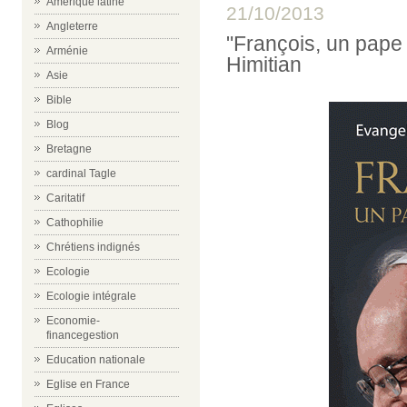
Amérique latine
21/10/2013
Angleterre
"François, un pape
Arménie
Himitian
Asie
Bible
Blog
Bretagne
cardinal Tagle
Caritatif
Cathophilie
Chrétiens indignés
Ecologie
Ecologie intégrale
Economie-
financegestion
Education nationale
Eglise en France