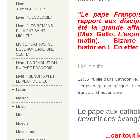
Livre :
"EVANGELIQUES"
"Le pape François 
Livre : "L'ECOLOGIE"
rapport aux discip
Livre : "LES ROMANS
été la grande aff
DU MONT SAINT-
(Max Gallo,
L'espri
MICHEL"
matin). Bizarre
LIVRE : 'CATHOS, NE
historien ! En effet 
DEVENONS PAS UNE
SECTE'
Livre : LA RÉVOLUTION
Lire la suite
DU PAPE FRANÇOIS
Livre : "BENOÎT XVI ET
12:35 Publié dans
Cathophilie
,
LE PLAN DE DIEU"
Témoignage évangélique
|
Lie
Loisirs
françois
,
christianisme
Macron
Médias
Le pape aux cathol
Mer
devenir des évangél
Moeurs
Monde arabe
...car tout