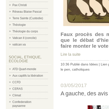
Pax Christi
Réseau Blaise Pascal
Terre Sainte (Custodie)
Théologie
Théologie du corps
Faux procès des m
Vatican II (concile)
que le débat d'hi
vatican.va
faire monter le vote
Lire la suite
SOCIAL, ETHIQUE,
ECOLOGIE
10:36 Publié dans
Idées
|
Lien
le pen
,
catholiques
ATD Quart-monde
Aux captifs la libération
CCFD
03/05/2017
CERAS
A gauche, des avis 
Climat
Confederation
paysanne