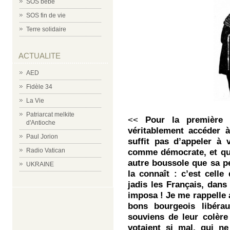
SOS bébé
SOS fin de vie
Terre solidaire
ACTUALITE
AED
Fidèle 34
La Vie
Patriarcat melkite
<<
Pour la première 
d'Antioche
véritablement accéder à
Paul Jorion
suffit pas d’appeler à 
Radio Vatican
comme démocrate, et q
autre boussole que sa p
UKRAINE
la connaît : c’est celle
jadis les Français, dans 
imposa ! Je me rappelle a
bons bourgeois libér
souviens de leur colère
votaient si mal, qui n