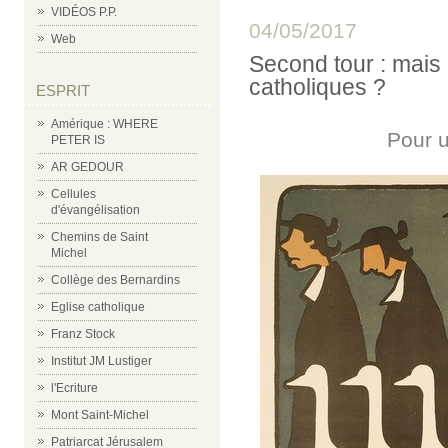
VIDÉOS P.P.
04/05/2017
Web
Second tour : mais 
catholiques ?
ESPRIT
Amérique : WHERE
Pour u
PETER IS
AR GEDOUR
Cellules
d'évangélisation
Chemins de Saint
Michel
Collège des Bernardins
Eglise catholique
Franz Stock
Institut JM Lustiger
l'Ecriture
Mont Saint-Michel
Patriarcat Jérusalem