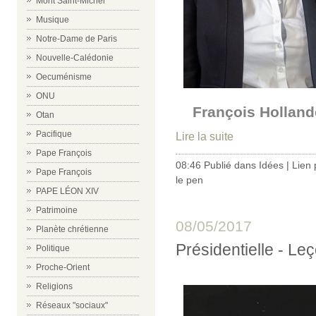
Mont Saint-Michel
Musique
Notre-Dame de Paris
Nouvelle-Calédonie
Oecuménisme
ONU
François Holland
Otan
Pacifique
Lire la suite
Pape François
08:46 Publié dans
Idées
|
Lien
Pape François
le pen
PAPE LÉON XIV
Patrimoine
08/05/2017
Planète chrétienne
Présidentielle - Le
Politique
Proche-Orient
Religions
Réseaux "sociaux"