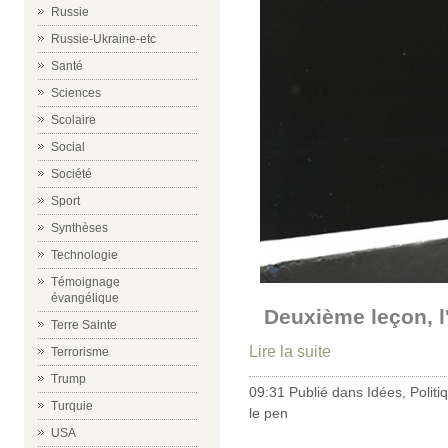
Russie
Russie-Ukraine-etc
Santé
Sciences
Scolaire
Social
Société
Sport
Synthèses
Technologie
Témoignage
évangélique
Deuxième leçon, l
Terre Sainte
Lire la suite
Terrorisme
Trump
09:31 Publié dans
Idées
,
Politi
Turquie
le pen
USA