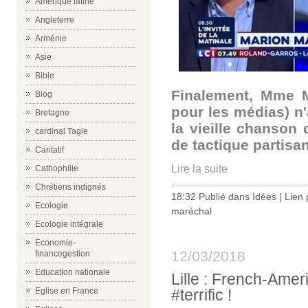
Amérique latine
Angleterre
Arménie
Asie
Bible
Finalement, Mme 
Blog
pour les médias) n'
Bretagne
la vieille chanson
cardinal Tagle
de tactique partis
Caritatif
Lire la suite
Cathophilie
Chrétiens indignés
18:32 Publié dans
Idées
|
Lien
Ecologie
maréchal
Ecologie intégrale
Economie-
12/03/2018
financegestion
Education nationale
Lille : French-Ame
#terrific !
Eglise en France