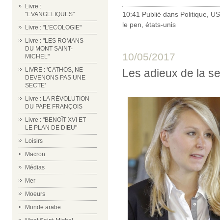
Livre :
10:41 Publié dans
Politique
,
US
"EVANGELIQUES"
le pen
,
états-unis
Livre : "L'ECOLOGIE"
Livre : "LES ROMANS
DU MONT SAINT-
10/05/2017
MICHEL"
LIVRE : 'CATHOS, NE
Les adieux de la s
DEVENONS PAS UNE
SECTE'
Livre : LA RÉVOLUTION
DU PAPE FRANÇOIS
Livre : "BENOÎT XVI ET
LE PLAN DE DIEU"
Loisirs
Macron
Médias
Mer
Moeurs
Monde arabe