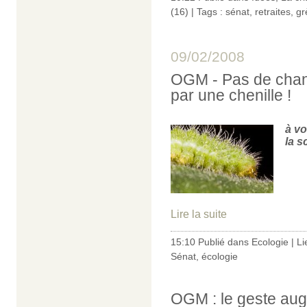
(16)
| Tags :
sénat
,
retraites
,
gr
09/02/2008
OGM - Pas de chanc
par une chenille !
à vo
la s
Lire la suite
15:10 Publié dans
Ecologie
|
Li
Sénat
,
écologie
OGM : le geste aug