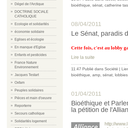
Dégel de l'Arctique
bioéthique
,
sénat
,
catherine ta
DOCTRINE SOCIALE
CATHOLIQUE
08/04/2011
Ecologie et solidarités
économie solidaire
Le Sénat, paradis 
Eglises et écologie
En manque d'Eglise
Cette fois, c'est au lobby 
Enfants et pesticides
Lire la suite
France Nature
Environnement
11:47 Publié dans
Société
|
Lie
bioéthique
,
amp
,
sénat
,
lobbies
Jacques Testart
Oxfam
Peuples solidaires
01/04/2011
Pièces et main d'oeuvre
Bioéthique et Parle
Reporterre
la pétition de l'Alli
Secours catholique
Solidarités logement
http://www.