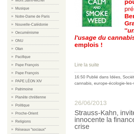
po
Mont Saint-Michel
pré
Musique
Be
Notre-Dame de Paris
Gra
Nouvelle-Calédonie
''
un
Oecuménisme
l'usage du cannabi
ONU
emplois !
Otan
Pacifique
Lire la suite
Pape François
Pape François
16:50 Publié dans
Idées
,
Socié
PAPE LÉON XIV
cannabis
,
europe-écologie-les-
Patrimoine
Planète chrétienne
26/06/2013
Politique
Strauss-Kahn, invit
Proche-Orient
innocente la financ
Religions
crise
Réseaux "sociaux"