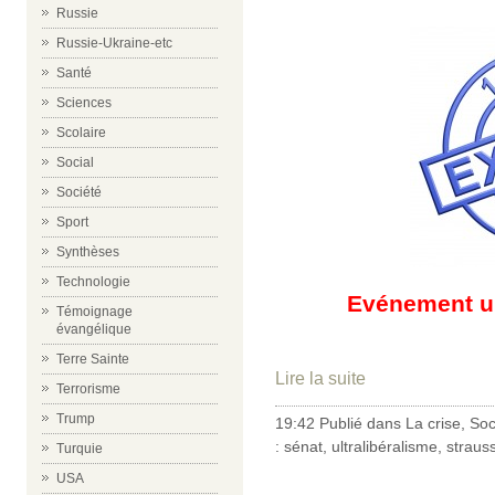
Russie
Russie-Ukraine-etc
Santé
Sciences
Scolaire
Social
Société
Sport
Synthèses
Technologie
Evénement ub
Témoignage
évangélique
Terre Sainte
Lire la suite
Terrorisme
Trump
19:42 Publié dans
La crise
,
Soc
:
sénat
,
ultralibéralisme
,
straus
Turquie
USA