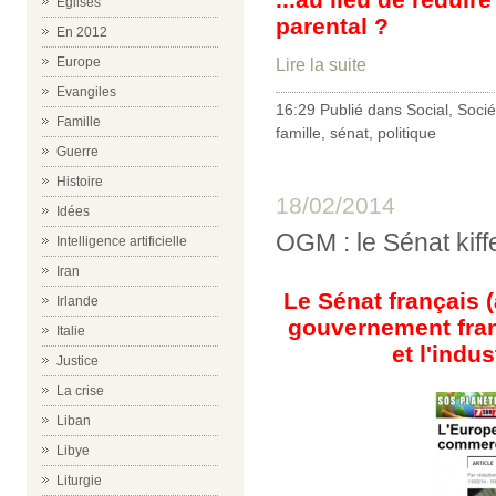
Eglises
parental ?
En 2012
Europe
Lire la suite
Evangiles
16:29 Publié dans
Social
,
Socié
Famille
famille
,
sénat
,
politique
Guerre
Histoire
18/02/2014
Idées
OGM : le Sénat kiff
Intelligence artificielle
Iran
Le Sénat français 
Irlande
gouvernement franç
Italie
et l'indu
Justice
La crise
Liban
Libye
Liturgie