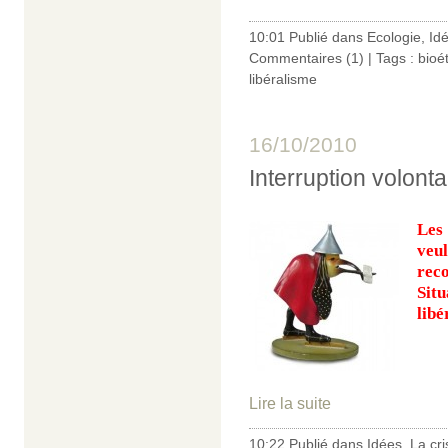
10:01 Publié dans
Ecologie
,
Id
Commentaires (1)
| Tags :
bioé
libéralisme
16/10/2010
Interruption volonta
Les
veu
rec
Sit
libé
Lire la suite
10:22 Publié dans
Idées
,
La cri