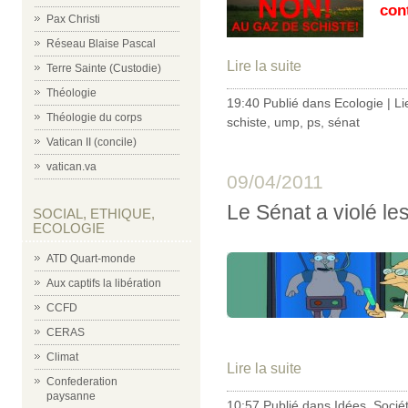
con
Pax Christi
Réseau Blaise Pascal
Lire la suite
Terre Sainte (Custodie)
Théologie
19:40 Publié dans
Ecologie
|
Li
Théologie du corps
schiste
,
ump
,
ps
,
sénat
Vatican II (concile)
vatican.va
09/04/2011
Le Sénat a violé le
SOCIAL, ETHIQUE,
ECOLOGIE
ATD Quart-monde
Aux captifs la libération
CCFD
CERAS
Climat
Lire la suite
Confederation
paysanne
10:57 Publié dans
Idées
,
Socié