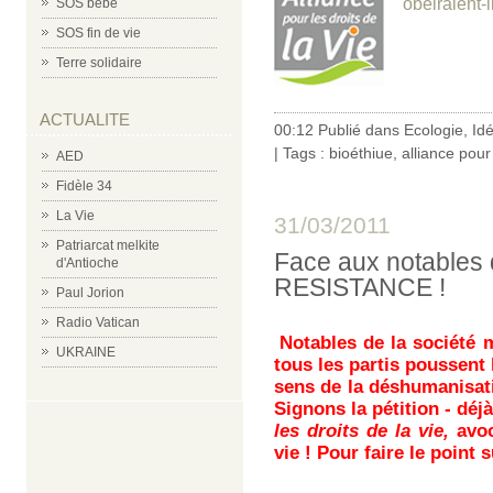
obeiraient-
SOS bébé
SOS fin de vie
Terre solidaire
ACTUALITE
00:12 Publié dans
Ecologie
,
Id
| Tags :
bioéthiue
,
alliance pour 
AED
Fidèle 34
La Vie
31/03/2011
Patriarcat melkite
Face aux notables 
d'Antioche
RESISTANCE !
Paul Jorion
Radio Vatican
Notables de la société m
UKRAINE
tous les partis poussent 
sens de la déshumanisati
Signons la pétition - dé
les droits de la vie,
avoc
vie ! Pour faire le point s