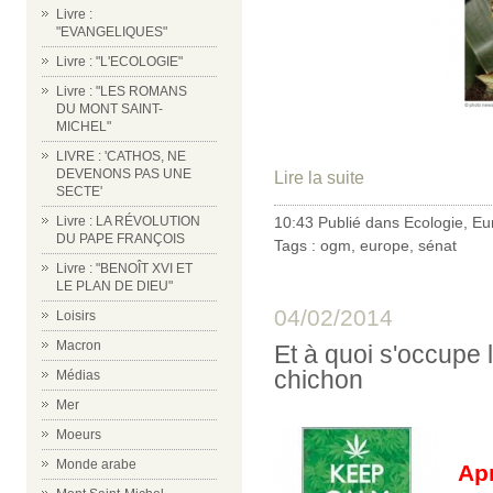
Livre :
"EVANGELIQUES"
Livre : "L'ECOLOGIE"
Livre : "LES ROMANS
DU MONT SAINT-
MICHEL"
LIVRE : 'CATHOS, NE
DEVENONS PAS UNE
Lire la suite
SECTE'
10:43 Publié dans
Ecologie
,
Eu
Livre : LA RÉVOLUTION
DU PAPE FRANÇOIS
Tags :
ogm
,
europe
,
sénat
Livre : "BENOÎT XVI ET
LE PLAN DE DIEU"
04/02/2014
Loisirs
Macron
Et à quoi s'occupe 
chichon
Médias
Mer
Moeurs
Monde arabe
Ap