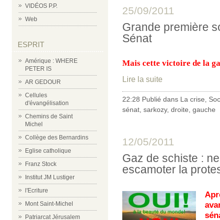
VIDÉOS P.P.
25/09/2011
Web
Grande première sou
Sénat
ESPRIT
Amérique : WHERE
Mais cette victoire de la g
PETER IS
Lire la suite
AR GEDOUR
Cellules
22:28 Publié dans
La crise
,
Soc
d'évangélisation
sénat
,
sarkozy
,
droite
,
gauche
Chemins de Saint
Michel
Collège des Bernardins
12/05/2011
Eglise catholique
Gaz de schiste : n
Franz Stock
escamoter la protes
Institut JM Lustiger
l'Ecriture
Apr
Mont Saint-Michel
avan
séna
Patriarcat Jérusalem