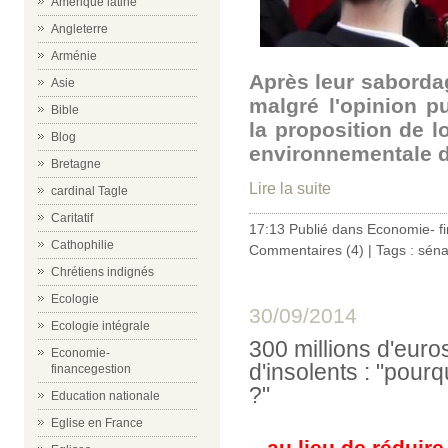
Amérique latine
Angleterre
Arménie
Après leur sabordage 
Asie
malgré l'opinion p
Bible
la proposition de lo
Blog
environnementale d
Bretagne
Lire la suite
cardinal Tagle
Caritatif
17:13 Publié dans
Economie- f
Cathophilie
Commentaires (4)
| Tags :
séna
Chrétiens indignés
Ecologie
30/09/2014
Ecologie intégrale
300 millions d'euro
Economie-
d'insolents : "pour
financegestion
?"
Education nationale
Eglise en France
...au lieu de rédui