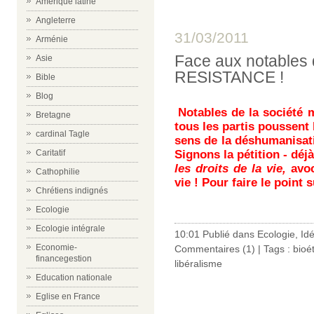
Amérique latine
Angleterre
31/03/2011
Arménie
Face aux notables 
Asie
RESISTANCE !
Bible
Blog
Notables de la société m
Bretagne
tous les partis poussent 
cardinal Tagle
sens de la déshumanisati
Caritatif
Signons la pétition - dé
les droits de la vie,
avoc
Cathophilie
vie ! Pour faire le point s
Chrétiens indignés
Ecologie
Ecologie intégrale
10:01 Publié dans
Ecologie
,
Id
Economie-
Commentaires (1)
| Tags :
bioé
financegestion
libéralisme
Education nationale
Eglise en France