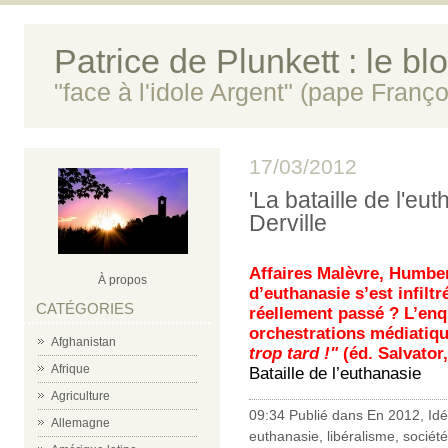
Patrice de Plunkett : le bl
"face à l'idole Argent" (pape Franço
17/03/2012
'La bataille de l'eu
Derville
Affaires Malèvre, Humber
À propos
d’euthanasie s’est infiltr
CATÉGORIES
réellement passé ? L’enq
orchestrations médiatiq
Afghanistan
trop tard !"
(éd. Salvator,
Afrique
Bataille de l’euthanasie
Agriculture
09:34 Publié dans
En 2012
,
Id
Allemagne
euthanasie
,
libéralisme
,
sociét