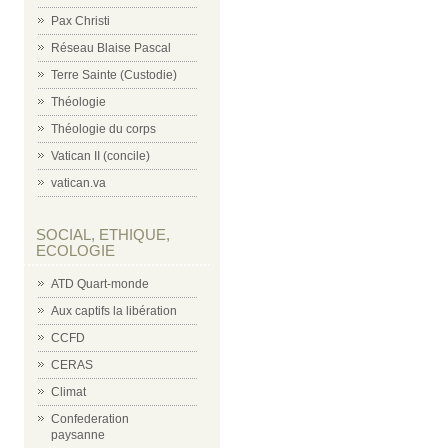
Pax Christi
Réseau Blaise Pascal
Terre Sainte (Custodie)
Théologie
Théologie du corps
Vatican II (concile)
vatican.va
SOCIAL, ETHIQUE,
ECOLOGIE
ATD Quart-monde
Aux captifs la libération
CCFD
CERAS
Climat
Confederation
paysanne