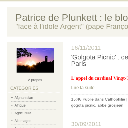
Patrice de Plunkett : le bl
"face à l'idole Argent" (pape Franço
16/11/2011
'Golgota Picnic' : c
Paris
L'appel du cardinal Vingt-T
À propos
Lire la suite
CATÉGORIES
Afghanistan
15:46 Publié dans
Cathophilie
gogota picnic
,
abbé grosjean
Afrique
Agriculture
Allemagne
30/09/2011