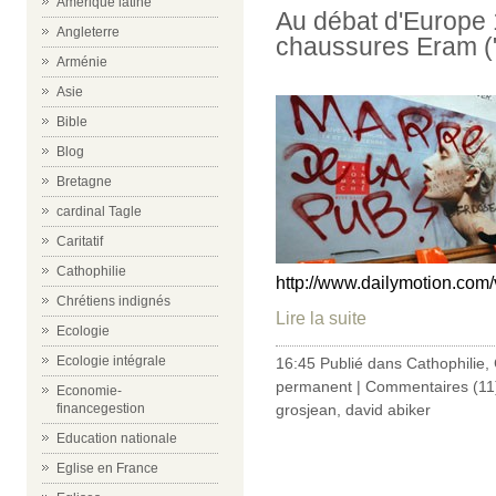
Amérique latine
Au débat d'Europe 
Angleterre
chaussures Eram (
Arménie
Asie
Bible
Blog
Bretagne
cardinal Tagle
Caritatif
Cathophilie
http://www.dailymotion.co
Chrétiens indignés
Lire la suite
Ecologie
Ecologie intégrale
16:45 Publié dans
Cathophilie
,
permanent
|
Commentaires (11
Economie-
grosjean
,
david abiker
financegestion
Education nationale
Eglise en France