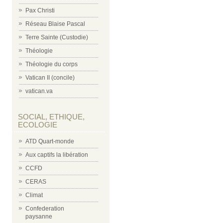
Pax Christi
Réseau Blaise Pascal
Terre Sainte (Custodie)
Théologie
Théologie du corps
Vatican II (concile)
vatican.va
SOCIAL, ETHIQUE,
ECOLOGIE
ATD Quart-monde
Aux captifs la libération
CCFD
CERAS
Climat
Confederation
paysanne