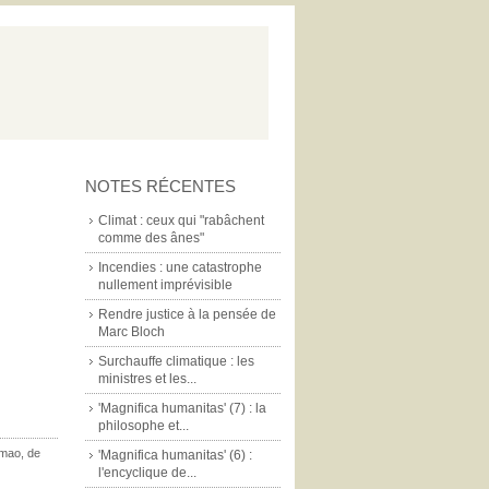
NOTES RÉCENTES
Climat : ceux qui "rabâchent
comme des ânes"
Incendies : une catastrophe
nullement imprévisible
Rendre justice à la pensée de
Marc Bloch
Surchauffe climatique : les
ministres et les...
'Magnifica humanitas' (7) : la
philosophe et...
mao
,
de
'Magnifica humanitas' (6) :
l'encyclique de...