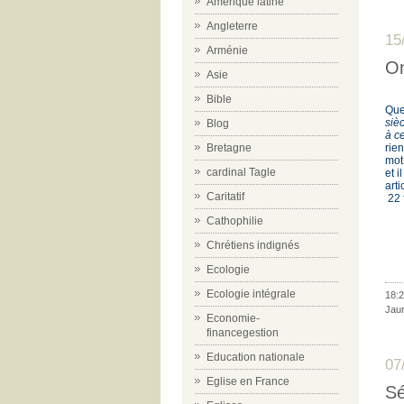
Amérique latine
Angleterre
15
Arménie
On
Asie
Bible
Que
siè
Blog
à c
rie
Bretagne
mot
cardinal Tagle
et 
art
Caritatif
22 f
Cathophilie
Chrétiens indignés
Ecologie
Ecologie intégrale
18:2
Jau
Economie-
financegestion
Education nationale
07
Eglise en France
Sé