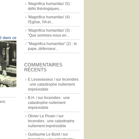
'Magnifica humanitas' (5) :
défis théologiques...
'Magnifica humanitas' (4) :
l'Eglise, l'IA et...
'Magnifica humanitas' (3) :
"Que sommes-nous en...
sé dans ce
"Magnifica humanitas" (2) : le
pape, défenseur...
COMMENTAIRES
RÉCENTS
E Levavasseur /
sur
Incendies
: une catastrophe nullement
imprévisible
B.H. /
sur
Incendies : une
and
,
catastrophe nullement
imprévisible
Olivier Le Pivain /
sur
Incendies : une catastrophe
nullement imprévisible
Guillaume Le Bizet /
sur