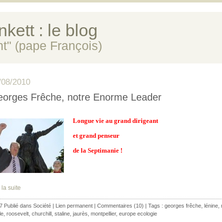
kett : le blog
ent" (pape François)
/08/2010
orges Frêche, notre Enorme Leader
Longue vie au grand dirigeant
et grand penseur
de la Septimanie !
 la suite
7 Publié dans
Société
|
Lien permanent
|
Commentaires (10)
| Tags :
georges frêche
,
lénine
,
le
,
roosevelt
,
churchill
,
staline
,
jaurès
,
montpellier
,
europe ecologie