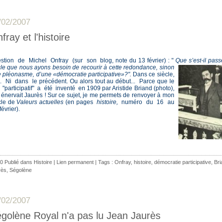
/02/2007
fray et l'histoire
stion de Michel Onfray (sur son blog, note du 13 février) : "
Que s’est-il pas
cle que nous ayons
besoin de recourir à cette redondance, sinon
e pléonasme, d’une «démocratie participative»?".
Dans ce siècle,
n. Ni dans le précédent. Ou alors tout au début... Parce que le
 "participatif" a été inventé en 1909 par Aristide Briand (photo),
il énervait Jaurès ! Sur ce sujet, je me permets de renvoyer à mon
icle de
Valeurs actuelles
(en pages
histoire,
numéro du 16 au
évrier).
0 Publié dans
Histoire
|
Lien permanent
| Tags :
Onfray
,
histoire
,
démocratie participative
,
Bri
rès
,
Ségolène
/02/2007
golène Royal n'a pas lu Jean Jaurès