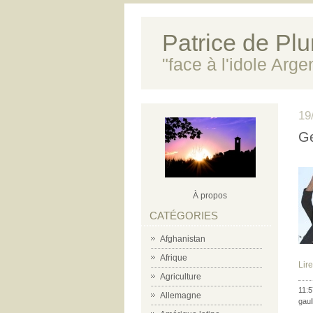
Patrice de Plun
"face à l'idole Arg
19
Ge
À propos
CATÉGORIES
Afghanistan
Afrique
Lire
Agriculture
11:5
Allemagne
gaul