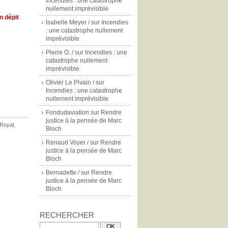
Incendies : une catastrophe
nullement imprévisible
n dépit
Isabelle Meyer /
sur
Incendies
: une catastrophe nullement
imprévisible
Pierre O. /
sur
Incendies : une
catastrophe nullement
imprévisible
Olivier Le Pivain /
sur
Incendies : une catastrophe
nullement imprévisible
Fondudaviation
sur
Rendre
justice à la pensée de Marc
Royal
,
Bloch
Renaud Voyer /
sur
Rendre
justice à la pensée de Marc
Bloch
Bernadette /
sur
Rendre
justice à la pensée de Marc
Bloch
RECHERCHER