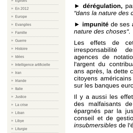
Eglises
►
dérégulation,
pa
En 2012
"dans la nature des
Europe
►
impunité
de ses a
Evangiles
nature des choses"
.
Famille
Guerre
Les effets de ce
irresponsabilité 
Histoire
agences de notati
Idées
l'argent du contrib
Intelligence artificielle
ans après, la dette 
Iran
citoyens américains
Irlande
sur les banques eur
Italie
Il y a aussi les eff
Justice
des malfaisants de
La crise
épargnés par la jus
Liban
conseil et de gestio
Libye
insubmersibles
de l'
Liturgie