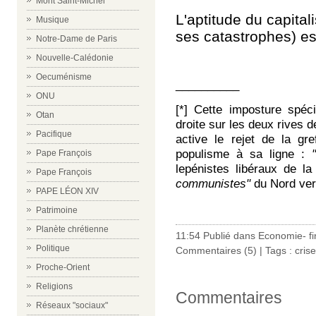
Mont Saint-Michel
L'aptitude du capita
Musique
ses catastrophes) es
Notre-Dame de Paris
Nouvelle-Calédonie
Oecuménisme
__________
ONU
[*] Cette imposture spéc
Otan
droite sur les deux rives de
Pacifique
active le rejet de la gre
populisme à sa ligne :
Pape François
lepénistes libéraux de l
Pape François
communistes"
du Nord vers
PAPE LÉON XIV
Patrimoine
Planète chrétienne
11:54 Publié dans
Economie- fi
Politique
Commentaires (5)
| Tags :
crise
Proche-Orient
Religions
Commentaires
Réseaux "sociaux"