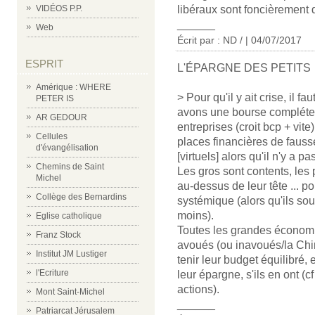
libéraux sont foncièrement de
VIDÉOS P.P.
______
Web
Écrit par : ND / | 04/07/2017
ESPRIT
L'ÉPARGNE DES PETITS
Amérique : WHERE
> Pour qu'il y ait crise, il 
PETER IS
avons une bourse complétem
AR GEDOUR
entreprises (croit bcp + vit
Cellules
places financières de fausse
d'évangélisation
[virtuels] alors qu'il n'y a p
Chemins de Saint
Les gros sont contents, les p
Michel
au-dessus de leur tête ... po
Collège des Bernardins
systémique (alors qu'ils sou
moins).
Eglise catholique
Toutes les grandes économie
Franz Stock
avoués (ou inavoués/la Chin
Institut JM Lustiger
tenir leur budget équilibré
l'Ecriture
leur épargne, s'ils en ont (
actions).
Mont Saint-Michel
______
Patriarcat Jérusalem