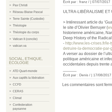
Écrit par : franz / | 07/07/2017
Pax Christi
ULTRA-LIBÉRALISME ET
Réseau Blaise Pascal
Terre Sainte (Custodie)
> Intéressant article du ‘Gua
Théologie
le site d’Olivier Berruyer (
ww
historienne américaine, Na
Théologie du corps
Deep History of the Radical
Vatican II (concile)
-
http://www.les-crises.fr/
vatican.va
detruire-la-democratie-par
A verser au dossier de l’ult
SOCIAL, ETHIQUE,
politique américaine et infe
ECOLOGIE
occidentales depuis trente 
______
ATD Quart-monde
Écrit par : Denis / | 17/08/2017
Aux captifs la libération
Les commentaires sont ferm
CCFD
CERAS
Climat
Confederation
paysanne