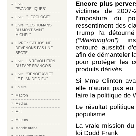
Encore plus perver
Livre :
"EVANGELIQUES"
victimes de 2007-
l'imposture du p
Livre : "L'ECOLOGIE"
ressentiment des cl
Livre : "LES ROMANS
DU MONT SAINT-
Trump l'a détourné 
MICHEL"
("Washington")
; inst
LIVRE : 'CATHOS, NE
entouré aussitôt d
DEVENONS PAS UNE
SECTE'
afin de démanteler l
pour protéger les 
Livre : LA RÉVOLUTION
DU PAPE FRANÇOIS
produits dérivés.
Livre : "BENOÎT XVI ET
LE PLAN DE DIEU"
Si Mme Clinton avai
elle n'aurait pas e
Loisirs
faire la politique de 
Macron
Médias
Le résultat politiqu
Mer
populisme.
Moeurs
La vraie mission du
Monde arabe
loi Dodd Frank.