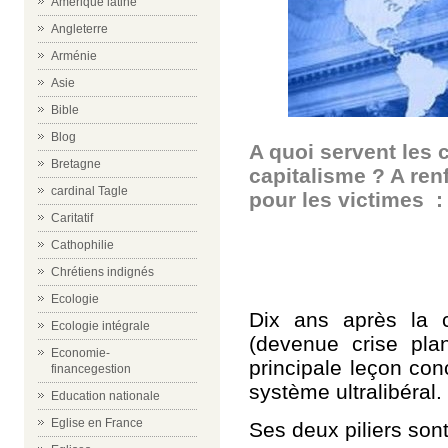
Amérique latine
Angleterre
Arménie
Asie
Bible
Blog
A quoi servent les
Bretagne
capitalisme ? A renf
cardinal Tagle
pour les victimes 
Caritatif
Cathophilie
Chrétiens indignés
Ecologie
Dix ans après la 
Ecologie intégrale
(devenue crise plan
Economie-
principale leçon con
financegestion
système ultralibéral.
Education nationale
Eglise en France
Ses deux piliers sont