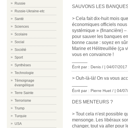
Russie
SAUVONS LES BANQUE
Russie-Ukraine-etc
> Cela fait dix-huit mois qu
Santé
économiques officiels nous
Sciences
systémique » (financière) –
Scolaire
pour sauver les banques en 
bonne cause : soyez en sûr
Social
Marine et Hélitreuillée (ça v
Société
vous en convaincre !
Sport
______
Synthèses
Écrit par : Denis / | 04/07/2017
Technologie
> Ouh-là-là! On va vous ac
Témoignage
______
évangélique
Écrit par : Pierre Huet / | 04/0
Terre Sainte
Terrorisme
DES MENTEURS ?
Trump
> Tout cela n'est possible 
Turquie
mensonge. Les libéraux sont
USA
changer, tout va aller pour l