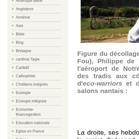
Amérique latine
Angleterre
Arménie
Asie
Bible
Blog
Bretagne
Figure du
décollag
cardinal Tagle
Fou), Philippe de 
l'aéroport de Notr
Caritatif
des tradis aux cô
Cathophilie
d'
eco-warriors
et d
Chrétiens indignés
salons nantais :
Ecologie
Ecologie intégrale
Economie-
financegestion
Education nationale
La droite, ses hebdo
Eglise en France