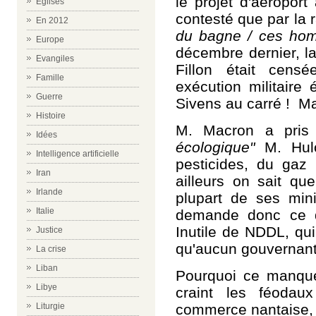
le projet d'aéropor
Eglises
contesté que par la r
En 2012
du bagne / ces hom
Europe
décembre dernier, la
Evangiles
Fillon était cens
Famille
exécution militaire
Guerre
Sivens au carré ! Mais
Histoire
M. Macron a pri
Idées
écologique"
M
. Hul
Intelligence artificielle
pesticides, du gaz 
Iran
ailleurs on sait qu
Irlande
plupart de ses mini
Italie
demande donc ce q
Inutile de NDDL, qu
Justice
qu'aucun gouvernant 
La crise
Liban
Pourquoi ce manqu
Libye
craint les féodau
commerce nantaise,
Liturgie