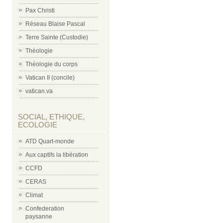
Pax Christi
Réseau Blaise Pascal
Terre Sainte (Custodie)
Théologie
Théologie du corps
Vatican II (concile)
vatican.va
SOCIAL, ETHIQUE,
ECOLOGIE
ATD Quart-monde
Aux captifs la libération
CCFD
CERAS
Climat
Confederation
paysanne