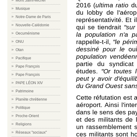
Mont Saint-Michel
2016 (
ultima ratio
du
Musique
du lobby de l'aéropo
Notre-Dame de Paris
représentativité. Et
Nouvelle-Calédonie
qui se tiendrait
"sur
la population n'a p
Oecuménisme
rappelle-t-il,
"le péri
ONU
dessiné pour le
oui
Otan
population vendéen
Pacifique
partie du syndicat
Pape François
études.
"Or toutes 
Pape François
peut y avoir d'équi
PAPE LÉON XIV
du Grand Ouest sans 
Patrimoine
Cette réfutation est
Planète chrétienne
aéroport. Ainsi l'int
Politique
dans le sens des p
Proche-Orient
et des militants de
l
Religions
un rassemblement su
Réseaux "sociaux"
ces militants sont 