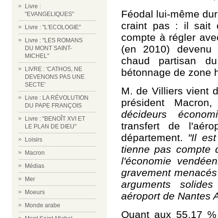
Livre :
Féodal lui-même dura
"EVANGELIQUES"
craint pas : il sait
Livre : "L'ECOLOGIE"
compte à régler avec
Livre : "LES ROMANS
(en 2010) devenu 
DU MONT SAINT-
MICHEL"
chaud partisan du
LIVRE : 'CATHOS, NE
bétonnage de zone 
DEVENONS PAS UNE
SECTE'
M. de Villiers vient 
Livre : LA RÉVOLUTION
président Macr
DU PAPE FRANÇOIS
décideurs économ
Livre : "BENOÎT XVI ET
transfert de l'aér
LE PLAN DE DIEU"
département.
"Il es
Loisirs
tienne pas compte d
Macron
l'économie vendéen
Médias
gravement menacés p
Mer
arguments solides 
Moeurs
aéroport de Nantes A
Monde arabe
Quant aux 55,17 % 