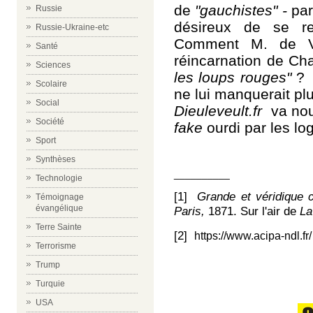
de
"gauchistes" -
pa
Russie
désireux de se r
Russie-Ukraine-etc
Comment M. de Vil
Santé
réincarnation de Char
Sciences
les loups rouges"
? P
Scolaire
ne lui manquerait pl
Social
Dieuleveult.fr
va nous
Société
fake
ourdi par les lo
Sport
Synthèses
__________
Technologie
[1]
Grande et véridique
Témoignage
évangélique
Paris,
1871. Sur l'air de
La
Terre Sainte
[2]
https://www.acipa-ndl.fr/
Terrorisme
Trump
Turquie
USA